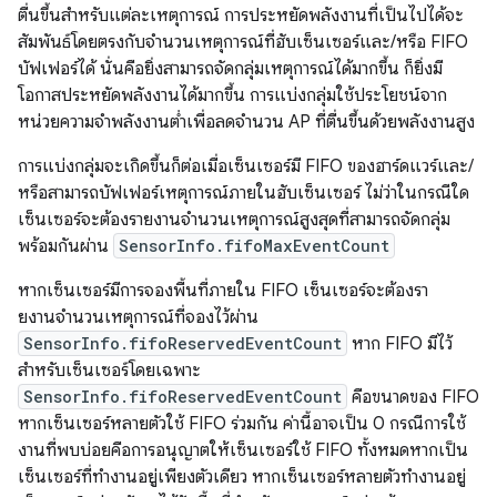
ตื่นขึ้นสำหรับแต่ละเหตุการณ์ การประหยัดพลังงานที่เป็นไปได้จะ
สัมพันธ์โดยตรงกับจํานวนเหตุการณ์ที่ฮับเซ็นเซอร์และ/หรือ FIFO
บัฟเฟอร์ได้ นั่นคือยิ่งสามารถจัดกลุ่มเหตุการณ์ได้มากขึ้น ก็ยิ่งมี
โอกาสประหยัดพลังงานได้มากขึ้น การแบ่งกลุ่มใช้ประโยชน์จาก
หน่วยความจําพลังงานต่ำเพื่อลดจํานวน AP ที่ตื่นขึ้นด้วยพลังงานสูง
การแบ่งกลุ่มจะเกิดขึ้นก็ต่อเมื่อเซ็นเซอร์มี FIFO ของฮาร์ดแวร์และ/
หรือสามารถบัฟเฟอร์เหตุการณ์ภายในฮับเซ็นเซอร์ ไม่ว่าในกรณีใด
เซ็นเซอร์จะต้องรายงานจํานวนเหตุการณ์สูงสุดที่สามารถจัดกลุ่ม
พร้อมกันผ่าน
SensorInfo.fifoMaxEventCount
หากเซ็นเซอร์มีการจองพื้นที่ภายใน FIFO เซ็นเซอร์จะต้องรา
ยงานจํานวนเหตุการณ์ที่จองไว้ผ่าน
SensorInfo.fifoReservedEventCount
หาก FIFO มีไว้
สำหรับเซ็นเซอร์โดยเฉพาะ
SensorInfo.fifoReservedEventCount
คือขนาดของ FIFO
หากเซ็นเซอร์หลายตัวใช้ FIFO ร่วมกัน ค่านี้อาจเป็น 0 กรณีการใช้
งานที่พบบ่อยคือการอนุญาตให้เซ็นเซอร์ใช้ FIFO ทั้งหมดหากเป็น
เซ็นเซอร์ที่ทำงานอยู่เพียงตัวเดียว หากเซ็นเซอร์หลายตัวทำงานอยู่