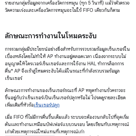
รายงานกลุ่มข้อมูลจากเครื่องวัดการหมุน (ทุก 5 วินาที) แม้ว่าตัวตรวจ
วัดความเร่งและเครื่องวัดการหมุนจะไม่ใช้ FIFO เดียวกันก็ตาม
ลักษณะการทํางานในโหมดระงับ
การรวมกลุ่มมีประโยชน์อย่างยิ่งสำหรับการรวบรวมข้อมูลเซ็นเซอร์ใน
เบื้องหลังโดยไม่ทำให้ AP ทำงานอยู่ตลอดเวลา เนื่องจากระบบไม่
อนุญาตให้ไดรเวอร์เซ็นเซอร์และการใช้งาน HAL ทำการล็อกการ
ตื่น* AP จึงเข้าสู่โหมดระงับได้แม้ในขณะที่กำลังรวบรวมข้อมูล
เซ็นเซอร์
ลักษณะการทำงานของเซ็นเซอร์ขณะที่ AP หยุดทำงานชั่วคราวจะ
ขึ้นอยู่กับว่าเซ็นเซอร์เป็นเซ็นเซอร์ปลุกหรือไม่ โปรดดูรายละเอียด
เพิ่มเติมที่หัวข้อ
เซ็นเซอร์ปลุก
เมื่อ FIFO ที่ไม่มีการตื่นขึ้นเต็มแล้ว ระบบจะต้องวนกลับไปที่จุดเริ่ม
ต้นและทํางานเหมือนบัฟเฟอร์แบบวนรอบ โดยเขียนทับเหตุการณ์
เก่าด้วยเหตุการณ์ใหม่แทนที่เหตุการณ์เก่า