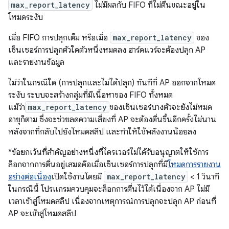
max_report_latency
ไม่มีผลกับ FIFO ที่ไม่ตื่นขณะอยู่ใน
โหมดระงับ
เมื่อ FIFO การปลุกเต็ม หรือเมื่อ
max_report_latency
ของ
เซ็นเซอร์การปลุกตัวใดตัวหนึ่งหมดลง ฮาร์ดแวร์จะต้องปลุก AP
และรายงานข้อมูล
ไม่ว่าในกรณีใด (การปลุกและไม่ได้ปลุก) ทันทีที่ AP ออกจากโหมด
ระงับ ระบบจะสร้างกลุ่มที่มีเนื้อหาของ FIFO ทั้งหมด
แม้ว่า
max_report_latency
ของเซ็นเซอร์บางตัวจะยังไม่หมด
อายุก็ตาม ซึ่งจะช่วยลดความเสี่ยงที่ AP จะต้องตื่นขึ้นอีกครั้งไม่นาน
หลังจากที่กลับไปยังโหมดสลีป และทำให้ใช้พลังงานน้อยลง
*ข้อยกเว้นที่สำคัญอย่างหนึ่งที่ไดรเวอร์ไม่ได้รับอนุญาตให้ใช้การ
ล็อกจากการตื่นอยู่เสมอคือเมื่อเซ็นเซอร์การปลุกที่มี
โหมดการรายงาน
อย่างต่อเนื่อง
เปิดใช้งานโดยมี
max_report_latency
< 1 วินาที
ในกรณีนี้ โปรแกรมควบคุมจะล็อกการตื่นไว้ได้เนื่องจาก AP ไม่มี
เวลาเข้าสู่โหมดสลีป เนื่องจากเหตุการณ์การปลุกจะปลุก AP ก่อนที่
AP จะเข้าสู่โหมดสลีป