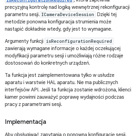
, która zapewnia
precyzyjną kontrolę nad logiką wewnętrznej rekonfiguracji
parametru sesji.
ICameraDeviceSession
Dzięki tej
metodzie ponowna konfiguracja strumienia może
nastąpić dokładnie wtedy, gdy jest to wymagane.
Argumenty funkcji
isReconfigurationRequired
zawierają wymagane informacje o każdej oczekującej
modyfikacji parametru sesji i umożliwiają różne rodzaje
dostosowań do konkretnych urządzeń.
Ta funkcja jest zaimplementowana tylko w usłudze
aparatu i warstwie HAL aparatu. Nie ma publicznych
interfejsów API. Jeśli ta funkcja zostanie wdrożona, klienci
kamer powinni zauważyć poprawę wydajności podczas
pracy z parametrami sesji.
Implementacja
Aby obsługiwać zapytania o ponowną konfigurację sesji,