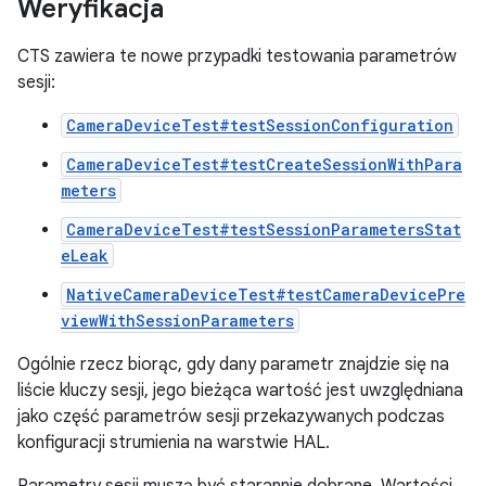
Weryfikacja
CTS zawiera te nowe przypadki testowania parametrów
sesji:
CameraDeviceTest#testSessionConfiguration
CameraDeviceTest#testCreateSessionWithPara
meters
CameraDeviceTest#testSessionParametersStat
eLeak
NativeCameraDeviceTest#testCameraDevicePre
viewWithSessionParameters
Ogólnie rzecz biorąc, gdy dany parametr znajdzie się na
liście kluczy sesji, jego bieżąca wartość jest uwzględniana
jako część parametrów sesji przekazywanych podczas
konfiguracji strumienia na warstwie HAL.