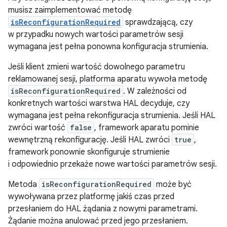
musisz zaimplementować metodę
isReconfigurationRequired
sprawdzającą, czy
w przypadku nowych wartości parametrów sesji
wymagana jest pełna ponowna konfiguracja strumienia.
Jeśli klient zmieni wartość dowolnego parametru
reklamowanej sesji, platforma aparatu wywoła metodę
isReconfigurationRequired
. W zależności od
konkretnych wartości warstwa HAL decyduje, czy
wymagana jest pełna rekonfiguracja strumienia. Jeśli HAL
zwróci wartość
false
, framework aparatu pominie
wewnętrzną rekonfigurację. Jeśli HAL zwróci
true
,
framework ponownie skonfiguruje strumienie
i odpowiednio przekaże nowe wartości parametrów sesji.
Metoda
isReconfigurationRequired
może być
wywoływana przez platformę jakiś czas przed
przesłaniem do HAL żądania z nowymi parametrami.
Żądanie można anulować przed jego przesłaniem.