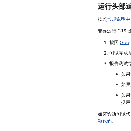
运行头部
按照
常规说明
中
若要运行 CT
按照
Goo
测试完成后
报告测试
如果
如果
如果
据用
如需诊断测试代
频代码
。