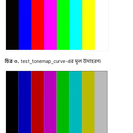
চিত্র ৩.
test_tonemap_curve-এর মূল উদাহরণ।