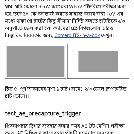
যায়। যদি কোনো RFoV ক্যামেরা WFoV টেস্ট রিগে পরীক্ষা করা
হয়, তবে 3A-কে কনভার্জ করতে সাহায্য করার জন্য FoV-এর
মধ্যে থাকা গ্রে চার্টের কিছু সীমানা নির্দিষ্ট করতে চার্টটিকে ২/৩
অনুপাতে স্কেল করা হয়। ক্যামেরা টেস্ট রিগগুলোর আরও
বিস্তারিত বিবরণের জন্য,
Camera ITS-in-a-box
দেখুন।
চিত্র ৫।
পূর্ণ আকারের দৃশ্য ১ চার্ট (বামে), ২/৩ স্কেলে রূপান্তরিত
চার্ট (ডানে)।
test
_
ae
_
precapture
_
trigger
প্রিক্যাপচার ট্রিগার ব্যবহার করার সময় AE স্টেট মেশিন পরীক্ষা
করে। AE নিষ্ক্রিয় থাকা অবস্থায় পাঁচটি ম্যানুয়াল অনুরোধ