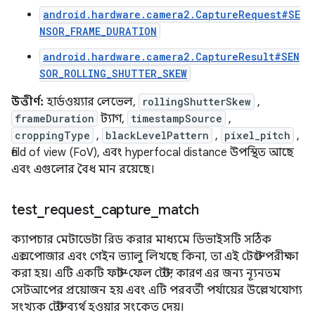
android.hardware.camera2.CaptureRequest#SE
NSOR_FRAME_DURATION
android.hardware.camera2.CaptureResult#SEN
SOR_ROLLING_SHUTTER_SKEW
উত্তীর্ণ:
হার্ডওয়্যার লেভেল,
rollingShutterSkew
,
frameDuration
ট্যাগ,
timestampSource
,
croppingType
,
blackLevelPattern
,
pixel_pitch
,
field of view (FoV), এবং hyperfocal distance উপস্থিত আছে
এবং এগুলোর বৈধ মান রয়েছে।
test
_
request
_
capture
_
match
ক্যাপচার মেটাডেটা রিড করার মাধ্যমে ডিভাইসটি সঠিক
এক্সপোজার এবং গেইন ভ্যালু লিখছে কিনা, তা এই টেস্টে পরীক্ষা
করা হয়। এটি একটি ফাস্ট-ফেল টেস্ট, কারণ এর জন্য ন্যূনতম
সেটআপের প্রয়োজন হয় এবং এটি পরবর্তী পর্যায়ের উল্লেখযোগ্য
সংখ্যক টেস্ট ব্যর্থ হওয়ার সংকেত দেয়।