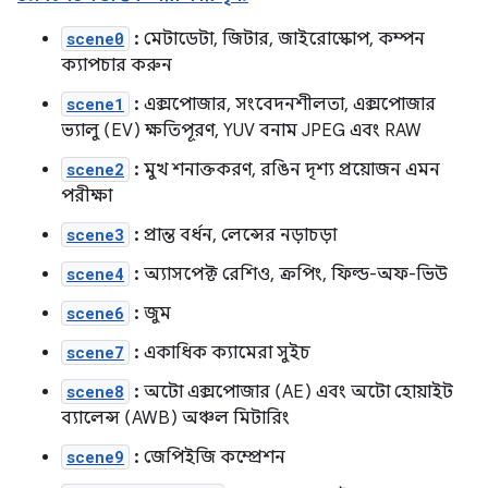
scene0
:
মেটাডেটা, জিটার, জাইরোস্কোপ, কম্পন
ক্যাপচার করুন
scene1
:
এক্সপোজার, সংবেদনশীলতা, এক্সপোজার
ভ্যালু (EV) ক্ষতিপূরণ, YUV বনাম JPEG এবং RAW
scene2
:
মুখ শনাক্তকরণ, রঙিন দৃশ্য প্রয়োজন এমন
পরীক্ষা
scene3
:
প্রান্ত বর্ধন, লেন্সের নড়াচড়া
scene4
:
অ্যাসপেক্ট রেশিও, ক্রপিং, ফিল্ড-অফ-ভিউ
scene6
:
জুম
scene7
:
একাধিক ক্যামেরা সুইচ
scene8
:
অটো এক্সপোজার (AE) এবং অটো হোয়াইট
ব্যালেন্স (AWB) অঞ্চল মিটারিং
scene9
:
জেপিইজি কম্প্রেশন