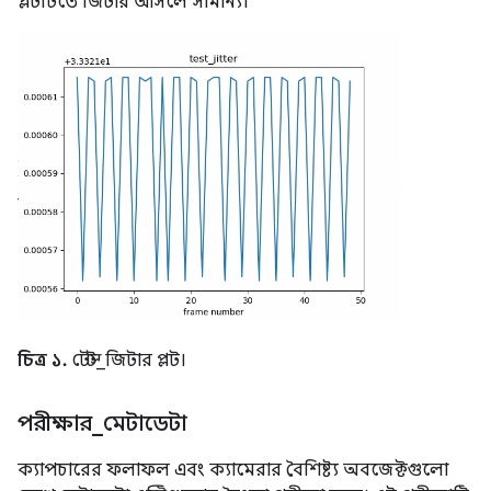
প্লটটিতে জিটার আসলে সামান্য।
চিত্র ১.
টেস্ট_জিটার প্লট।
পরীক্ষার
_
মেটাডেটা
ক্যাপচারের ফলাফল এবং ক্যামেরার বৈশিষ্ট্য অবজেক্টগুলো