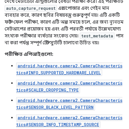
দেখে মেটাডেটা এন্ট্রিগুলোর বৈধতা পরীক্ষা করে। এই পরীক্ষাটি
auto_capture_request
এক্সপোজার এবং গেইন মান
ব্যবহার করে, কারণ ছবির বিষয়বস্তু গুরুত্বপূর্ণ নয়। এটি একটি
ফাস্ট-ফেল পরীক্ষা, কারণ এটি অল্প সময়ে চলে, এর জন্য ন্যূনতম
সেটআপের প্রয়োজন হয় এবং এটি পরবর্তী পর্যায়ে উল্লেখযোগ্য
সংখ্যক পরীক্ষার ব্যর্থতার সংকেত দেয়।
test_metadata
পাস
না করা পর্যন্ত সম্পূর্ণ টেস্ট স্যুটটি চালানো উচিত নয়।
পরীক্ষিত এপিআইগুলো:
android.hardware.camera2.CameraCharacteris
tics#INFO_SUPPORTED_HARDWARE_LEVEL
android.hardware.camera2.CameraCharacteris
tics#SCALER_CROPPING_TYPE
android.hardware.camera2.CameraCharacteris
tics#SENSOR_BLACK_LEVEL_PATTERN
android.hardware.camera2.CameraCharacteris
tics#SENSOR_INFO_TIMESTAMP_SOURCE