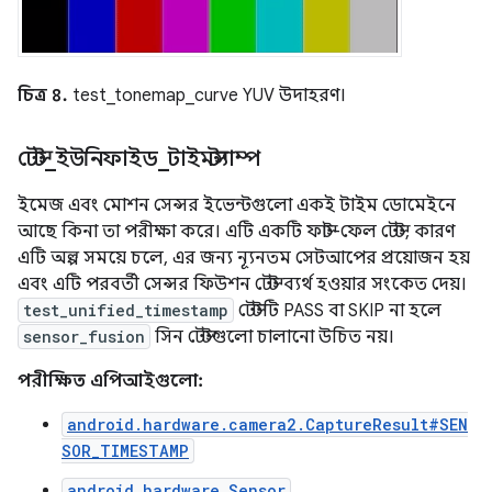
চিত্র ৪.
test_tonemap_curve YUV উদাহরণ।
টেস্ট
_
ইউনিফাইড
_
টাইমস্ট্যাম্প
ইমেজ এবং মোশন সেন্সর ইভেন্টগুলো একই টাইম ডোমেইনে
আছে কিনা তা পরীক্ষা করে। এটি একটি ফাস্ট-ফেল টেস্ট, কারণ
এটি অল্প সময়ে চলে, এর জন্য ন্যূনতম সেটআপের প্রয়োজন হয়
এবং এটি পরবর্তী সেন্সর ফিউশন টেস্ট ব্যর্থ হওয়ার সংকেত দেয়।
test_unified_timestamp
টেস্টটি PASS বা SKIP না হলে
sensor_fusion
সিন টেস্টগুলো চালানো উচিত নয়।
পরীক্ষিত এপিআইগুলো:
android.hardware.camera2.CaptureResult#SEN
SOR_TIMESTAMP
android.hardware.Sensor