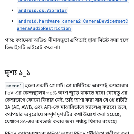
android.os.Vibrator
android.hardware.camera2.CameraDevice#setC
ameraAudioRestriction
পাস:
ক্যামেরা অডিও সীমাবদ্ধতা এপিআই দ্বারা মিউট করা হলে
ডিভাইসটি ভাইব্রেট করে না।
দৃশ্য ১
_
১
scene1
হলো একটি গ্রে চার্ট। গ্রে চার্টটিকে অবশ্যই ক্যামেরার
FoV-এর কেন্দ্রস্থলের ৩০% অংশ জুড়ে থাকতে হবে। যেহেতু এর
কেন্দ্রভাগে কোনো ফিচার নেই, তাই আশা করা যায় যে গ্রে চার্টটি
3A (AE, AWB, এবং AF)-কে মাঝারিভাবে চ্যালেঞ্জ করবে। তবে,
ক্যাপচার অনুরোধে সম্পূর্ণ দৃশ্যটির কথা উল্লেখ করা হয়েছে,
যেখানে 3A-এর কনভার্জ করার জন্য পর্যাপ্ত ফিচার রয়েছে।
RFoV ক্যামেরাগুলো WFoV অথবা RFoV টেস্ট রিগে পরীক্ষা করা