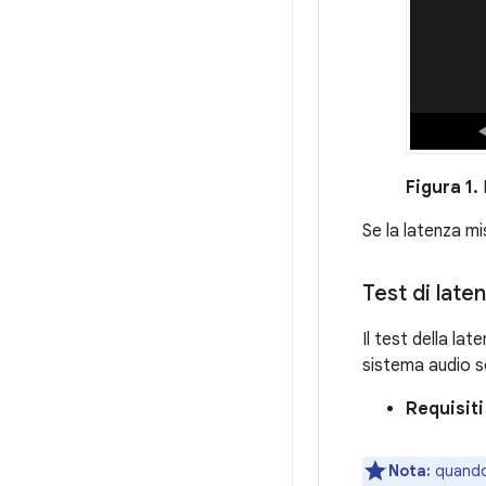
Figura 1.
E
Se la latenza mi
Test di late
Il test della la
sistema audio s
Requisiti
Nota:
quando 