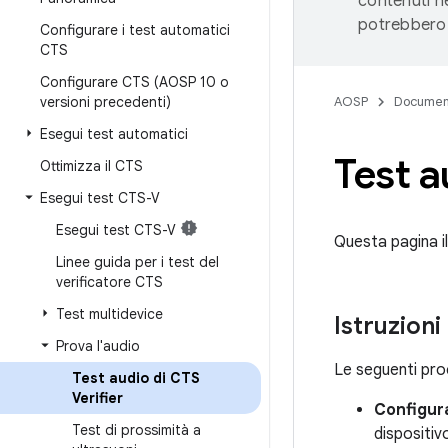
contenuti ne
potrebbero 
Configurare i test automatici
CTS
Configurare CTS (AOSP 10 o
versioni precedenti)
AOSP
Documen
Esegui test automatici
Test a
Ottimizza il CTS
Esegui test CTS-V
Esegui test CTS-V
Questa pagina il
Linee guida per i test del
verificatore CTS
Test multidevice
Istruzioni
Prova l'audio
Le seguenti proc
Test audio di CTS
Verifier
Configura
Test di prossimità a
dispositiv