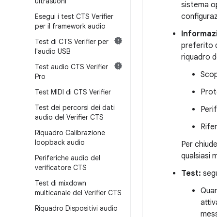
ultrasuoni
sistema op
configura
Esegui i test CTS Verifier
per il framework audio
Informazi
Test di CTS Verifier per
preferito 
l'audio USB
riquadro d
Test audio CTS Verifier
Scop
Pro
Prot
Test MIDI di CTS Verifier
Test dei percorsi dei dati
Peri
audio del Verifier CTS
Rife
Riquadro Calibrazione
loopback audio
Per chiude
qualsiasi 
Periferiche audio del
verificatore CTS
Test:
segu
Test di mixdown
Quan
multicanale del Verifier CTS
atti
Riquadro Dispositivi audio
mess