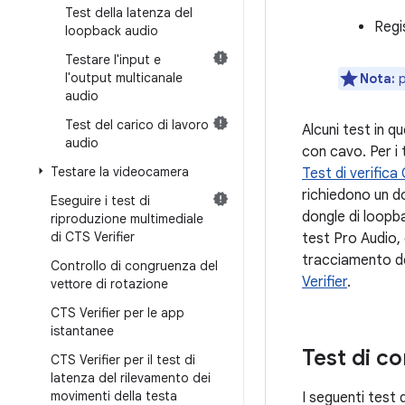
Test della latenza del
Regi
loopback audio
Testare l'input e
l'output multicanale
Nota:
p
audio
Test del carico di lavoro
Alcuni test in q
audio
con cavo. Per i
Testare la videocamera
Test di verific
richiedono un d
Eseguire i test di
dongle di loopba
riproduzione multimediale
di CTS Verifier
test Pro Audio,
tracciamento de
Controllo di congruenza del
Verifier
.
vettore di rotazione
CTS Verifier per le app
istantanee
Test di co
CTS Verifier per il test di
latenza del rilevamento dei
movimenti della testa
I seguenti test