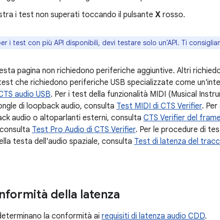
stra i test non superati toccando il pulsante
X
rosso.
er i test con più API disponibili, devi testare solo un'API. Ti consiglia
uesta pagina non richiedono periferiche aggiuntive. Altri richie
 test che richiedono periferiche USB specializzate come un'int
a CTS audio USB
. Per i test della funzionalità MIDI (Musical Inst
ongle di loopback audio, consulta
Test MIDI di CTS Verifier
. Per
ck audio o altoparlanti esterni, consulta
CTS Verifier del fram
 consulta
Test Pro Audio di CTS Verifier
. Per le procedure di tes
lla testa dell'audio spaziale, consulta
Test di latenza del trac
nformità della latenza
 determinano la conformità ai
requisiti di latenza audio CDD
.