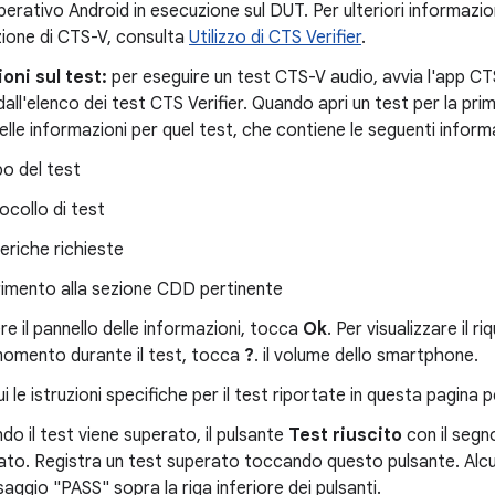
erativo Android in esecuzione sul DUT. Per ulteriori informazioni 
zione di CTS-V, consulta
Utilizzo di CTS Verifier
.
oni sul test:
per eseguire un test CTS-V audio, avvia l'app CTS-
dall'elenco dei test CTS Verifier. Quando apri un test per la prima
elle informazioni per quel test, che contiene le seguenti inform
o del test
ocollo di test
feriche richieste
rimento alla sezione CDD pertinente
re il pannello delle informazioni, tocca
Ok
. Per visualizzare il r
momento durante il test, tocca
?
. il volume dello smartphone.
i le istruzioni specifiche per il test riportate in questa pagina 
do il test viene superato, il pulsante
Test riuscito
con il segn
vato. Registra un test superato toccando questo pulsante. Alcu
aggio "PASS" sopra la riga inferiore dei pulsanti.