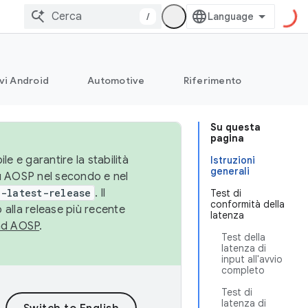
/
vi Android
Automotive
Riferimento
Su questa
pagina
le e garantire la stabilità
Istruzioni
generali
su AOSP nel secondo e nel
-latest-release
. Il
Test di
conformità della
 alla release più recente
latenza
ad AOSP
.
Test della
latenza di
input all'avvio
completo
Test di
latenza di