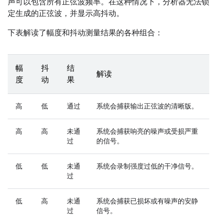
声可以包含所有正弦波频率。在这种情况下，分析器无法锁
定生成的正弦波，并显示高抖动。
下表解读了幅度和抖动测量结果的各种组合：
幅
抖
结
解读
度
动
果
高
低
通过
系统会捕获输出正弦波的清晰版。
高
高
未通
系统会捕获响亮的噪声或受损严重
过
的信号。
低
低
未通
系统会录制强度过低的干净信号。
过
低
高
未通
系统会捕获已损坏或有噪声的安静
过
信号。