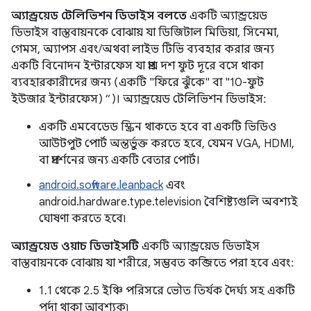
অ্যান্ড্রয়েড টেলিভিশন ডিভাইস বলতে
একটি অ্যান্ড্রয়েড
ডিভাইস বাস্তবায়নকে বোঝায় যা ডিজিটাল মিডিয়া, সিনেমা,
গেমস, অ্যাপস এবং/অথবা লাইভ টিভি ব্যবহার করার জন্য
একটি বিনোদন ইন্টারফেস যা প্রায় দশ ফুট দূরে বসে থাকা
ব্যবহারকারীদের জন্য (একটি "ফিরে ঝুঁকে" বা "10-ফুট
ইউজার ইন্টারফেস) ”)। অ্যান্ড্রয়েড টেলিভিশন ডিভাইস:
একটি এমবেডেড স্ক্রিন থাকতে হবে বা একটি ভিডিও
আউটপুট পোর্ট অন্তর্ভুক্ত করতে হবে, যেমন VGA, HDMI,
বা প্রদর্শনের জন্য একটি বেতার পোর্ট।
android.software.leanback
এবং
android.hardware.type.television বৈশিষ্ট্যগুলি অবশ্যই
ঘোষণা করতে হবে৷
অ্যান্ড্রয়েড ওয়াচ ডিভাইসটি
একটি অ্যান্ড্রয়েড ডিভাইস
বাস্তবায়নকে বোঝায় যা শরীরে, সম্ভবত কব্জিতে পরা হবে এবং:
1.1 থেকে 2.5 ইঞ্চি পরিসরে ভৌত তির্যক দৈর্ঘ্য সহ একটি
পর্দা থাকা আবশ্যক৷