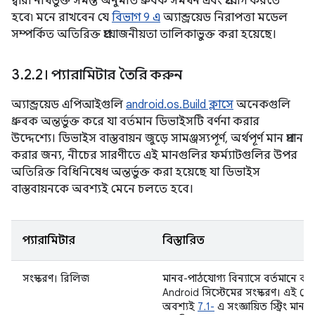
দ্বারা নথিভুক্ত সমস্ত অনুমতি ধ্রুবক সমর্থন এবং প্রয়োগ করতে
হবে৷ মনে রাখবেন যে
বিভাগ 9 এ
অ্যান্ড্রয়েড নিরাপত্তা মডেল
সম্পর্কিত অতিরিক্ত প্রয়োজনীয়তা তালিকাভুক্ত করা হয়েছে।
3
.
2
.
2। প্যারামিটার তৈরি করুন
অ্যান্ড্রয়েড এপিআইগুলি
android.os.Build ক্লাসে
অনেকগুলি
ধ্রুবক অন্তর্ভুক্ত করে যা বর্তমান ডিভাইসটি বর্ণনা করার
উদ্দেশ্যে। ডিভাইস বাস্তবায়ন জুড়ে সামঞ্জস্যপূর্ণ, অর্থপূর্ণ মান প্রদান
করার জন্য, নীচের সারণীতে এই মানগুলির ফর্ম্যাটগুলির উপর
অতিরিক্ত বিধিনিষেধ অন্তর্ভুক্ত করা হয়েছে যা ডিভাইস
বাস্তবায়নকে অবশ্যই মেনে চলতে হবে।
প্যারামিটার
বিস্তারিত
সংস্করণ। রিলিজ
মানব-পাঠযোগ্য বিন্যাসে বর্তমানে কা
Android সিস্টেমের সংস্করণ। এই ক্ষেত
অবশ্যই
7.1-
এ সংজ্ঞায়িত স্ট্রিং মানগ