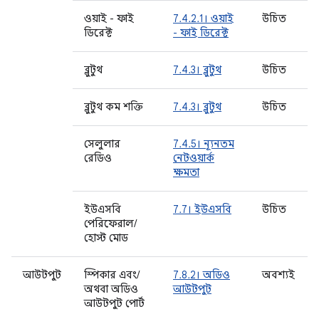
ওয়াই - ফাই
7.4.2.1। ওয়াই
উচিত
ডিরেক্ট
- ফাই ডিরেক্ট
ব্লুটুথ
7.4.3। ব্লুটুথ
উচিত
ব্লুটুথ কম শক্তি
7.4.3। ব্লুটুথ
উচিত
সেলুলার
7.4.5। ন্যূনতম
রেডিও
নেটওয়ার্ক
ক্ষমতা
ইউএসবি
7.7। ইউএসবি
উচিত
পেরিফেরাল/
হোস্ট মোড
আউটপুট
স্পিকার এবং/
7.8.2। অডিও
অবশ্যই
অথবা অডিও
আউটপুট
আউটপুট পোর্ট