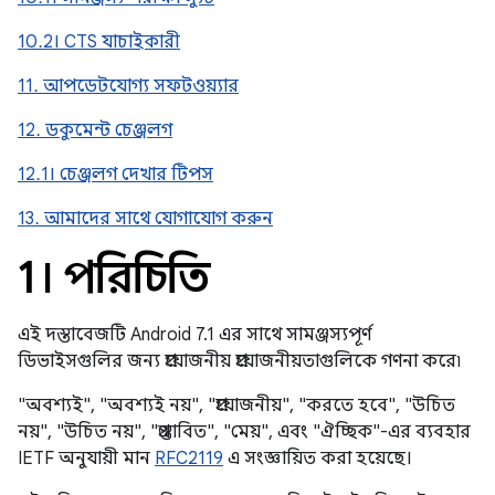
10.2। CTS যাচাইকারী
11. আপডেটযোগ্য সফটওয়্যার
12. ডকুমেন্ট চেঞ্জলগ
12.1। চেঞ্জলগ দেখার টিপস
13. আমাদের সাথে যোগাযোগ করুন
1। পরিচিতি
এই দস্তাবেজটি Android 7.1 এর সাথে সামঞ্জস্যপূর্ণ
ডিভাইসগুলির জন্য প্রয়োজনীয় প্রয়োজনীয়তাগুলিকে গণনা করে৷
"অবশ্যই", "অবশ্যই নয়", "প্রয়োজনীয়", "করতে হবে", "উচিত
নয়", "উচিত নয়", "প্রস্তাবিত", "মেয়", এবং "ঐচ্ছিক"-এর ব্যবহার
IETF অনুযায়ী মান
RFC2119
এ সংজ্ঞায়িত করা হয়েছে।