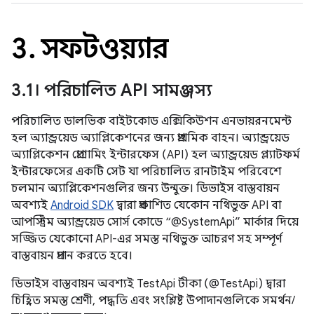
3
.
সফটওয়্যার
3
.
1। পরিচালিত API সামঞ্জস্য
পরিচালিত ডালভিক বাইটকোড এক্সিকিউশন এনভায়রনমেন্ট
হল অ্যান্ড্রয়েড অ্যাপ্লিকেশনের জন্য প্রাথমিক বাহন। অ্যান্ড্রয়েড
অ্যাপ্লিকেশন প্রোগ্রামিং ইন্টারফেস (API) হল অ্যান্ড্রয়েড প্ল্যাটফর্ম
ইন্টারফেসের একটি সেট যা পরিচালিত রানটাইম পরিবেশে
চলমান অ্যাপ্লিকেশনগুলির জন্য উন্মুক্ত। ডিভাইস বাস্তবায়ন
অবশ্যই
Android SDK
দ্বারা প্রকাশিত যেকোন নথিভুক্ত API বা
আপস্ট্রিম অ্যান্ড্রয়েড সোর্স কোডে “@SystemApi” মার্কার দিয়ে
সজ্জিত যেকোনো API-এর সমস্ত নথিভুক্ত আচরণ সহ সম্পূর্ণ
বাস্তবায়ন প্রদান করতে হবে।
ডিভাইস বাস্তবায়ন অবশ্যই TestApi টীকা (@TestApi) দ্বারা
চিহ্নিত সমস্ত শ্রেণী, পদ্ধতি এবং সংশ্লিষ্ট উপাদানগুলিকে সমর্থন/