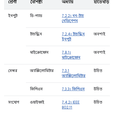
শ্রেণী
বৈশিষ্ট্য
অধ্যায়
হাতেখড়ি
ইনপুট
ডি-প্যাড
7.2.2। নন-টাচ
নেভিগেশন
টাচস্ক্রিন
7.2.4। টাচস্ক্রিন
অবশ্যই
ইনপুট
মাইক্রোফোন
7.8.1।
অবশ্যই
মাইক্রোফোন
সেন্সর
অ্যাক্সিলোমিটার
7.3.1
উচিত
অ্যাক্সিলোমিটার
জিপিএস
7.3.3। জিপিএস
উচিত
সংযোগ
ওয়াইফাই
7.4.2। IEEE
উচিত
802.11