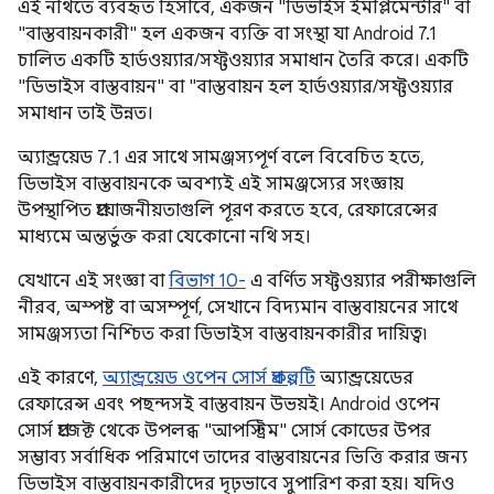
এই নথিতে ব্যবহৃত হিসাবে, একজন "ডিভাইস ইমপ্লিমেন্টার" বা
"বাস্তবায়নকারী" হল একজন ব্যক্তি বা সংস্থা যা Android 7.1
চালিত একটি হার্ডওয়্যার/সফ্টওয়্যার সমাধান তৈরি করে। একটি
"ডিভাইস বাস্তবায়ন" বা "বাস্তবায়ন হল হার্ডওয়্যার/সফ্টওয়্যার
সমাধান তাই উন্নত।
অ্যান্ড্রয়েড 7.1 এর সাথে সামঞ্জস্যপূর্ণ বলে বিবেচিত হতে,
ডিভাইস বাস্তবায়নকে অবশ্যই এই সামঞ্জস্যের সংজ্ঞায়
উপস্থাপিত প্রয়োজনীয়তাগুলি পূরণ করতে হবে, রেফারেন্সের
মাধ্যমে অন্তর্ভুক্ত করা যেকোনো নথি সহ।
যেখানে এই সংজ্ঞা বা
বিভাগ 10-
এ বর্ণিত সফ্টওয়্যার পরীক্ষাগুলি
নীরব, অস্পষ্ট বা অসম্পূর্ণ, সেখানে বিদ্যমান বাস্তবায়নের সাথে
সামঞ্জস্যতা নিশ্চিত করা ডিভাইস বাস্তবায়নকারীর দায়িত্ব৷
এই কারণে,
অ্যান্ড্রয়েড ওপেন সোর্স প্রকল্পটি
অ্যান্ড্রয়েডের
রেফারেন্স এবং পছন্দসই বাস্তবায়ন উভয়ই। Android ওপেন
সোর্স প্রজেক্ট থেকে উপলব্ধ "আপস্ট্রিম" সোর্স কোডের উপর
সম্ভাব্য সর্বাধিক পরিমাণে তাদের বাস্তবায়নের ভিত্তি করার জন্য
ডিভাইস বাস্তবায়নকারীদের দৃঢ়ভাবে সুপারিশ করা হয়। যদিও