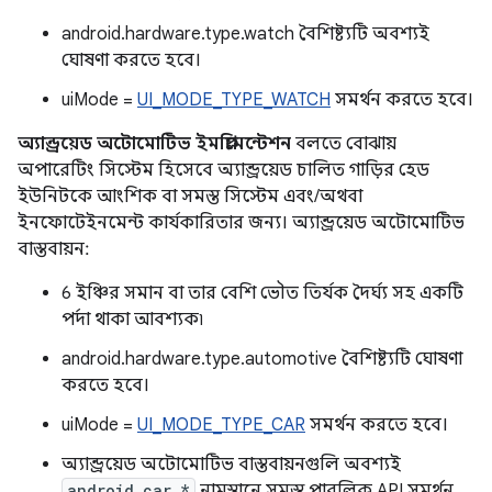
android.hardware.type.watch বৈশিষ্ট্যটি অবশ্যই
ঘোষণা করতে হবে।
uiMode =
UI_MODE_TYPE_WATCH
সমর্থন করতে হবে।
অ্যান্ড্রয়েড অটোমোটিভ ইমপ্লিমেন্টেশন
বলতে বোঝায়
অপারেটিং সিস্টেম হিসেবে অ্যান্ড্রয়েড চালিত গাড়ির হেড
ইউনিটকে আংশিক বা সমস্ত সিস্টেম এবং/অথবা
ইনফোটেইনমেন্ট কার্যকারিতার জন্য। অ্যান্ড্রয়েড অটোমোটিভ
বাস্তবায়ন:
6 ইঞ্চির সমান বা তার বেশি ভৌত ​​তির্যক দৈর্ঘ্য সহ একটি
পর্দা থাকা আবশ্যক৷
android.hardware.type.automotive বৈশিষ্ট্যটি ঘোষণা
করতে হবে।
uiMode =
UI_MODE_TYPE_CAR
সমর্থন করতে হবে।
অ্যান্ড্রয়েড অটোমোটিভ বাস্তবায়নগুলি অবশ্যই
android.car.*
নামস্থানে সমস্ত পাবলিক API সমর্থন