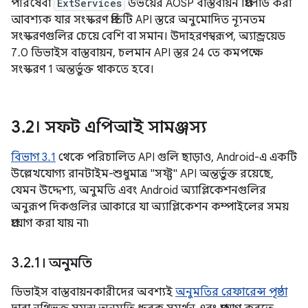
পরিষেবা
ExtServices
উভয়ের AOSP বাস্তবায়ন প্রিলোড করা
আবশ্যক যার সংস্করণ প্রতিটি API স্তরে অনুমোদিত ন্যূনতম
সংস্করণগুলির চেয়ে বেশি বা সমান। উদাহরণস্বরূপ, অ্যান্ড্রয়েড
7.0 ডিভাইস বাস্তবায়ন, চলমান API স্তর 24 তে কমপক্ষে
সংস্করণ 1 অন্তর্ভুক্ত থাকতে হবে।
3
.
2। সফট এপিআই সামঞ্জস্য
বিভাগ 3.1
থেকে পরিচালিত API গুলি ছাড়াও, Android-এ একটি
উল্লেখযোগ্য রানটাইম-শুধুমাত্র "সফ্ট" API অন্তর্ভুক্ত রয়েছে,
যেমন উদ্দেশ্য, অনুমতি এবং Android অ্যাপ্লিকেশনগুলির
অনুরূপ দিকগুলির আকারে যা অ্যাপ্লিকেশন কম্পাইলের সময়
প্রয়োগ করা যায় না৷
3
.
2
.
1। অনুমতি
ডিভাইস বাস্তবায়নকারীদের অবশ্যই
অনুমতির রেফারেন্স পৃষ্ঠা