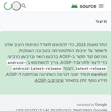
תיעוד
החל משנת 2026, כדי להתאים למודל הפיתוח היציב שלנו
ולשמור על יציבות הפלטפורמה בסביבה העסקית,
נפרסם קוד מקור ב-AOSP ברבעון השני וברבעון הרביעי.
כדי ליצור ולתרום ל-AOSP, צריך להשתמש ב-
android-
latest-release
. הענף
android-latest-release
manifest תמיד יפנה לגרסה האחרונה שנדחפה ל-AOSP.
מידע נוסף זמין במאמר
שינויים ב-AOSP
.
‫Google משתמשת בטכנולוגיית AI כדי לתרגם תוכן