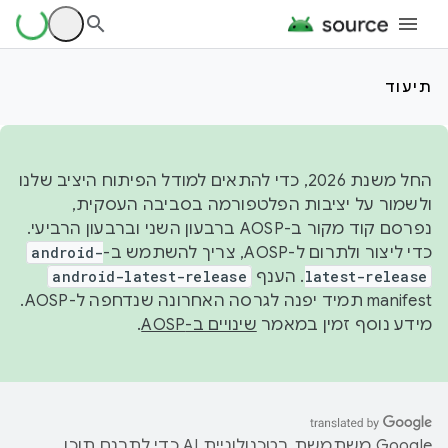
תיעוד
החל משנת 2026, כדי להתאים למודל הפיתוח היציב שלנו
ולשמור על יציבות הפלטפורמה בסביבה העסקית,
נפרסם קוד מקור ב-AOSP ברבעון השני וברבעון הרביעי.
כדי ליצור ולתרום ל-AOSP, צריך להשתמש ב-
android-
latest-release
. הענף
android-latest-release
manifest תמיד יפנה לגרסה האחרונה שנדחפה ל-AOSP.
מידע נוסף זמין במאמר
שינויים ב-AOSP
.
‫Google משתמשת בטכנולוגיית AI כדי לתרגם תוכן