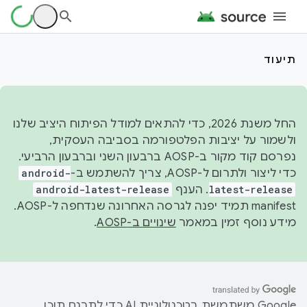
תיעוד
החל משנת 2026, כדי להתאים למודל הפיתוח היציב שלנו
ולשמור על יציבות הפלטפורמה בסביבה העסקית,
נפרסם קוד מקור ב-AOSP ברבעון השני וברבעון הרביעי.
כדי ליצור ולתרום ל-AOSP, צריך להשתמש ב-
android-
latest-release
. הענף
android-latest-release
manifest תמיד יפנה לגרסה האחרונה שנדחפה ל-AOSP.
מידע נוסף זמין במאמר
שינויים ב-AOSP
.
‫Google משתמשת בטכנולוגיית AI כדי לתרגם תוכן