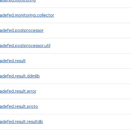
radefed.monitoring
adefed.monitoring.collector
radefed.postprocessor
adefed.postprocessor.util
adefed.result
adefed.result.ddmlib
adefed.result.error
adefed.result.proto
adefed.result.resultdb