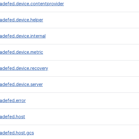
radefed.device.contentprovider
adefed.device.helper
adefed.device.internal
adefed.device.metric
radefed.device.recovery
adefed.device.server
adefed.error
radefed.host
radefed.host.gcs