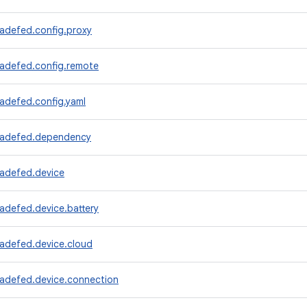
radefed.config.proxy
radefed.config.remote
adefed.config.yaml
radefed.dependency
radefed.device
adefed.device.battery
radefed.device.cloud
radefed.device.connection