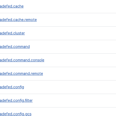
radefed.cache
radefed.cache.remote
adefed.cluster
tradefed.command
radefed.command.console
tradefed.command.remote
radefed.config
adefed.config.filter
radefed.config.gcs