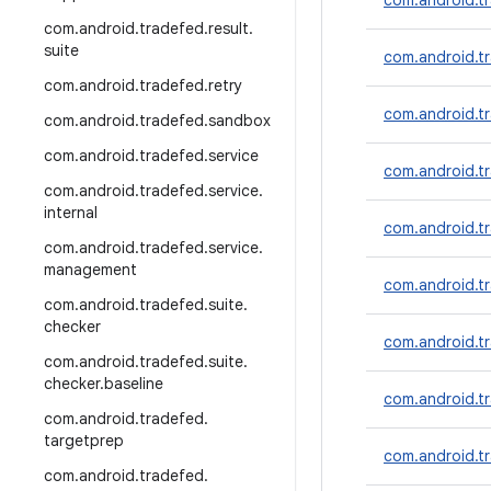
com.android.t
com
.
android
.
tradefed
.
result
.
suite
com.android.tr
com
.
android
.
tradefed
.
retry
com.android.t
com
.
android
.
tradefed
.
sandbox
com
.
android
.
tradefed
.
service
com.android.tr
com
.
android
.
tradefed
.
service
.
internal
com.android.tr
com
.
android
.
tradefed
.
service
.
management
com.android.tr
com
.
android
.
tradefed
.
suite
.
checker
com.android.tr
com
.
android
.
tradefed
.
suite
.
checker
.
baseline
com.android.tr
com
.
android
.
tradefed
.
targetprep
com.android.tr
com
.
android
.
tradefed
.