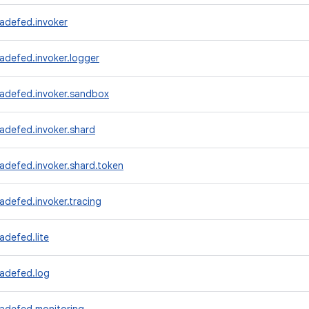
adefed.invoker
adefed.invoker.logger
radefed.invoker.sandbox
adefed.invoker.shard
adefed.invoker.shard.token
adefed.invoker.tracing
adefed.lite
radefed.log