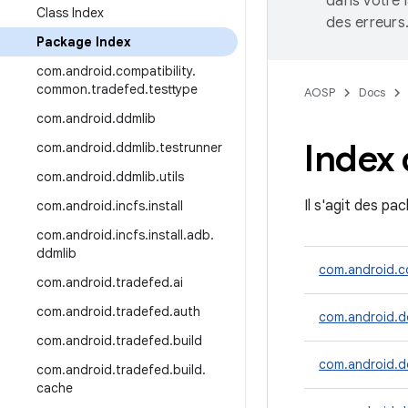
dans votre 
Class Index
des erreurs
Package Index
com
.
android
.
compatibility
.
common
.
tradefed
.
testtype
AOSP
Docs
com
.
android
.
ddmlib
Index
com
.
android
.
ddmlib
.
testrunner
com
.
android
.
ddmlib
.
utils
Il s'agit des pa
com
.
android
.
incfs
.
install
com
.
android
.
incfs
.
install
.
adb
.
ddmlib
com.android.co
com
.
android
.
tradefed
.
ai
com
.
android
.
tradefed
.
auth
com.android.d
com
.
android
.
tradefed
.
build
com.android.dd
com
.
android
.
tradefed
.
build
.
cache