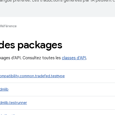
langue préférée. Les traductions générées par IA peuvent c
.
Référence
 des packages
ckages d'API. Consultez toutes les
classes d'API
.
mpatibility.common.tradefed.testtype
dmlib
mlib.testrunner