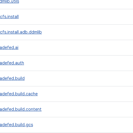
mlib.utils
fs.install
cfs.install.adb.ddmlib
adefed.ai
radefed.auth
adefed.build
radefed.build.cache
adefed.build.content
adefed.build.gcs