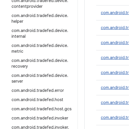
com
.
android
.
tradefed
.
device
.
contentprovider
com.android.t
com
.
android
.
tradefed
.
device
.
helper
com.android.t
com
.
android
.
tradefed
.
device
.
internal
com.android.tr
com
.
android
.
tradefed
.
device
.
metric
com.android.t
com
.
android
.
tradefed
.
device
.
recovery
com.android.t
com
.
android
.
tradefed
.
device
.
server
com.android.tr
com
.
android
.
tradefed
.
error
com
.
android
.
tradefed
.
host
com.android.t
com
.
android
.
tradefed
.
host
.
gcs
com.android.t
com
.
android
.
tradefed
.
invoker
com
.
android
.
tradefed
.
invoker
.