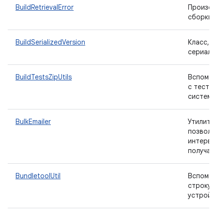
BuildRetrievalError
Произош
сборки 
BuildSerializedVersion
Класс, 
сериали
BuildTestsZipUtils
Вспомог
с тесто
системой
BulkEmailer
Утилита
позволя
интервал
получат
BundletoolUtil
Вспомог
строку b
устройс