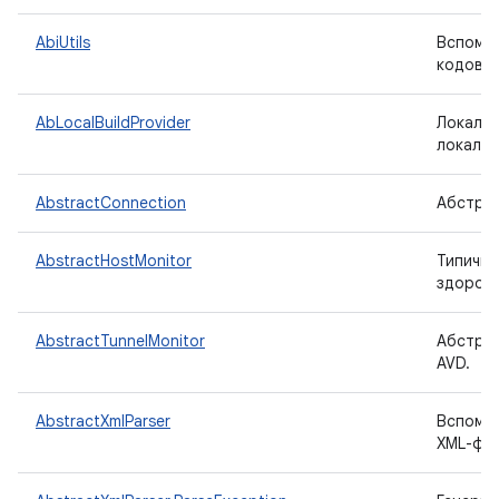
AbiUtils
Вспомог
кодов у
AbLocalBuildProvider
Локальн
локальн
AbstractConnection
Абстрак
AbstractHostMonitor
Типичны
здоровь
AbstractTunnelMonitor
Абстрак
AVD.
AbstractXmlParser
Вспомог
XML-фай