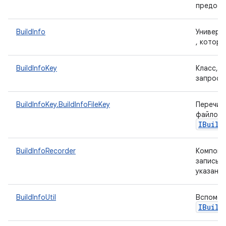
предост
BuildInfo
Универс
, которы
BuildInfoKey
Класс, 
запроса
BuildInfoKey.BuildInfoFileKey
Перечис
файлов,
IBuild
BuildInfoRecorder
Компон
записыв
указанн
BuildInfoUtil
Вспомог
IBuild