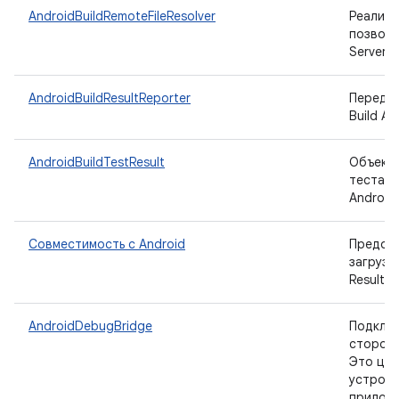
AndroidBuildRemoteFileResolver
Реализ
позволя
Server.
AndroidBuildResultReporter
Передае
Build API
AndroidBuildTestResult
Объект-
теста, 
Android 
Совместимость с Android
Предост
загрузк
ResultDB
AndroidDebugBridge
Подключ
стороне
Это цен
устройс
приложе