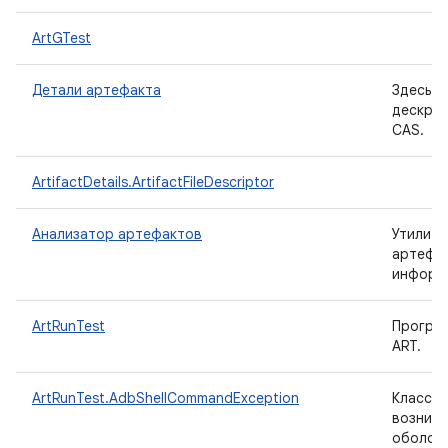
ArtGTest
Детали артефакта
Здесь о
дескрип
CAS.
ArtifactDetails.ArtifactFileDescriptor
Анализатор артефактов
Утилита
артефак
информ
ArtRunTest
Програм
ART.
ArtRunTest.AdbShellCommandException
Класс и
возникш
оболочк