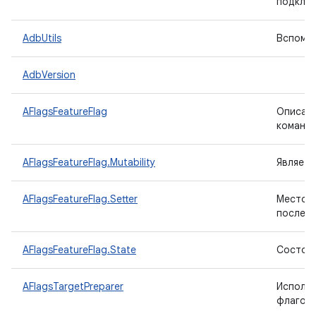
подключ
AdbUtils
Вспомог
AdbVersion
AFlagsFeatureFlag
Описани
команды 
AFlagsFeatureFlag.Mutability
Являетс
AFlagsFeatureFlag.Setter
Место, 
последн
AFlagsFeatureFlag.State
Состоян
AFlagsTargetPreparer
Исполь
флагов 