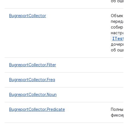
об ошибк
BugreportCollector
Объект
передаю
собирае
настраи
ITest
I
дочерни
об ошиб
BugreportCollector.Filter
BugreportCollector.Freq
BugreportCollector.Noun
BugreportCollector.Predicate
Полный 
фиксиро