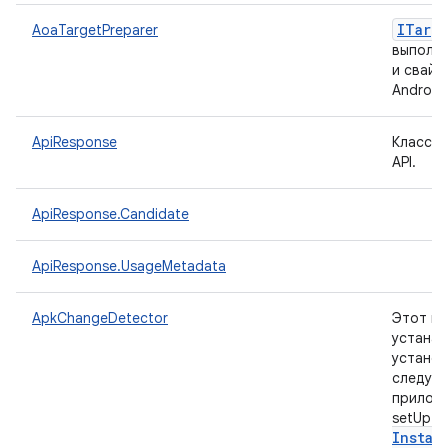
ITarg
AoaTargetPreparer
выполня
и свайп
Android
ApiResponse
Класс д
API.
ApiResponse.Candidate
ApiResponse.UsageMetadata
ApkChangeDetector
Этот кл
устанав
установ
следует
приложе
setUp и
Instal