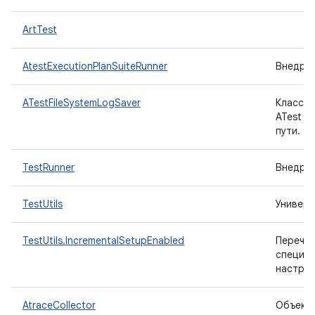
ArtTest
AtestExecutionPlanSuiteRunner
Внедре
ATestFileSystemLogSaver
Класс L
ATest д
пути.
TestRunner
Внедре
TestUtils
Универс
TestUtils.IncrementalSetupEnabled
Перечис
специфи
настрой
AtraceCollector
Объект