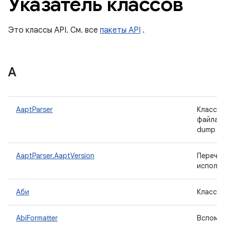
Указатель классов
Это классы API. См. все
пакеты API
.
А
AaptParser
Класс, 
файла п
dump ba
AaptParser.AaptVersion
Перечис
использ
Аби
Класс, 
AbiFormatter
Вспомог