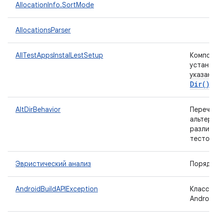
AllocationInfo.SortMode
AllocationsParser
AllTestAppsInstalLestSetup
Компон
устанав
указанн
Dir(
)
н
AltDirBehavior
Перечис
альтерн
различн
тестовы
Эвристический анализ
Порядок
AndroidBuildAPIException
Класс и
Android 