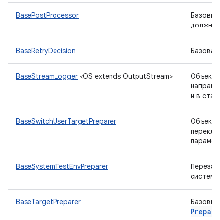
BasePostProcessor
Базовый
должна 
BaseRetryDecision
Базовая
BaseStreamLogger
<OS extends OutputStream>
Объект
направл
и в ста
BaseSwitchUserTargetPreparer
Объект
переключ
парамет
BaseSystemTestEnvPreparer
Перезаг
системы
BaseTargetPreparer
Базовый
Prepare