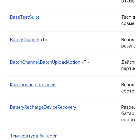
отключен
BaseTestSuite
Тест для
совмест
BatchChannel
<T>
Вспомог
результ
BatchChannel.BatchUploadAction
<T>
Действи
партия э
Контроллер батареи
Вспомог
состоян
BatteryRechargeDeviceRecovery
Разрешит
батареи
порогов
Температура батареи