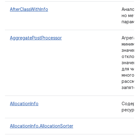
AfterClassWithInfo
Аналоги
но мето
параме
AggregatePostProcessor
Агрегат
минимал
значени
отклоне
значени
для чис
многокр
рассмат
запятой 
AllocationInfo
Содерж
ресурсо
AllocationInfo.AllocationSorter