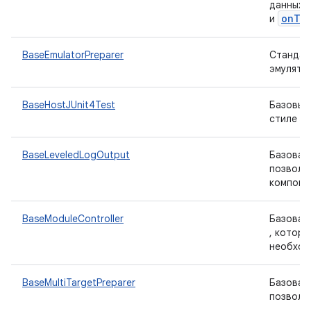
данных 
onTe
и
BaseEmulatorPreparer
Стандар
эмулято
BaseHostJUnit4Test
Базовый 
стиле JU
BaseLeveledLogOutput
Базовая
позволя
компоне
BaseModuleController
Базовая
, котор
необход
BaseMultiTargetPreparer
Базовая
позволя