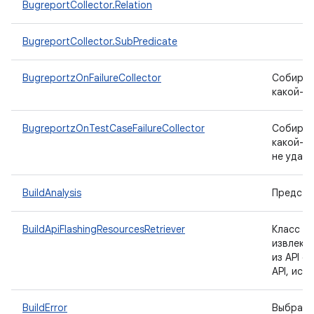
BugreportCollector.Relation
BugreportCollector.SubPredicate
BugreportzOnFailureCollector
Собирайт
какой-л
BugreportzOnTestCaseFailureCollector
Собирайт
какой-л
не удает
BuildAnalysis
Предста
I
BuildApiFlashingResourcesRetriever
Класс
извлека
из API с
API, исп
BuildError
Выбрасы