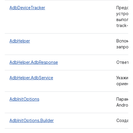
AdbDeviceTracker
Предос
устройс
выполне
track-de
AdbHelper
Вспомог
запросо
AdbHelper.AdbResponse
Ответ о
AdbHelper.AdbService
Укажите
ориенти
AdbInitOptions
Параме
Android
AdbInitOptions.Builder
Создаёт