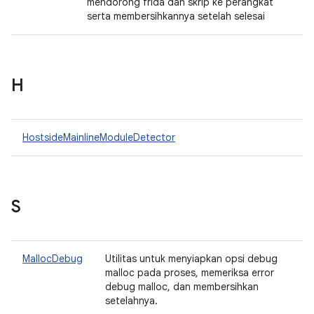
mendorong frida dan skrip ke perangkat
serta membersihkannya setelah selesai
H
HostsideMainlineModuleDetector
S
MallocDebug
Utilitas untuk menyiapkan opsi debug
malloc pada proses, memeriksa error
debug malloc, dan membersihkan
setelahnya.