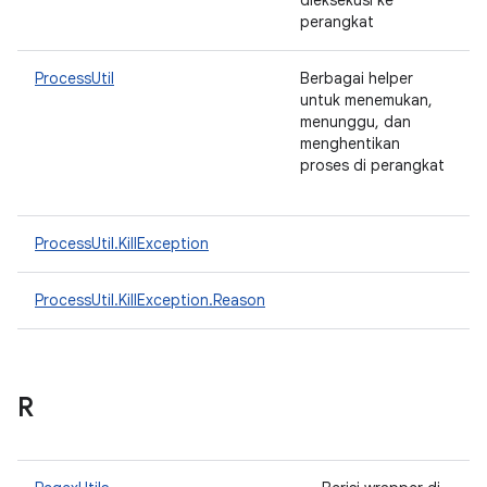
dieksekusi ke
perangkat
ProcessUtil
Berbagai helper
untuk menemukan,
menunggu, dan
menghentikan
proses di perangkat
ProcessUtil.KillException
ProcessUtil.KillException.Reason
R