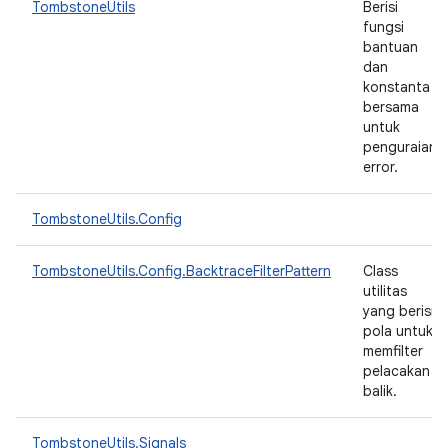
TombstoneUtils
Berisi
fungsi
bantuan
dan
konstanta
bersama
untuk
penguraian
error.
TombstoneUtils.Config
TombstoneUtils.Config.BacktraceFilterPattern
Class
utilitas
yang berisi
pola untuk
memfilter
pelacakan
balik.
TombstoneUtils.Signals