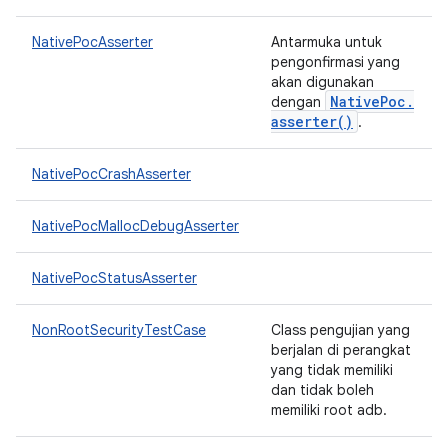
NativePocAsserter
Antarmuka untuk
pengonfirmasi yang
akan digunakan
Native
Poc
.
dengan
asserter(
)
.
NativePocCrashAsserter
NativePocMallocDebugAsserter
NativePocStatusAsserter
NonRootSecurityTestCase
Class pengujian yang
berjalan di perangkat
yang tidak memiliki
dan tidak boleh
memiliki root adb.