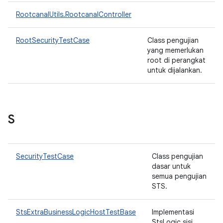
RootcanalUtils.RootcanalController
RootSecurityTestCase
Class pengujian
yang memerlukan
root di perangkat
untuk dijalankan.
S
SecurityTestCase
Class pengujian
dasar untuk
semua pengujian
STS.
StsExtraBusinessLogicHostTestBase
Implementasi
StsLogic sisi