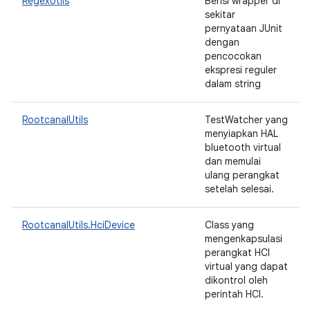
RegexUtils
Berisi wrapper di
sekitar
pernyataan JUnit
dengan
pencocokan
ekspresi reguler
dalam string
RootcanalUtils
TestWatcher yang
menyiapkan HAL
bluetooth virtual
dan memulai
ulang perangkat
setelah selesai.
RootcanalUtils.HciDevice
Class yang
mengenkapsulasi
perangkat HCI
virtual yang dapat
dikontrol oleh
perintah HCI.