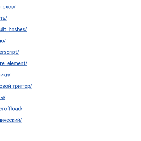
голов/
ть/
uilt_hashes/
ио/
erscript/
re_element/
ики/
овой триггер/
ы/
eroffload/
мический/