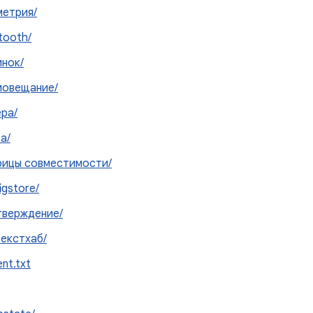
метрия/
tooth/
нок/
иовещание/
ра/
а/
рицы совместимости/
igstore/
тверждение/
екстхаб/
ent.txt