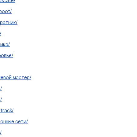
state/
boot/
ратник/
/
ика/
ровье/
евой мастер/
/
/
track/
онные сети/
/