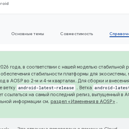
roid
Основные темы
Совместимость
Справоч
2026 года, в соответствии с нашей моделью стабильной
я обеспечения стабильности платформы для экосистемы,
од в AOSP во 2-м и 4-м кварталах. Для сборки и внесени
е ветку
android-latest-release
. Ветка
android-lates
ет ссылаться на самый последний релиз, выпущенный в A
льной информации см.
раздел «Изменения в AOSP»
.