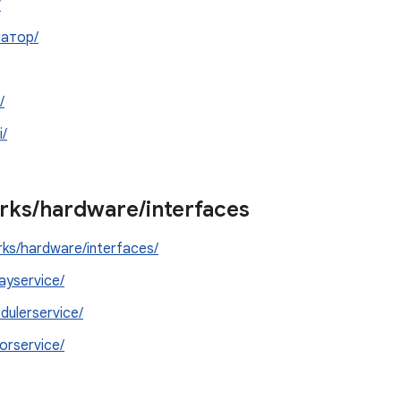
/
ратор/
/
i/
rks
/
hardware
/
interfaces
ks/hardware/interfaces/
layservice/
dulerservice/
orservice/