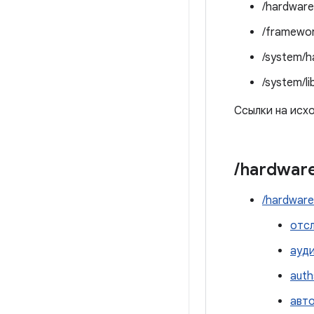
/hardware
/framewor
/system/h
/system/li
Ссылки на исхо
/
hardwar
/hardware
отс
ауди
auth
авт