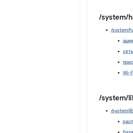
/
system
/
h
/system/h
ашм
сеть
при
Wi-F
/
system
/
l
/system/li
рас
база