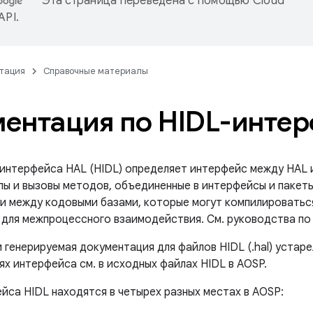
Эта страница переведена с помощью
Cloud
 API
.
тация
Справочные материалы
ентация по HIDL-инте
 интерфейса HAL (HIDL) определяет интерфейс между HAL и
пы и вызовы методов, объединенные в интерфейсы и пакеты
и между кодовыми базами, которые могут компилироваться
 для межпроцессного взаимодействия. См. руководства по 
 генерируемая документация для файлов HIDL (.hal) уста
х интерфейса см. в исходных файлах HIDL в AOSP.
йса HIDL находятся в четырех разных местах в AOSP: