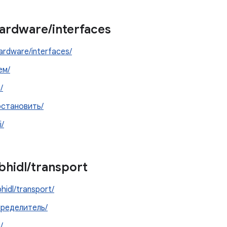
ardware
/
interfaces
ardware/interfaces/
ем/
/
остановить/
i/
ibhidl
/
transport
bhidl/transport/
пределитель/
/