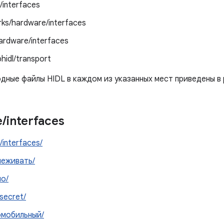
/interfaces
ks/hardware/interfaces
ardware/interfaces
bhidl/transport
дные файлы HIDL в каждом из указанных мест приведены в 
e
/
interfaces
/interfaces/
леживать/
о/
secret/
омобильный/