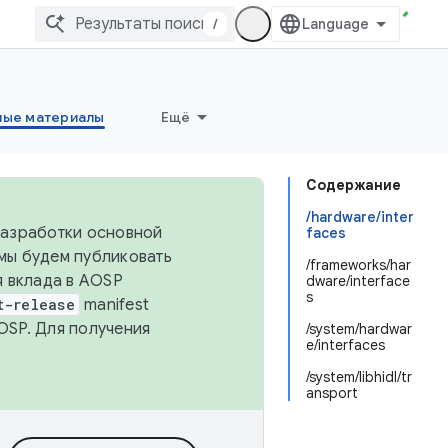
/
ные материалы
Ещё
Содержание
/hardware/inter
 разработки основной
faces
 мы будем публиковать
/frameworks/har
я вклада в AOSP
dware/interface
s
t-release
manifest
OSP. Для получения
/system/hardwar
e/interfaces
/system/libhidl/tr
ansport