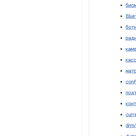
био
Blue
боти
рад
каме
касс
мат
conf
под
конт
curr
drm/