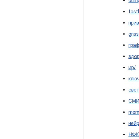
dump
fast
прив
gnss
граф
здо
ир/
ключ
свет
СМИ
mem
нейр
НФК