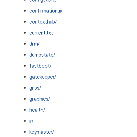
configstore/
confirmationui/
contexthub/
current.txt
drm/
dumpstate/
fastboot/
gatekeeper/
gnss/
graphics/
health/
ir/
keymaster/