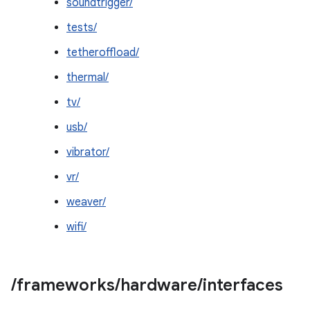
soundtrigger/
tests/
tetheroffload/
thermal/
tv/
usb/
vibrator/
vr/
weaver/
wifi/
/
frameworks
/
hardware
/
interfaces