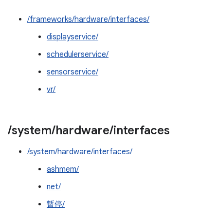
/frameworks/hardware/interfaces/
displayservice/
schedulerservice/
sensorservice/
vr/
/
system
/
hardware
/
interfaces
/system/hardware/interfaces/
ashmem/
net/
暫停/