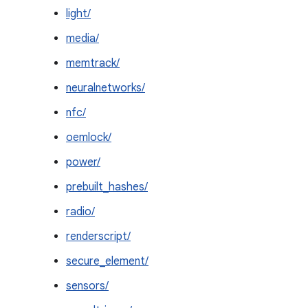
light/
media/
memtrack/
neuralnetworks/
nfc/
oemlock/
power/
prebuilt_hashes/
radio/
renderscript/
secure_element/
sensors/