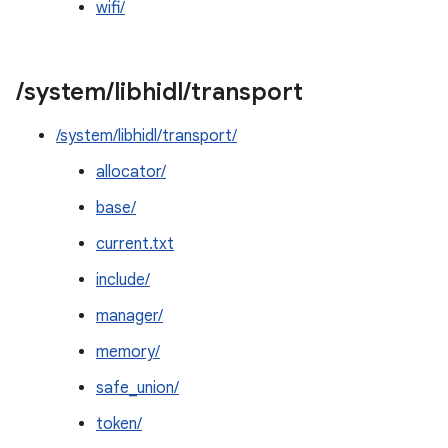
wifi/
/
system
/
libhidl
/
transport
/system/libhidl/transport/
allocator/
base/
current.txt
include/
manager/
memory/
safe_union/
token/