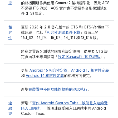
車
的相機開發作業使用 Camera2 架構標準化，因此 ACS
不需要 ITS 測試，ACS 實作也不需要符合影像測試套
件 (ITS) 規定。
相
更新 2026 年 2 月發布版本的 CTS 和 CTS-Verifier 下
容
載連結，包括「
相容性測試套件下載
」頁面上的
性
16.1_R2、16_R4、15_R7、14_R11 和 13_R15 版。
將多裝置藍牙測試的購買和設定說明，從主要 CTS 設
定頁面移至專屬指南「
設定 BananaPi-R3 存取點
」。
更新
Android 16 相容性定義
、
Android 15 相容性定義
和
Android 14 相容性定義
的相機方向規定。
新增
在裝置中停用功能旗標時的測試執行
。
連
新增「
實作 Android Custom Tabs，以便登入連線受
線
限入口網站
」，說明連線受限入口網站中的 Android
能
Custom Tabs。