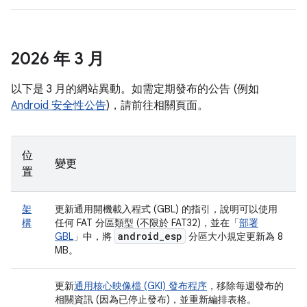
2026 年 3 月
以下是 3 月的網站異動。如需定期發布的公告 (例如
Android 安全性公告
)，請前往相關頁面。
位
變更
置
架
更新通用開機載入程式 (GBL) 的指引，說明可以使用
構
任何 FAT 分區類型 (不限於 FAT32)，並在「
部署
android
_
esp
GBL
」中，將
分區大小規定更新為 8
MB。
更新
通用核心映像檔 (GKI) 發布程序
，移除每週發布的
相關資訊 (因為已停止發布)，並重新編排表格。