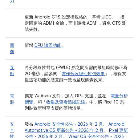
力
更新 Android CTS 設定檔規格的「準備 UICC」
，指
定固定的 ADM1 金鑰，而非隨機 ADM1，避免 CTS 測
試失敗。
圖
新增
DPU 讀回功能
。
像
互
將分段線性封包 (PWLE) 點之間所需的最短時間修正為
動
20 毫秒，請參閱「
實作分段線性封包效果
」，確保支
援這項功能的裝置能一致地呈現觸覺效果。
電
擴充 Wattson 文件，加入 GPU 支援，並在「
電量分析
源
總覽
」和「
收集及查看追蹤記錄
」中，將 Pixel 10 系
列裝置新增至支援的硬體清單。
安
發布
Android 安全性公告 - 2026 年 2 月
、
Android
全
Automotive OS 更新公告 - 2026 年 2 月
、
Pixel 更新
性
公告 - 2026 年 2 月
、
Wear OS 安全性公告 - 2026