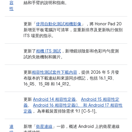
容
絲和手臂的說明和指南。
性
更新「
使用自動化測試相機影像
」，將 Honor Pad 20
新增至平板電腦許可清單，並重新排序及更新執行個別
ITS 場景的指示。
更新了
相機 ITS 測試
，新增鏡頭陰影和色彩均勻度測
試的失敗機制和圖片。
更新
相容性測試套件下載內容
，提供 2026 年 5 月發
布版本的下載連結和來源同步標記，包括 16.1_R3、
16_R5、15_R8 和 14_R12。
更新
Android 14 相容性定義
、
Android 15 相容性定
義
、
Android 16 相容性定義、 和
Android 17 相容性
定義
， 為車載裝置排除需求 9.1 [C-5-1]。
連
新增「
衛星連線
」一節，概述 Android 上的衛星連線