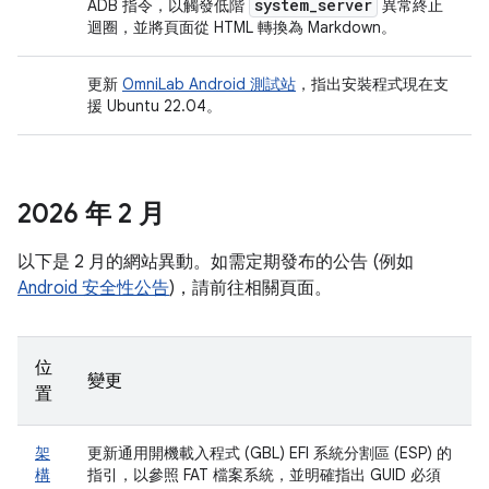
system
_
server
ADB 指令，以觸發低階
異常終止
迴圈，並將頁面從 HTML 轉換為 Markdown。
更新
OmniLab Android 測試站
，指出安裝程式現在支
援 Ubuntu 22.04。
2026 年 2 月
以下是 2 月的網站異動。如需定期發布的公告 (例如
Android 安全性公告
)，請前往相關頁面。
位
變更
置
架
更新通用開機載入程式 (GBL) EFI 系統分割區 (ESP) 的
構
指引，以參照 FAT 檔案系統，並明確指出 GUID 必須