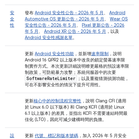
安
發布
Android 安全性公告 - 2026 年 5 月
、
Android
全
Automotive OS 更新公告 - 2026 年 5 月
、
Wear OS
性
安全性公告 - 2026 年 5 月
、
Pixel 更新公告 - 2026
年 5 月
、
Android XR 公告 - 2026 年 5 月
，以及
Android 安全性感謝名單
。
更新
Android 安全性功能
，並新增
速率限制
，說明
Android 16 QPR2 以上版本中改良的鎖定螢幕速率限
制實作方式。本次更新詳細說明瞭更嚴格的預設速率限
制政策，可防範暴力攻擊；系統伺服器中的次要
Software
Rate
Limiter
；以及重複猜測偵測功能，
可在不影響安全性的情況下提升可用性。
更新
核心中的控制流程完整性
，說明 Clang CFI (適用
於 Linux 6.0 以下版本) 和 Clang KCFI (適用於 Linux
6.1 以上版本) 的差異，並指出 KCFI 不需要連結時間最
佳化 (LTO)，因此可減少建構時間的負擔。
設
更新
代號、標記和版本號碼
，加入 2026 年 5 月安全