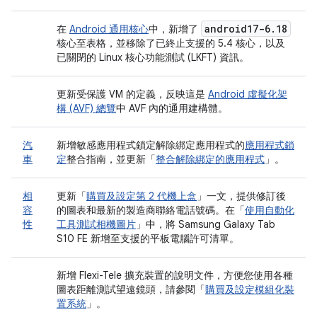
android17-6
.
18
在
Android 通用核心
中，新增了
核心至表格，並移除了已終止支援的 5.4 核心，以及
已關閉的 Linux 核心功能測試 (LKFT) 資訊。
更新受保護 VM 的定義，反映這是
Android 虛擬化架
構 (AVF) 總覽
中 AVF 內的通用建構體。
汽
新增敏感應用程式鎖定解除綁定應用程式的
應用程式鎖
車
定
整合指南，並更新「
整合解除綁定的應用程式
」。
相
更新「
購買及設定第 2 代機上盒
」一文，提供修訂後
容
的圖表和最新的製造商聯絡電話號碼。在「
使用自動化
性
工具測試相機圖片
」中，將 Samsung Galaxy Tab
S10 FE 新增至支援的平板電腦許可清單。
新增 Flexi-Tele 擴充裝置的說明文件，方便您使用各種
圖表距離測試望遠鏡頭，請參閱「
購買及設定模組化裝
置系統
」。