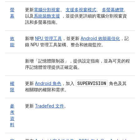
螢
更新
電腦分割視窗
、
支援多視窗模式
、
多螢幕總覽
、
幕
以及
系統裝飾支援
，並提供更詳細的電腦分割視窗資
訊和多螢幕指南。
效
新增
NPU 管理工具
，並更新
Android 效能最佳化
，記
能
錄 NPU 管理工具架構、整合和效能監控。
新增「記憶體限制器」
，提供設定指南，並為可見的程
序記憶體管理提供正確定義。
SUPERVISION
權
更新
Android 角色
，加入
角色及其
限
相關聯的權限和需求。
參
更新
Tradefed 文件
。
考
資
料