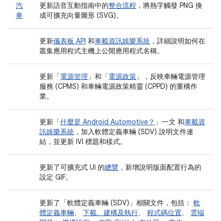
汽
更新語音互動指南中的
整合流程
，將熱字觸發 PNG 換
車
成可擴充向量圖形 (SVG)。
更新
儀表板 API
和
車載資訊娛樂系統
，詳細說明如何在
叢集應用程式主機上公開應用程式名稱。
更新「
電源管理
」和「
電源政策
」，反映車輛電源管理
服務 (CPMS) 和車輛電源政策精靈 (CPPD) 的重構作
業。
更新「
什麼是 Android Automotive？
」一文 和
車載資
訊娛樂系統
，加入軟體定義車輛 (SDV) 說明文件連
結，並更新 IVI 標題和樣式。
更新了可擴充式 UI 的
總覽
，新增說明版面配置行為的
設定 GIF。
更新了「軟體定義車輛 (SDV)」相關文件，包括：
軟
體定義車輛
、
下載、建構及執行
、
程式碼位置
、
雲端