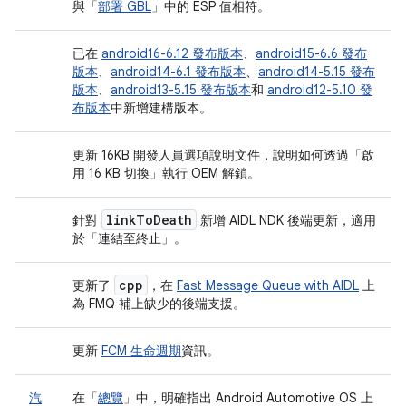
與「
部署 GBL
」中的 ESP 值相符。
已在
android16-6.12 發布版本
、
android15-6.6 發布
版本
、
android14-6.1 發布版本
、
android14-5.15 發布
版本
、
android13-5.15 發布版本
和
android12-5.10 發
布版本
中新增建構版本。
更新 16KB 開發人員選項說明文件，說明如何透過「啟
用 16 KB 切換」
執行 OEM 解鎖。
link
To
Death
針對
新增 AIDL NDK 後端更新，適用
於「連結至終止」
。
cpp
更新了
，在
Fast Message Queue with AIDL
上
為 FMQ 補上缺少的後端支援。
更新
FCM 生命週期
資訊。
汽
在「
總覽
」中，明確指出 Android Automotive OS 上