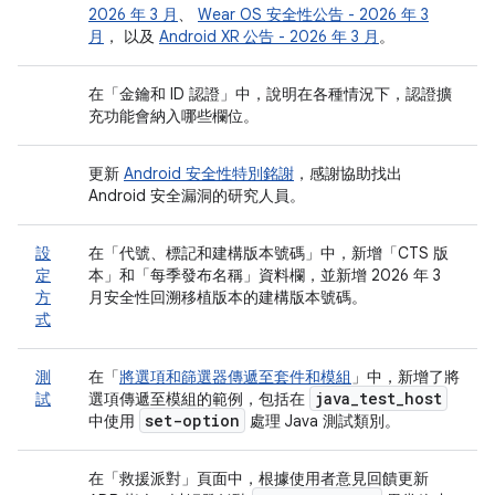
2026 年 3 月
、
Wear OS 安全性公告 - 2026 年 3
月
， 以及
Android XR 公告 - 2026 年 3 月
。
在「金鑰和 ID 認證」
中，說明在各種情況下，認證擴
充功能會納入哪些欄位。
更新
Android 安全性特別銘謝
，感謝協助找出
Android 安全漏洞的研究人員。
設
在「代號、標記和建構版本號碼」
中，新增「CTS 版
定
本」
和「每季發布名稱」
資料欄，並新增 2026 年 3
方
月安全性回溯移植版本的建構版本號碼。
式
測
在「
將選項和篩選器傳遞至套件和模組
」中，新增了將
java
_
test
_
host
試
選項傳遞至模組的範例，包括在
set-option
中使用
處理 Java 測試類別。
在「救援派對」
頁面中，根據使用者意見回饋更新