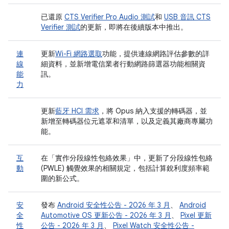
已還原
CTS Verifier Pro Audio 測試
和
USB 音訊 CTS
Verifier 測試
的更新，即將在後續版本中推出。
連
更新
Wi-Fi 網路選取
功能，提供連線網路評估參數的詳
線
細資料，並新增電信業者行動網路篩選器功能相關資
能
訊。
力
更新
藍牙 HCI 需求
，將 Opus 納入支援的轉碼器，並
新增至轉碼器位元遮罩和清單，以及定義其廠商專屬功
能。
互
在「實作分段線性包絡效果」
中，更新了分段線性包絡
動
(PWLE) 觸覺效果的相關規定，包括計算銳利度頻率範
圍的新公式。
安
發布
Android 安全性公告 - 2026 年 3 月
、
Android
全
Automotive OS 更新公告 - 2026 年 3 月
、
Pixel 更新
性
公告 - 2026 年 3 月
、
Pixel Watch 安全性公告 -