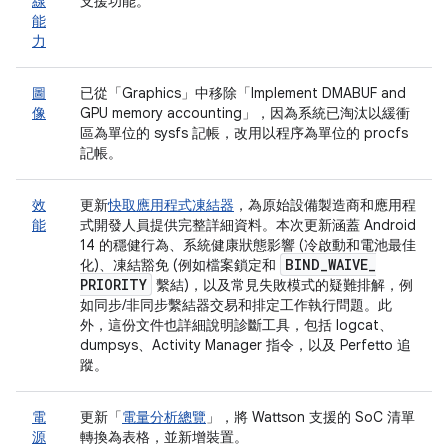
線
支援功能。
能
力
圖
已從「Graphics」
中移除「Implement DMABUF and
像
GPU memory accounting」
，因為系統已淘汰以緩衝
區為單位的 sysfs 記帳，改用以程序為單位的 procfs
記帳。
效
更新
快取應用程式凍結器
，為原始設備製造商和應用程
能
式開發人員提供完整詳細資料。本次更新涵蓋 Android
14 的穩健行為、系統健康狀態影響 (冷啟動和電池最佳
BIND
_
WAIVE
_
化)、凍結豁免 (例如檔案鎖定和
PRIORITY
繫結)，以及常見失敗模式的疑難排解，例
如同步/非同步繫結器交易和排定工作執行問題。此
外，這份文件也詳細說明診斷工具，包括 logcat、
dumpsys、Activity Manager 指令，以及 Perfetto 追
蹤。
電
更新「
電量分析總覽
」，將 Wattson 支援的 SoC 清單
源
轉換為表格，並新增裝置。