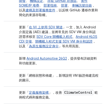
開發
、
機構設定
、
存取 GitHub 存放區
、
實作
SOME/IP 堆疊
、
部署指南
、
部署
、
車輛訊號目錄
，
以及
建構及部署服務套件
，以反映 GitHub 遷移作業和
簡化的來源存取權。
更新「
在 IVI 上使用 SDV 閘道
」一文，加入 Android
介面定義 (AID) 建議，並將常見的 SDV VM 身分和認
證需求移至
SDV Core 開機載入程式
、
Android HLOS
CDI 交接
、
開機載入程式支援 SDV VM 身分和認證
，
以及「
為原生服務設定身分
」等共用頁面。
新增
Android Automotive 26Q2
，提供發布詳細資料
和功能更新。
更新「網格狀態和佈建」
，新增說明 VM 驗證佈建流程
的圖示。
Climate
Control
更新「
定義服務架構
」，改善
範
例程式碼和服務定義。