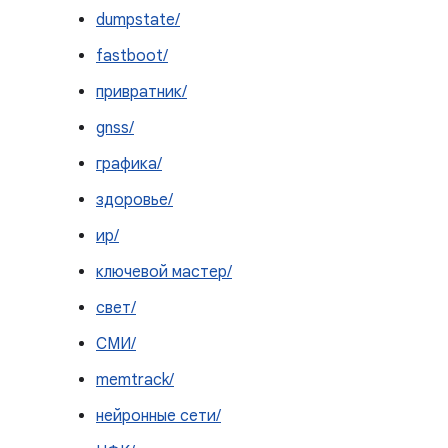
dumpstate/
fastboot/
привратник/
gnss/
графика/
здоровье/
ир/
ключевой мастер/
свет/
СМИ/
memtrack/
нейронные сети/