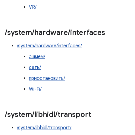
VR/
/
system
/
hardware
/
interfaces
/system/hardware/interfaces/
ашмем/
сеть/
приостановить/
Wi-Fi/
/
system
/
libhidl
/
transport
/system/libhidl/transport/