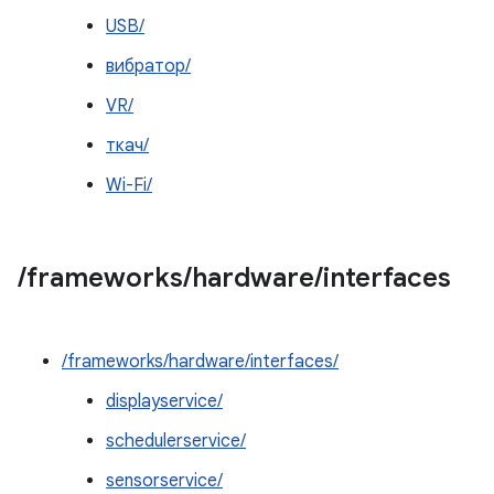
USB/
вибратор/
VR/
ткач/
Wi-Fi/
/
frameworks
/
hardware
/
interfaces
/frameworks/hardware/interfaces/
displayservice/
schedulerservice/
sensorservice/