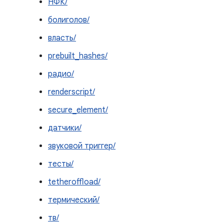
НФК/
болиголов/
власть/
prebuilt_hashes/
радио/
renderscript/
secure_element/
датчики/
звуковой триггер/
тесты/
tetheroffload/
термический/
тв/