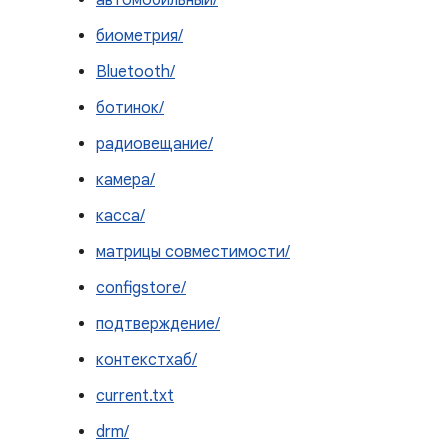
автомобильный/
биометрия/
Bluetooth/
ботинок/
радиовещание/
камера/
касса/
матрицы совместимости/
configstore/
подтверждение/
контекстхаб/
current.txt
drm/