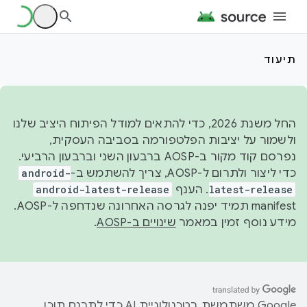
תיעוד
החל משנת 2026, כדי להתאים למודל הפיתוח היציב שלנו
ולשמור על יציבות הפלטפורמה בסביבה העסקית,
נפרסם קוד מקור ב-AOSP ברבעון השני וברבעון הרביעי.
כדי ליצור ולתרום ל-AOSP, צריך להשתמש ב-
android-
latest-release
. הענף
android-latest-release
manifest תמיד יפנה לגרסה האחרונה שנדחפה ל-AOSP.
מידע נוסף זמין במאמר
שינויים ב-AOSP
.
‫Google משתמשת בטכנולוגיית AI כדי לתרגם תוכן