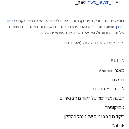
‎_pad:
hwc_layer_1
דוגמאות התוכן והקוד שבדף הזה כפופות לרישיונות המפורטים בקטע
רישיון
לתוכן
.‏ Java ו-OpenJDK הם סימנים מסחריים או סימנים מסחריים רשומים
של חברת Oracle ו/או של השותפים העצמאיים שלה.
עדכון אחרון: 2025-07-26 (שעון UTC).
BUILD
מאגר Android
דרישות
להסבר על ההורדה
תצוגה מקדימה של הקודים הבינאריים
גיבוי קושחה
הקודים הבינאריים של מנהל ההתקן
GitHub