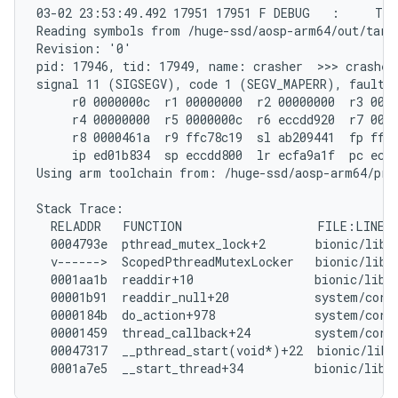
03-02 23:53:49.492 17951 17951 F DEBUG   :     Tom
Reading symbols from /huge-ssd/aosp-arm64/out/targe
Revision: '0'

pid: 17946, tid: 17949, name: crasher  >>> crasher 
signal 11 (SIGSEGV), code 1 (SEGV_MAPERR), fault a
     r0 0000000c  r1 00000000  r2 00000000  r3 0000
     r4 00000000  r5 0000000c  r6 eccdd920  r7 0000
     r8 0000461a  r9 ffc78c19  sl ab209441  fp ffff
     ip ed01b834  sp eccdd800  lr ecfa9a1f  pc ecfd
Using arm toolchain from: /huge-ssd/aosp-arm64/pre
Stack Trace:

  RELADDR   FUNCTION                   FILE:LINE

  0004793e  pthread_mutex_lock+2       bionic/libc/
  v------>  ScopedPthreadMutexLocker   bionic/libc/
  0001aa1b  readdir+10                 bionic/libc/
  00001b91  readdir_null+20            system/core/
  0000184b  do_action+978              system/core/
  00001459  thread_callback+24         system/core/
  00047317  __pthread_start(void*)+22  bionic/libc