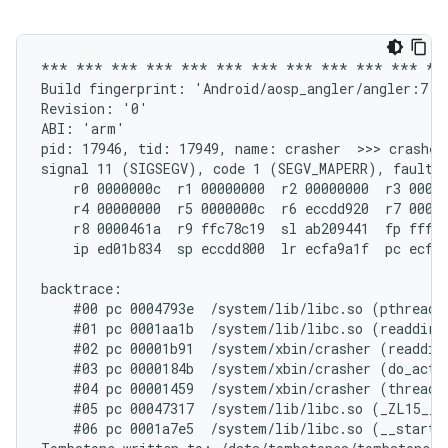
*** *** *** *** *** *** *** *** *** *** *** ***
Build fingerprint: 'Android/aosp_angler/angler:7.1.
Revision: '0'

ABI: 'arm'

pid: 17946, tid: 17949, name: crasher  >>> crasher 
signal 11 (SIGSEGV), code 1 (SEGV_MAPERR), fault a
    r0 0000000c  r1 00000000  r2 00000000  r3 00000
    r4 00000000  r5 0000000c  r6 eccdd920  r7 00000
    r8 0000461a  r9 ffc78c19  sl ab209441  fp fffff
    ip ed01b834  sp eccdd800  lr ecfa9a1f  pc ecfd6
backtrace:

    #00 pc 0004793e  /system/lib/libc.so (pthread_m
    #01 pc 0001aa1b  /system/lib/libc.so (readdir+1
    #02 pc 00001b91  /system/xbin/crasher (readdir_
    #03 pc 0000184b  /system/xbin/crasher (do_actio
    #04 pc 00001459  /system/xbin/crasher (thread_c
    #05 pc 00047317  /system/lib/libc.so (_ZL15__p
    #06 pc 0001a7e5  /system/lib/libc.so (__start_t