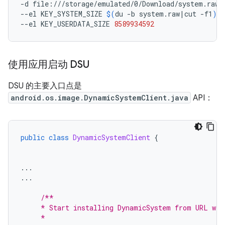
-d
file:///storage/emulated/0/Download/system.raw.
--el
KEY_SYSTEM_SIZE
$(
du
-b
system.raw
|
cut
-f1
)
--el
KEY_USERDATA_SIZE
8589934592
使用应用启动 DSU
DSU 的主要入口点是
android.os.image.DynamicSystemClient.java
API：
public
class
DynamicSystemClient
{
...
...
/**
     * Start installing DynamicSystem from URL wit
     *