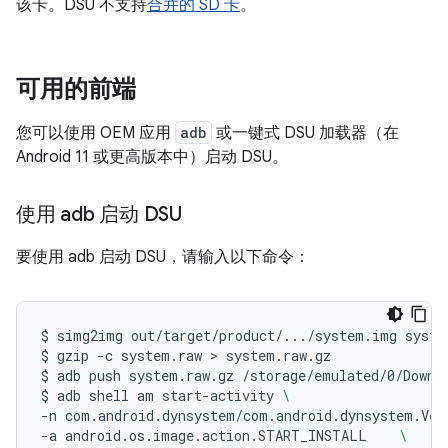
该卡。DSU 不支持
合并的 SD 卡
。
可用的前端
您可以使用 OEM 应用
adb
或一键式 DSU 加载器（在
Android 11 或更高版本中）启动 DSU。
使用 adb 启动 DSU
要使用 adb 启动 DSU，请输入以下命令：
$
simg2img
out/target/product/.../system.img
syste
$
gzip
-c
system.raw
 > 
system.raw.gz

$
adb
push
system.raw.gz
/storage/emulated/0/Downlo
$
adb
shell
am
start-activity
\
-n
com.android.dynsystem/com.android.dynsystem.Ver
-a
android.os.image.action.START_INSTALL
\