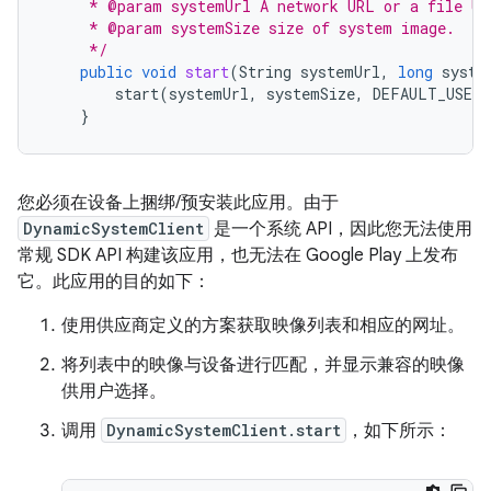
     * @param systemUrl A network URL or a file UR
     * @param systemSize size of system image.
     */
public
void
start
(
String
systemUrl
,
long
syste
start
(
systemUrl
,
systemSize
,
DEFAULT_USERD
}
您必须在设备上捆绑/预安装此应用。由于
DynamicSystemClient
是一个系统 API，因此您无法使用
常规 SDK API 构建该应用，也无法在 Google Play 上发布
它。此应用的目的如下：
使用供应商定义的方案获取映像列表和相应的网址。
将列表中的映像与设备进行匹配，并显示兼容的映像
供用户选择。
调用
DynamicSystemClient.start
，如下所示：