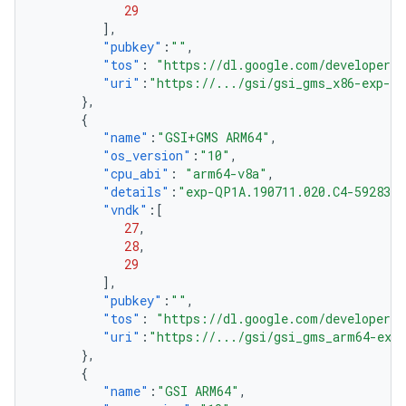
29
],
"pubkey"
:
""
,
"tos"
:
"https://dl.google.com/developers/
"uri"
:
"https://.../gsi/gsi_gms_x86-exp-QP
},
{
"name"
:
"GSI+GMS ARM64"
,
"os_version"
:
"10"
,
"cpu_abi"
:
"arm64-v8a"
,
"details"
:
"exp-QP1A.190711.020.C4-5928301
"vndk"
:[
27
,
28
,
29
],
"pubkey"
:
""
,
"tos"
:
"https://dl.google.com/developers/
"uri"
:
"https://.../gsi/gsi_gms_arm64-exp-
},
{
"name"
:
"GSI ARM64"
,