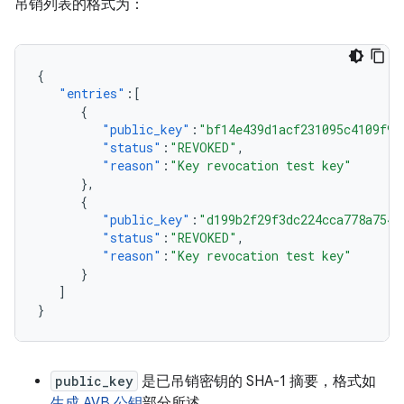
吊销列表的格式为：
{
"entries"
:[
{
"public_key"
:
"bf14e439d1acf231095c4109f94
"status"
:
"REVOKED"
,
"reason"
:
"Key revocation test key"
},
{
"public_key"
:
"d199b2f29f3dc224cca778a7544
"status"
:
"REVOKED"
,
"reason"
:
"Key revocation test key"
}
]
}
public_key
是已吊销密钥的 SHA-1 摘要，格式如
生成 AVB 公钥
部分所述。