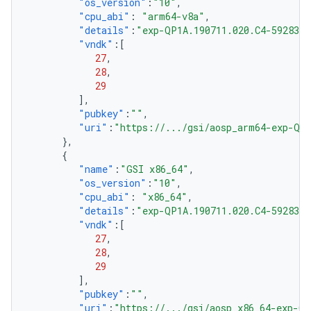
"os_version"
:
"10"
,
"cpu_abi"
:
"arm64-v8a"
,
"details"
:
"exp-QP1A.190711.020.C4-5928301
"vndk"
:[
27
,
28
,
29
],
"pubkey"
:
""
,
"uri"
:
"https://.../gsi/aosp_arm64-exp-QP1
},
{
"name"
:
"GSI x86_64"
,
"os_version"
:
"10"
,
"cpu_abi"
:
"x86_64"
,
"details"
:
"exp-QP1A.190711.020.C4-5928301
"vndk"
:[
27
,
28
,
29
],
"pubkey"
:
""
,
"uri"
:
"https://.../gsi/aosp_x86_64-exp-QP