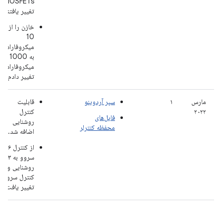
MOSFETs)
تغییر یافتند.
خازن را از
10
میکروفاراد
به 1000
میکروفاراد
تغییر دادم
مارس
۱
سپر آردوینو
قابلیت
۲۰۲۲
کنترل
فایل‌های
روشنایی
محفظه کنترلر
اضافه شد.
از کنترل ۶
سروو به ۳
روشنایی و ۳
کنترل سروو
تغییر یافت