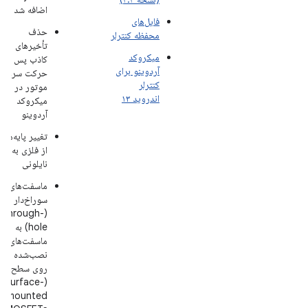
اضافه شد
فایل‌های
حذف
محفظه کنترلر
تأخیرهای
میکروکد
کاذب پس از
آردوینو برای
حرکت سروو
کنترلر
موتور در
اندروید ۱۳
میکروکد
آردوینو
تغییر پایه‌ها
از فلزی به
نایلونی
ماسفت‌های
سوراخ‌دار
(through-
hole) به
ماسفت‌های
نصب‌شده
روی سطح
(surface-
mounted