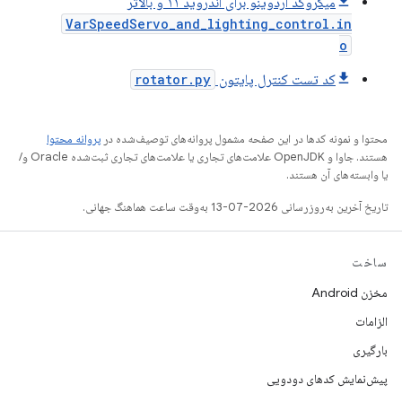
میکروکد آردوینو برای اندروید ۱۱ و بالاتر
VarSpeedServo_and_lighting_control.in
o
کد تست کنترل پایتون
rotator.py
محتوا و نمونه کدها در این صفحه مشمول پروانه‌های توصیف‌شده در
پروانه محتوا
هستند. جاوا و OpenJDK علامت‌های تجاری یا علامت‌های تجاری ثبت‌شده Oracle و/
یا وابسته‌های آن هستند.
تاریخ آخرین به‌روزرسانی 2026-07-13 به‌وقت ساعت هماهنگ جهانی.
ساخت
مخزن Android
الزامات
بارگیری
پیش‌نمایش کدهای دودویی