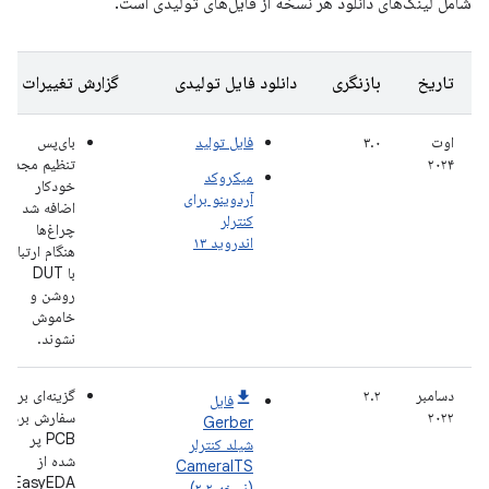
شامل لینک‌های دانلود هر نسخه از فایل‌های تولیدی است.
تاریخ
بازنگری
دانلود فایل تولیدی
گزارش تغییرات
اوت
۳.۰
فایل تولید
بای‌پس
۲۰۲۴
تنظیم مجدد
میکروکد
خودکار
آردوینو برای
اضافه شد تا
کنترلر
چراغ‌ها
اندروید ۱۳
هنگام ارتباط
با DUT
روشن و
خاموش
نشوند.
دسامبر
۲.۲
گزینه‌ای برای
فایل
۲۰۲۲
سفارش برد
Gerber
PCB پر
شیلد کنترلر
شده از
CameraITS
EasyEDA
(نسخه ۲.۲)