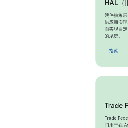
HAL（
硬件抽象层 
供应商实现
而实现自定
的系统。
指南
Trade 
Trade F
门用于在 An