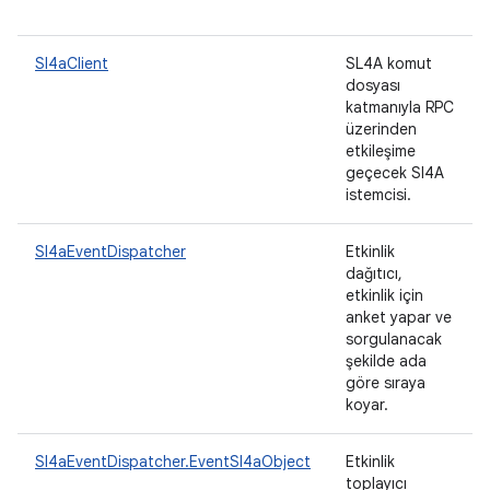
Sl4aClient
SL4A komut
dosyası
katmanıyla RPC
üzerinden
etkileşime
geçecek Sl4A
istemcisi.
Sl4aEventDispatcher
Etkinlik
dağıtıcı,
etkinlik için
anket yapar ve
sorgulanacak
şekilde ada
göre sıraya
koyar.
Sl4aEventDispatcher.EventSl4aObject
Etkinlik
toplayıcı