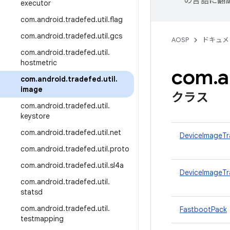
の言語に翻
executor
com
.
android
.
tradefed
.
util
.
flag
com
.
android
.
tradefed
.
util
.
gcs
AOSP
ドキュメ
com
.
android
.
tradefed
.
util
.
hostmetric
com
.
a
com
.
android
.
tradefed
.
util
.
image
クラス
com
.
android
.
tradefed
.
util
.
keystore
com
.
android
.
tradefed
.
util
.
net
DeviceImageTr
com
.
android
.
tradefed
.
util
.
proto
com
.
android
.
tradefed
.
util
.
sl4a
DeviceImageTr
com
.
android
.
tradefed
.
util
.
statsd
com
.
android
.
tradefed
.
util
.
FastbootPack
testmapping