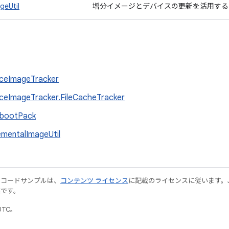
geUtil
増分イメージとデバイスの更新を活用す
ceImageTracker
ceImageTracker.FileCacheTracker
tbootPack
ementalImageUtil
やコードサンプルは、
コンテンツ ライセンス
に記載のライセンスに従います。Java
標です。
UTC。