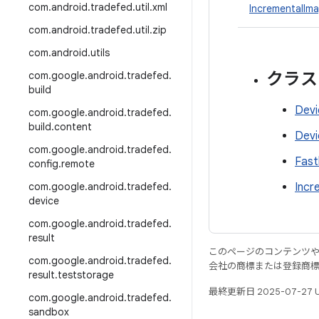
com
.
android
.
tradefed
.
util
.
xml
IncrementalIma
com
.
android
.
tradefed
.
util
.
zip
com
.
android
.
utils
クラス
com
.
google
.
android
.
tradefed
.
build
Devi
com
.
google
.
android
.
tradefed
.
build
.
content
Devi
com
.
google
.
android
.
tradefed
.
Fas
config
.
remote
com
.
google
.
android
.
tradefed
.
Incr
device
com
.
google
.
android
.
tradefed
.
result
このページのコンテンツ
com
.
google
.
android
.
tradefed
.
会社の商標または登録商
result
.
teststorage
最終更新日 2025-07-27 
com
.
google
.
android
.
tradefed
.
sandbox