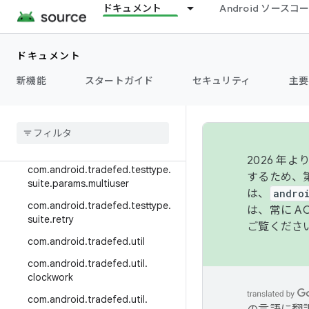
etry
ドキュメント
Android ソース
com.android.tradefed.testtype.r
ust
ドキュメント
com.android.tradefed.testtype.s
uite
新機能
スタートガイド
セキュリティ
主要
com
.
android
.
tradefed
.
testtype
.
suite
.
module
com
.
android
.
tradefed
.
testtype
.
suite
.
params
2026 
com
.
android
.
tradefed
.
testtype
.
するため、第
suite
.
params
.
multiuser
は、
andro
com
.
android
.
tradefed
.
testtype
.
は、常に 
suite
.
retry
ご覧くださ
com
.
android
.
tradefed
.
util
com
.
android
.
tradefed
.
util
.
clockwork
com
.
android
.
tradefed
.
util
.