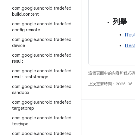
com
.
google
.
android
.
tradefed
.
build
.
content
列舉
com
.
google
.
android
.
tradefed
.
config
.
remote
ITes
com
.
google
.
android
.
tradefed
.
device
ITes
com
.
google
.
android
.
tradefed
.
result
com
.
google
.
android
.
tradefed
.
這個頁面中的內容和程式
result
.
teststorage
上次更新時間：2026-06-
com
.
google
.
android
.
tradefed
.
sandbox
com
.
google
.
android
.
tradefed
.
targetprep
版本
com
.
google
.
android
.
tradefed
.
Android 程式庫
testtype
相關規定
com
.
google
.
android
.
tradefed
.