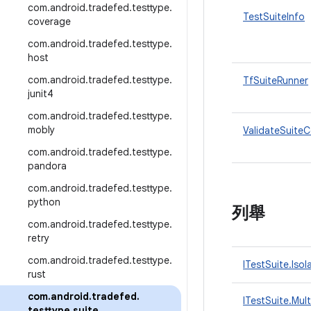
com
.
android
.
tradefed
.
testtype
.
TestSuiteInfo
coverage
com
.
android
.
tradefed
.
testtype
.
host
com
.
android
.
tradefed
.
testtype
.
TfSuiteRunner
junit4
com
.
android
.
tradefed
.
testtype
.
mobly
ValidateSuiteC
com
.
android
.
tradefed
.
testtype
.
pandora
com
.
android
.
tradefed
.
testtype
.
python
列舉
com
.
android
.
tradefed
.
testtype
.
retry
com
.
android
.
tradefed
.
testtype
.
ITestSuite.Is
rust
com
.
android
.
tradefed
.
ITestSuite.Mul
testtype
.
suite