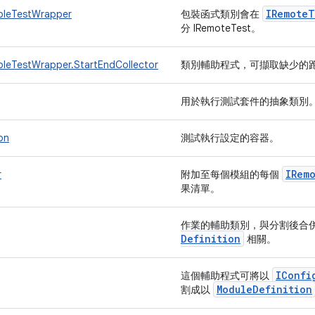
IRemote
T
ableTestWrapper
包裝函式類別會在
分 IRemoteTest。
ableTestWrapper.StartEndCollector
類別輔助程式，可擷取缺少的
用於執行測試套件的抽象類別
on
測試執行設定的容器。
IRem
r
附加至每個模組的每個
果清單。
作業的輔助類別，與分割後合
Definition
相關。
IConfi
這個輔助程式可將以
Module
Definition
割成以