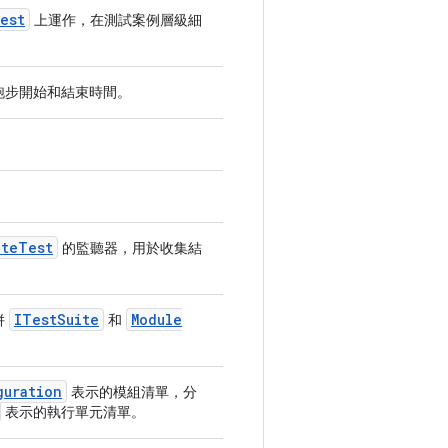
est
上運作，在測試案例層級細
跑步開始和結束時間。
。
ote
Test
的監聽器，用於收集結
ITest
Suite
Module
併
和
guration
表示的模組清單，分
表示的執行單元清單。