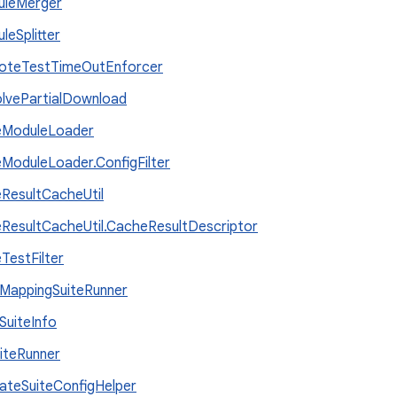
uleMerger
leSplitter
oteTestTimeOutEnforcer
lvePartialDownload
eModuleLoader
eModuleLoader.ConfigFilter
eResultCacheUtil
eResultCacheUtil.CacheResultDescriptor
eTestFilter
MappingSuiteRunner
SuiteInfo
iteRunner
dateSuiteConfigHelper