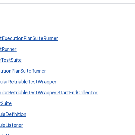
tExecutionPlanSuiteRunner
tRunner
TestSuite
utionPlanSuiteRunner
ularRetriableTestWrapper
ularRetriableTestWrapper.StartEndCollector
tSuite
leDefinition
leListener