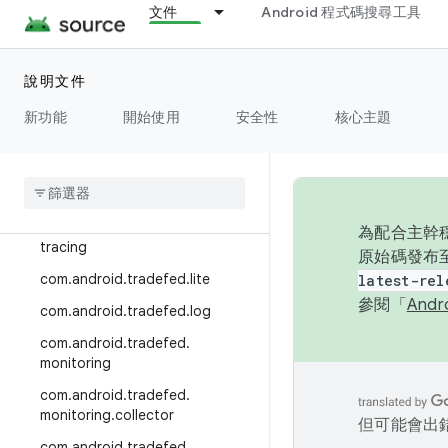
文件
Android 程式碼搜尋工具
com.android.tradefed.invoker.lo
gger
com.android.tradefed.invoker.s
說明文件
andbox
新功能
開始使用
安全性
核心主題
com
.
android
.
tradefed
.
invoker
.
shard
com
.
android
.
tradefed
.
invoker
.
shard
.
token
com
.
android
.
tradefed
.
invoker
.
為配合主幹穩
tracing
原始碼發布至
com
.
android
.
tradefed
.
lite
latest-rel
參閱「
And
com
.
android
.
tradefed
.
log
com
.
android
.
tradefed
.
monitoring
com
.
android
.
tradefed
.
monitoring
.
collector
但可能會出
com
.
android
.
tradefed
.