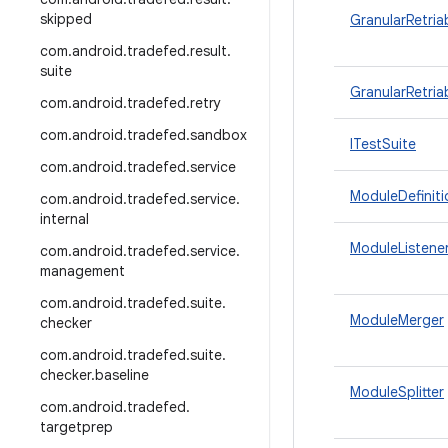
skipped
GranularRetri
com
.
android
.
tradefed
.
result
.
suite
GranularRetri
com
.
android
.
tradefed
.
retry
com
.
android
.
tradefed
.
sandbox
ITestSuite
com
.
android
.
tradefed
.
service
ModuleDefiniti
com
.
android
.
tradefed
.
service
.
internal
ModuleListene
com
.
android
.
tradefed
.
service
.
management
com
.
android
.
tradefed
.
suite
.
ModuleMerger
checker
com
.
android
.
tradefed
.
suite
.
checker
.
baseline
ModuleSplitter
com
.
android
.
tradefed
.
targetprep