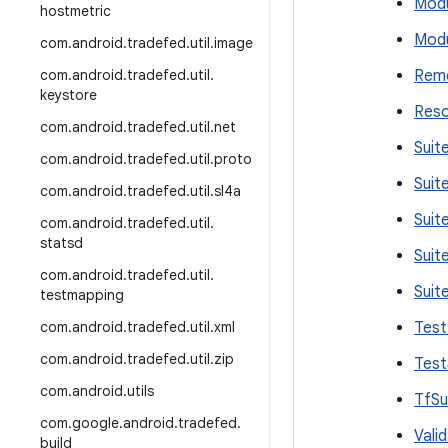
Mod
hostmetric
Modu
com
.
android
.
tradefed
.
util
.
image
com
.
android
.
tradefed
.
util
.
Rem
keystore
Reso
com
.
android
.
tradefed
.
util
.
net
Suit
com
.
android
.
tradefed
.
util
.
proto
Suit
com
.
android
.
tradefed
.
util
.
sl4a
Suit
com
.
android
.
tradefed
.
util
.
statsd
Suit
com
.
android
.
tradefed
.
util
.
Suit
testmapping
com
.
android
.
tradefed
.
util
.
xml
Test
com
.
android
.
tradefed
.
util
.
zip
Test
com
.
android
.
utils
TfSu
com
.
google
.
android
.
tradefed
.
Vali
build