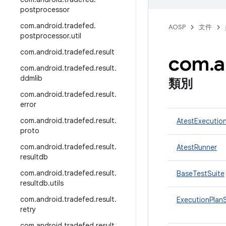
postprocessor
com
.
android
.
tradefed
.
AOSP
文件
postprocessor
.
util
com
.
android
.
tradefed
.
result
com
.
a
com
.
android
.
tradefed
.
result
.
ddmlib
類別
com
.
android
.
tradefed
.
result
.
error
com
.
android
.
tradefed
.
result
.
AtestExecutio
proto
com
.
android
.
tradefed
.
result
.
AtestRunner
resultdb
com
.
android
.
tradefed
.
result
.
BaseTestSuite
resultdb
.
utils
com
.
android
.
tradefed
.
result
.
ExecutionPlan
retry
com
.
android
.
tradefed
.
result
.