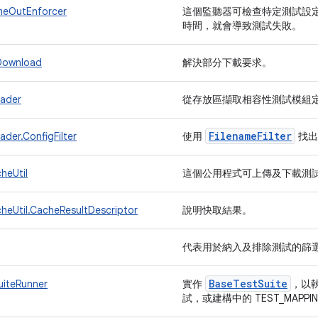
meOutEnforcer
這個監聽器可檢查特定測試設
時間，就會導致測試失敗。
lDownload
解決部分下載要求。
ader
從存放區擷取相容性測試模組
Filename
Filter
der.ConfigFilter
使用
找出
heUtil
這個公用程式可上傳及下載測
heUtil.CacheResultDescriptor
說明快取結果。
代表用於納入及排除測試的篩
Base
Test
Suite
iteRunner
實作
，以執行
試，或建構中的 TEST_MAPPI