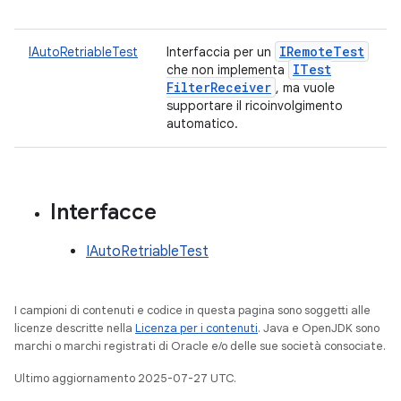
IRemote
Test
IAutoRetriableTest
Interfaccia per un
ITest
che non implementa
Filter
Receiver
, ma vuole
supportare il ricoinvolgimento
automatico.
Interfacce
IAutoRetriableTest
I campioni di contenuti e codice in questa pagina sono soggetti alle
licenze descritte nella
Licenza per i contenuti
. Java e OpenJDK sono
marchi o marchi registrati di Oracle e/o delle sue società consociate.
Ultimo aggiornamento 2025-07-27 UTC.