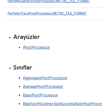
PerfettoGenericPostProcessor.METRIC_FILE_FORMAT
PerfettoTracePostProcessor.METRIC_FILE_FORMAT
Arayüzler
IPostProcessor
Sınıflar
AggregatePostProcessor
AveragePostProcessor
BasePostProcessor
BluetoothConnectionSuccessRatePostProce