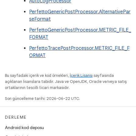
AutoLogProcessor
PerfettoGenericPostProcessor.AlternativePar
seFormat
PerfettoGenericPostProcessor.METRIC_FILE_
FORMAT
PerfettoTracePostProcessor.METRIC_FILE_F
ORMAT
Bu sayfadaki içerik ve kod örnekleri,
İçerik Lisansı
sayfasında
açıklanan lisanslara tabidir. Java ve OpenJDK, Oracle ve/veya satış
ortaklarının tescilli ticari markasıdır.
Son güncelleme tarihi: 2026-06-22 UTC.
DERLEME
Android kod deposu