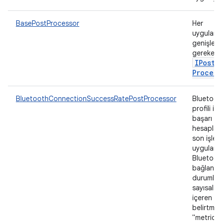
BasePostProcessor
Her
uygulama
genişlet
gereken 
IPost
Process
BluetoothConnectionSuccessRatePostProcessor
Bluetoot
profili içi
başarı or
hesaplay
son işlem
uygulam
Bluetoot
bağlantı
durumları
sayısal d
içeren me
belirtmek
"metric-