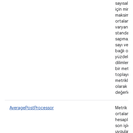
sayısal m
için mini
maksimu
ortalama
varyans,
standart
sapma, t
sayı ve i
bağlı ola
yüzdelik
dilimleri 
bir metri
toplayıcı
metrikler 
olarak
değerlendi
AveragePostProcessor
Metrik lis
ortalamas
hesaplay
son işlem
uygulayı