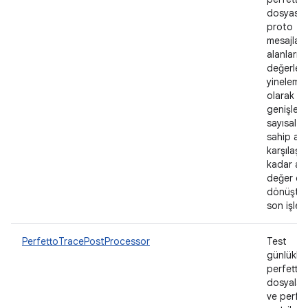
dosyasını
proto
mesajları
alanlarını
değerleri
yinelemel
olarak
genişlete
sayısal d
sahip ala
karşılaşıl
kadar an
değer çif
dönüştür
son işlem
PerfettoTracePostProcessor
Test
günlükle
perfetto 
dosyaları
ve perfet