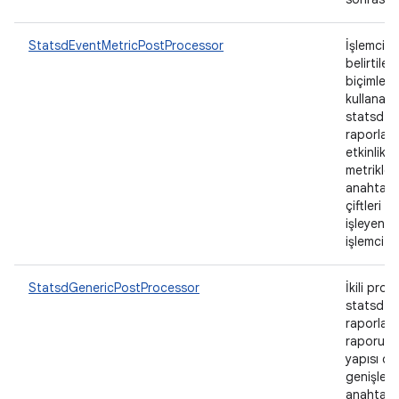
StatsdEventMetricPostProcessor
İşlemcid
belirtilen
biçimlendi
kullanara
statsd
raporları
etkinlik
metrikleri
anahtar/
çiftleri o
işleyen b
işlemci.
StatsdGenericPostProcessor
İkili prot
statsd
raporların
raporu a
yapısı ol
genişlete
anahtar/