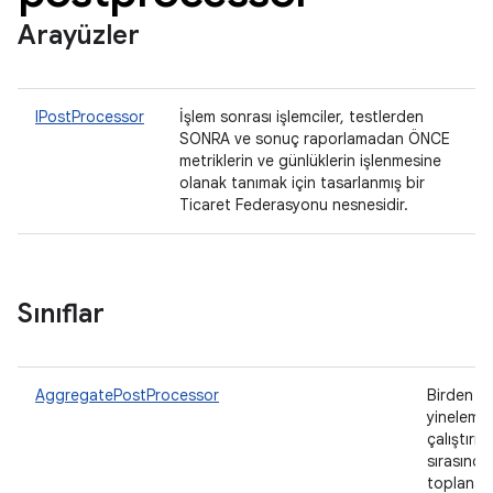
Arayüzler
IPostProcessor
İşlem sonrası işlemciler, testlerden
SONRA ve sonuç raporlamadan ÖNCE
metriklerin ve günlüklerin işlenmesine
olanak tanımak için tasarlanmış bir
Ticaret Federasyonu nesnesidir.
Sınıflar
AggregatePostProcessor
Birden fa
yinelemel
çalıştırma
sırasında
toplanan