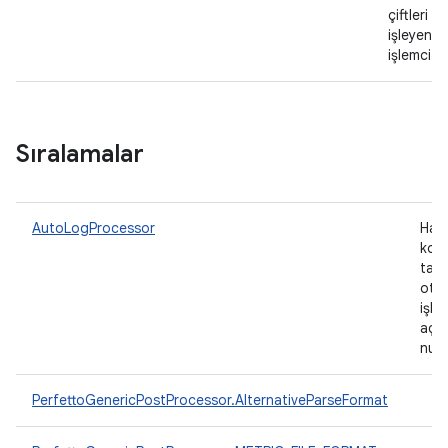
çiftleri h
işleyen b
işlemci.
Sıralamalar
AutoLogProcessor
Hang
koşu
tara
otom
işle
açık
num
PerfettoGenericPostProcessor.AlternativeParseFormat