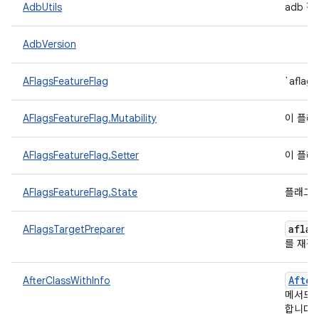
AdbUtils
adb 
AdbVersion
AFlagsFeatureFlag
`afla
AFlagsFeatureFlag.Mutability
이 플래
AFlagsFeatureFlag.Setter
이 플래
AFlagsFeatureFlag.State
플래그의
aflag
AFlagsTargetPreparer
를 재정
After
AfterClassWithInfo
메서드
합니다.