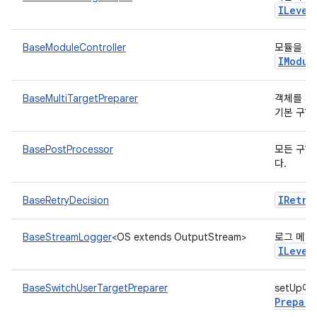
ILevel
BaseModuleController
모듈을 실
IModul
BaseMultiTargetPreparer
객체를 사
기본 구현
BasePostProcessor
모든 구현
다.
IRetry
BaseRetryDecision
BaseStreamLogger
<OS extends OutputStream>
로그 메시
ILevel
BaseSwitchUserTargetPreparer
setUp
Prepare