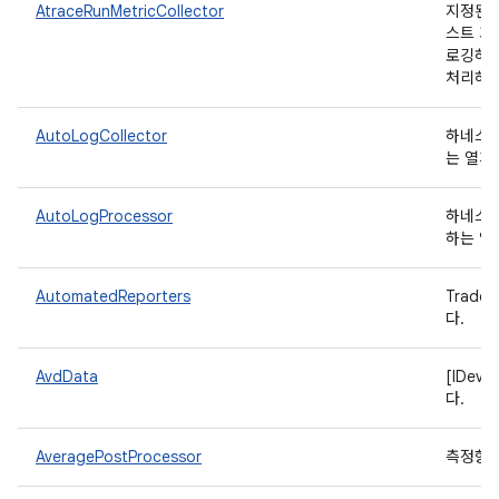
AtraceRunMetricCollector
지정된 
스트 기
로깅하고
처리하고
AutoLogCollector
하네스에
는 열거
AutoLogProcessor
하네스에
하는 열
AutomatedReporters
Trad
다.
AvdData
[IDev
다.
AveragePostProcessor
측정항목