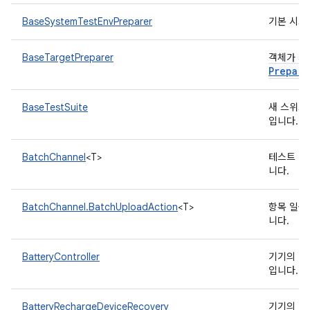
BaseSystemTestEnvPreparer
기본 시스
BaseTargetPreparer
객체가 사
Prepare
BaseTestSuite
새 스위트
입니다.
BatchChannel
<T>
테스트 결
니다.
BatchChannel.BatchUploadAction
<T>
항목 일괄
니다.
BatteryController
기기의 배
입니다.
BatteryRechargeDeviceRecovery
기기의 배