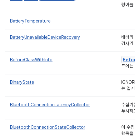
령어를 트
BatteryTemperature
BatteryUnavailableDeviceRecovery
배터리 잔
검사기
Before
BeforeClassWithInfo
T
드에는
BinaryState
IGNORE
는 열거형
BluetoothConnectionLatencyCollector
수집기는 
푸시하고 
BluetoothConnectionStateCollector
이 수집기는 
항목을 수