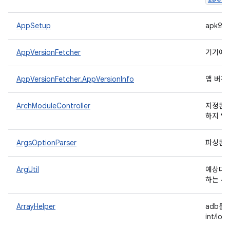
AppSetup
apk와
AppVersionFetcher
기기에서
AppVersionFetcher.AppVersionInfo
앱 버전
ArchModuleController
지정된 
하지 않
ArgsOptionParser
파싱된 
ArgUtil
예상대로
하는 유
ArrayHelper
adb를
int/