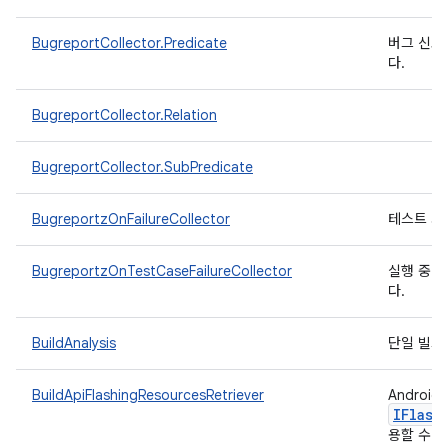
BugreportCollector.Predicate
버그 신고
다.
BugreportCollector.Relation
BugreportCollector.SubPredicate
BugreportzOnFailureCollector
테스트 사례
BugreportzOnTestCaseFailureCollector
실행 중인 
다.
BuildAnalysis
단일 빌드
BuildApiFlashingResourcesRetriever
Androi
IFlash
용할 수 없