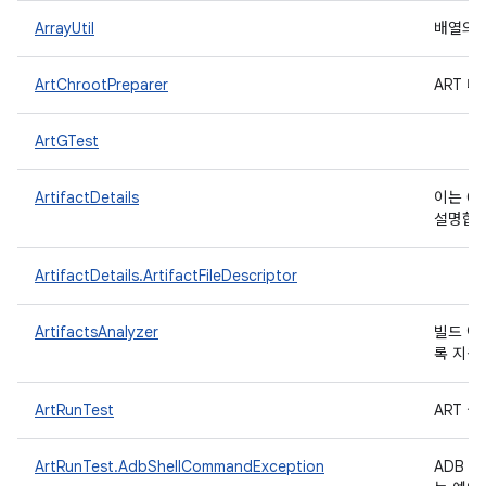
ArrayUtil
배열의 
ArtChrootPreparer
ART 
ArtGTest
ArtifactDetails
이는 C
설명합
ArtifactDetails.ArtifactFileDescriptor
ArtifactsAnalyzer
빌드 아
록 지원
ArtRunTest
ART 
ArtRunTest.AdbShellCommandException
ADB 