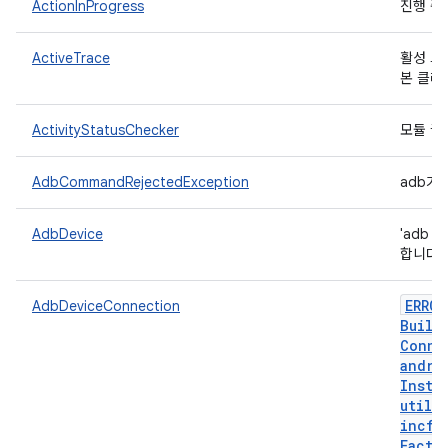
ActionInProgress
진행 중
ActiveTrace
활성 트
본 클래
ActivityStatusChecker
모듈 끝
AdbCommandRejectedException
adb가
AdbDevice
'adb 
합니다.
ERROR
AdbDeviceConnection
Build
Conne
andro
Insta
util
.
incfs
Facto