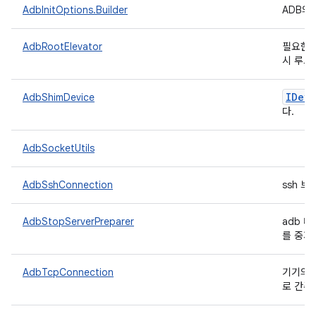
AdbInitOptions.Builder
ADB의
AdbRootElevator
필요한 
시 루트
IDevi
AdbShimDevice
다.
AdbSocketUtils
AdbSshConnection
ssh 브
AdbStopServerPreparer
adb 
를 중지
AdbTcpConnection
기기의 
로 간주