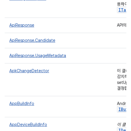
용하여 
ITarg
ApiResponse
API의
ApiResponse.Candidate
ApiResponse.UsageMetadata
ApkChangeDetector
이 클래
감지하
setUp
결정합
AppBuildInfo
Andr
IBuil
AppDeviceBuildInfo
이 클래
IDevi