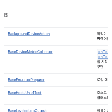
B
BackgroundDeviceAction
작업이 취
명령어를 
onTest
BaseDeviceMetricCollector
onTest
을 시작하
구현
BaseEmulatorPreparer
로컬 에뮬
BaseHostJUnit4Test
호스트 J
클래스입
BaseLeveledLogOutput
이름이나 