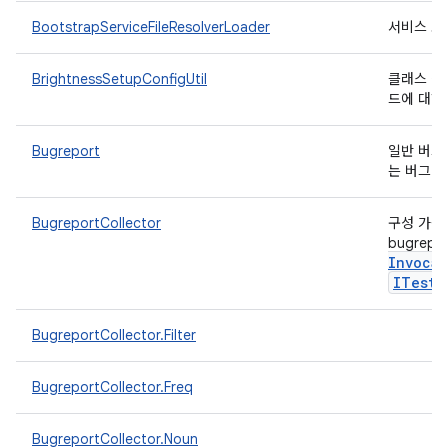
BootstrapServiceFileResolverLoader
서비스 로
BrightnessSetupConfigUtil
클래스 경로
드에 대한
Bugreport
일반 버그 
는 버그 
BugreportCollector
구성 가능한
bugrep
Invocat
ITest
I
BugreportCollector.Filter
BugreportCollector.Freq
BugreportCollector.Noun