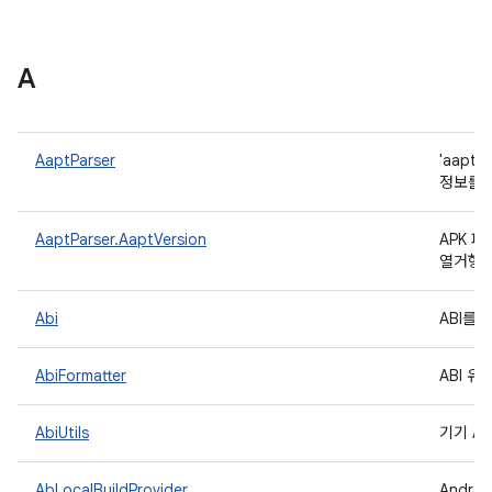
A
AaptParser
'aapt
정보를 
AaptParser.AaptVersion
APK 
열거형
Abi
ABI를
AbiFormatter
ABI 
AbiUtils
기기 A
AbLocalBuildProvider
Andr