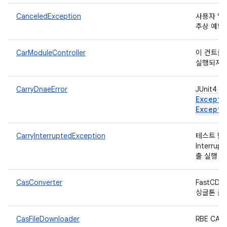
CanceledException
사용자 입
추상 예외
CarModuleController
이 컨트롤
실행되지 
CarryDnaeError
JUnit4
Excepti
Excepti
CarryInterruptedException
테스트 단
Interru
출 실행 
CasConverter
FastC
싱글톤 클
CasFileDownloader
RBE C