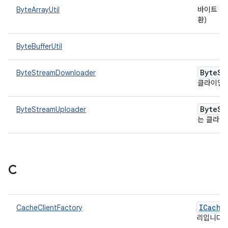
ByteArrayUtil
바이트 배
환)
ByteBufferUtil
Byte
St
ByteStreamDownloader
클라이언
Byte
St
ByteStreamUploader
는 클라
C
ICache
CacheClientFactory
리입니다.