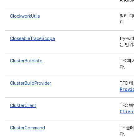
Androi
ClockworkUtils
멀티 디바
티
CloseableTraceScope
try-wit
는 범위가
ClusterBuildInfo
TFC에서
다.
ClusterBuildProvider
TFC 테
Provide
ClusterClient
TFC 백
Client
ClusterCommand
TF 클러
다.