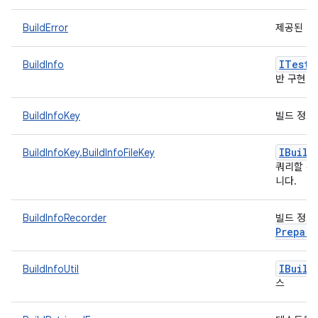
BuildError
제공된 빌
ITest
D
BuildInfo
반 구현
BuildInfoKey
빌드 정보
IBuild
BuildInfoKey.BuildInfoFileKey
쿼리할 수
니다.
BuildInfoRecorder
빌드 정보
Prepare
IBuild
BuildInfoUtil
스