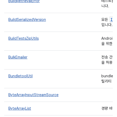
BuildRetrievalError
테스트를 
니다.
IBu
BuildSerializedVersion
모든
입니다.
BuildTestsZipUtils
Androi
을 위한 
BulkEmailer
전송 간격,
을 허용하
BundletoolUtil
bundle
틸리티 
ByteArrayInputStreamSource
ByteArrayList
경량 바이