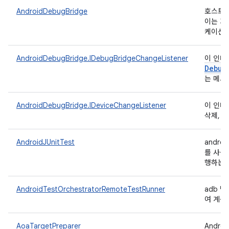
AndroidDebugBridge
호스트 측
이는 기
케이션과
AndroidDebugBridge.IDebugBridgeChangeListener
이 인터
Debug
는 메서
AndroidDebugBridge.IDeviceChangeListener
이 인터
삭제, 
AndroidJUnitTest
androi
를 사용
행하는 
AndroidTestOrchestratorRemoteTestRunner
adb 명
여 계측
AoaTargetPreparer
Andro