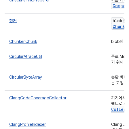
CheckPairingPreparer
기본 기기
Compan
blob
청커
을
Chunk
Chunker.Chunk
blob의 
CircularAtraceUtil
주로 Mon
기 위해 개
CircularByteArray
순환 버퍼
는 고정 
ClangCodeCoverageCollector
기기에서 C
팩트로 로
Collect
ClangProfileIndexer
Clang 