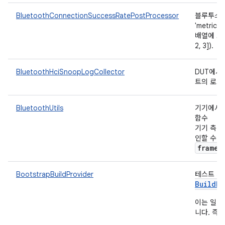
BluetoothConnectionSuccessRatePostProcessor
블루투스 
'metri
배열에 포함된
2, 3]).
BluetoothHciSnoopLogCollector
DUT에서
트의 로그
BluetoothUtils
기기에서 B
함수
기기 측 Bl
인할 수 
framew
BootstrapBuildProvider
테스트 기
Build
Pr
이는 일반
니다. 즉,