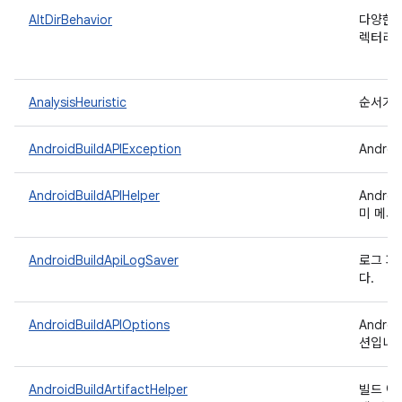
AltDirBehavior
다양한 
렉터리 
AnalysisHeuristic
순서가 
AndroidBuildAPIException
Andro
AndroidBuildAPIHelper
Andr
미 메서
AndroidBuildApiLogSaver
로그 파
다.
AndroidBuildAPIOptions
Andro
션입니다
AndroidBuildArtifactHelper
빌드 아티