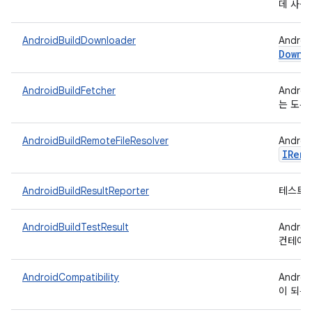
데 사용
AndroidBuildDownloader
Andro
Downl
AndroidBuildFetcher
Andr
는 도우
AndroidBuildRemoteFileResolver
Andr
IRemo
AndroidBuildResultReporter
테스트 결
AndroidBuildTestResult
Andro
컨테이너
AndroidCompatibility
Andro
이 되는