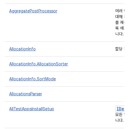
AggregatePostProcessor
여러 반
대해 최솟
를 제공
목 애그
니다.
AllocationInfo
할당 정
AllocationInfo.AllocationSorter
AllocationInfo.SortMode
AllocationsParser
IDevi
AllTestAppsInstallSetup
모든 앱
니다.