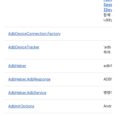
Sessi
IDevi
함께 사
나타냅
AdbDeviceConnection.Factory
AdbDeviceTracker
'adb 
하여 기
AdbHelper
adb에
AdbHelper.AdbResponse
ADB의
AdbHelper.AdbService
명령어가
AdbInitOptions
Andro