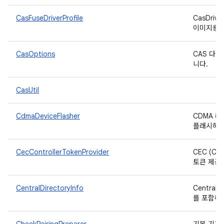
CasFuseDriverProfile
CasDriv
이미지용 IF
CasOptions
CAS 다
니다.
CasUtil
CdmaDeviceFlasher
CDMA 라
플래시하는
CecControllerTokenProvider
CEC (Con
토큰 제공
CentralDirectoryInfo
Central
를 포함하