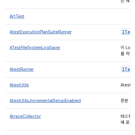
는 예외
ArtTest
ITest
AtestExecutionPlanSuiteRunner
ATestFileSystemLogSaver
이 Log
를 저장
ITest
AtestRunner
AtestUtils
Ates
AtestUtils.IncrementalSetupEnabled
증분 설
AtraceCollector
테스트 
에 로