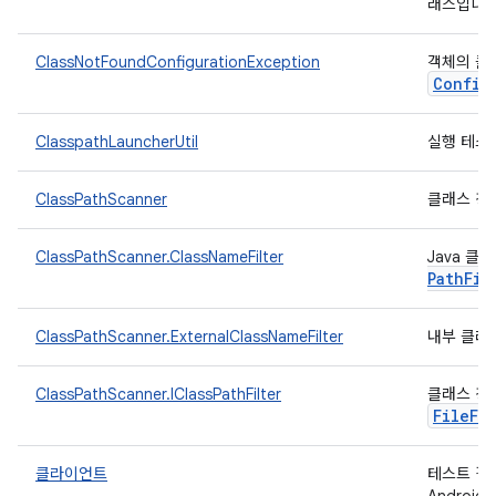
래스입니다
ClassNotFoundConfigurationException
객체의 클
Config
ClasspathLauncherUtil
실행 테스
ClassPathScanner
클래스 경
ClassPathScanner.ClassNameFilter
Java 
Path
Fil
ClassPathScanner.ExternalClassNameFilter
내부 클래
ClassPathScanner.IClassPathFilter
클래스 경
FileFi
클라이언트
테스트 결