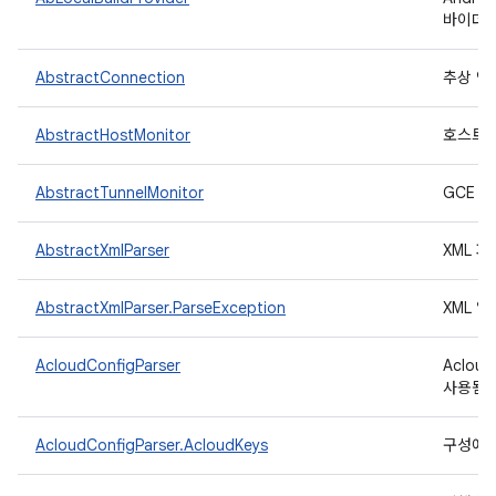
바이더
AbstractConnection
추상 연
AbstractHostMonitor
호스트 
AbstractTunnelMonitor
GCE 
AbstractXmlParser
XML 
AbstractXmlParser.ParseException
XML 
AcloudConfigParser
Aclo
사용됨)
AcloudConfigParser.AcloudKeys
구성에서