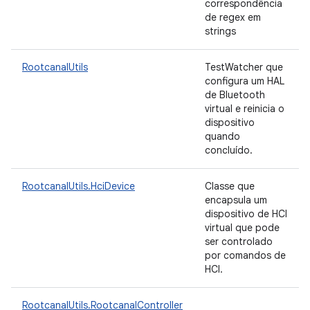
correspondência
de regex em
strings
RootcanalUtils
TestWatcher que
configura um HAL
de Bluetooth
virtual e reinicia o
dispositivo
quando
concluído.
RootcanalUtils.HciDevice
Classe que
encapsula um
dispositivo de HCI
virtual que pode
ser controlado
por comandos de
HCI.
RootcanalUtils.RootcanalController