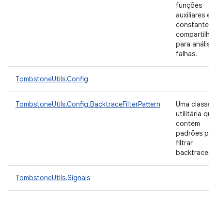
funções
auxiliares e
constantes
compartilha
para análise
falhas.
TombstoneUtils.Config
TombstoneUtils.Config.BacktraceFilterPattern
Uma classe
utilitária que
contém
padrões par
filtrar
backtraces.
TombstoneUtils.Signals