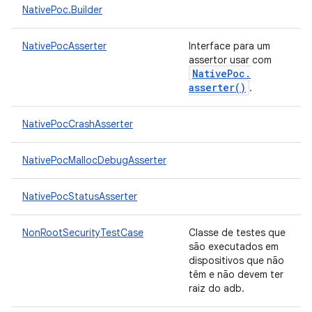
NativePoc.Builder
NativePocAsserter
Interface para um
assertor usar com
Native
Poc
.
asserter(
)
.
NativePocCrashAsserter
NativePocMallocDebugAsserter
NativePocStatusAsserter
NonRootSecurityTestCase
Classe de testes que
são executados em
dispositivos que não
têm e não devem ter
raiz do adb.