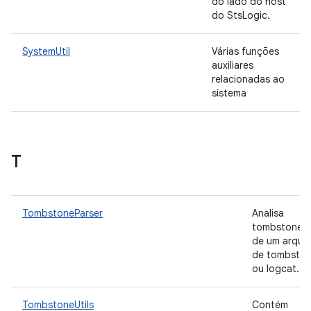
do lado do host
do StsLogic.
SystemUtil
Várias funções
auxiliares
relacionadas ao
sistema
T
TombstoneParser
Analisa
tombstones 
de um arqui
de tombsto
ou logcat.
TombstoneUtils
Contém