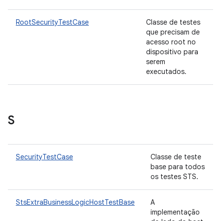
RootSecurityTestCase
Classe de testes
que precisam de
acesso root no
dispositivo para
serem
executados.
S
SecurityTestCase
Classe de teste
base para todos
os testes STS.
StsExtraBusinessLogicHostTestBase
A
implementação