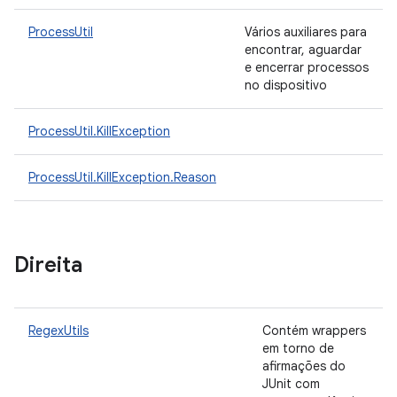
ProcessUtil
Vários auxiliares para
encontrar, aguardar
e encerrar processos
no dispositivo
ProcessUtil.KillException
ProcessUtil.KillException.Reason
Direita
RegexUtils
Contém wrappers
em torno de
afirmações do
JUnit com