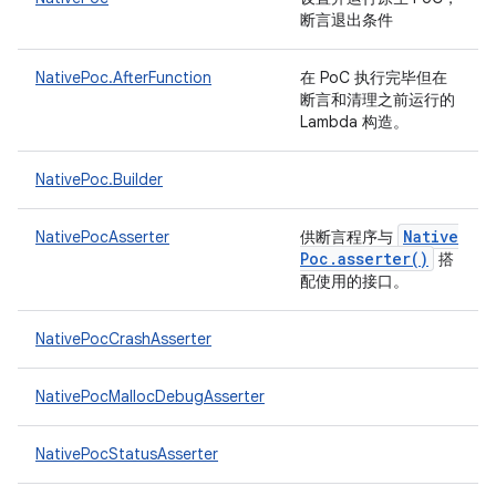
断言退出条件
NativePoc.AfterFunction
在 PoC 执行完毕但在
断言和清理之前运行的
Lambda 构造。
NativePoc.Builder
Native
NativePocAsserter
供断言程序与
Poc
.
asserter(
)
搭
配使用的接口。
NativePocCrashAsserter
NativePocMallocDebugAsserter
NativePocStatusAsserter