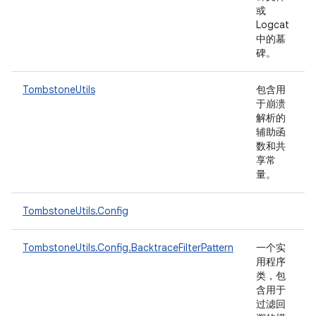
或
Logcat
中的墓
碑。
TombstoneUtils
包含用
于崩溃
解析的
辅助函
数和共
享常
量。
TombstoneUtils.Config
TombstoneUtils.Config.BacktraceFilterPattern
一个实
用程序
类，包
含用于
过滤回