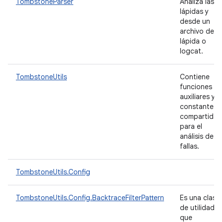
TombstoneParser
Analiza las
lápidas y
desde un
archivo de
lápida o
logcat.
TombstoneUtils
Contiene
funciones
auxiliares y
constantes
compartidas
para el
análisis de
fallas.
TombstoneUtils.Config
TombstoneUtils.Config.BacktraceFilterPattern
Es una clase
de utilidad
que