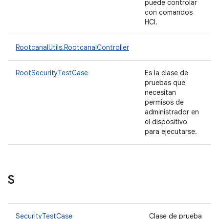
puede controlar
con comandos
HCI.
RootcanalUtils.RootcanalController
RootSecurityTestCase
Es la clase de
pruebas que
necesitan
permisos de
administrador en
el dispositivo
para ejecutarse.
S
SecurityTestCase
Clase de prueba