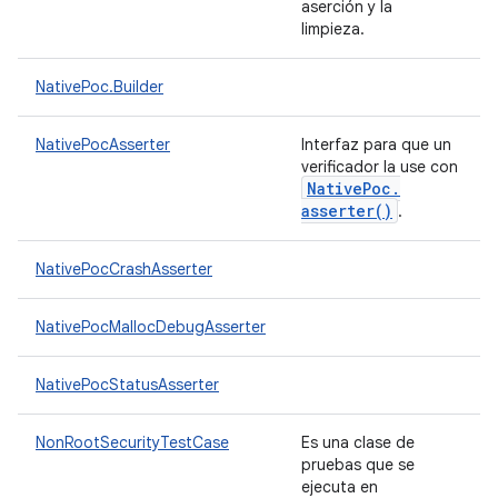
aserción y la
limpieza.
NativePoc.Builder
NativePocAsserter
Interfaz para que un
verificador la use con
Native
Poc
.
asserter(
)
.
NativePocCrashAsserter
NativePocMallocDebugAsserter
NativePocStatusAsserter
NonRootSecurityTestCase
Es una clase de
pruebas que se
ejecuta en