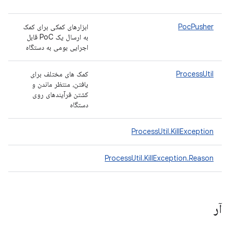
PocPusher
ابزارهای کمکی برای کمک
به ارسال یک PoC قابل
اجرایی بومی به دستگاه
ProcessUtil
کمک های مختلف برای
یافتن، منتظر ماندن و
کشتن فرآیندهای روی
دستگاه
ProcessUtil.KillException
ProcessUtil.KillException.Reason
آر