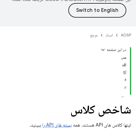
AOSP
اسناد
مرجع
در این صفحه
سی
اف
اچ
م
ن
شاخص کلاس
اینها کلاس های API هستند. همه
بسته های API را
ببینید.