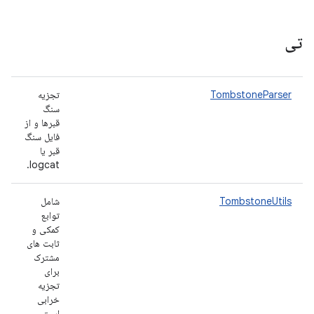
تی
TombstoneParser
تجزیه
سنگ
قبرها و از
فایل سنگ
قبر یا
logcat.
TombstoneUtils
شامل
توابع
کمکی و
ثابت های
مشترک
برای
تجزیه
خرابی
است.