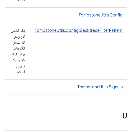
TombstoneUtils.Config
TombstoneUtils.Config.BacktraceFilterPattern
یک کلاس
کاربردی
که شامل
الگوهایی
برای فیلتر
کردن بک
تریس
است.
TombstoneUtils.Signals
U