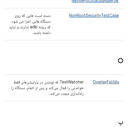
NativePocStatusAsserter
NonRootSecurityTestCase
دسته تست هایی که روی
دستگاه هایی اجرا می شود
که ریشه adb ندارند و نباید
داشته باشند.
O
OverlayFsUtils
TestWatcher که نوشتن در پارتیشن‌های فقط
خواندنی را فعال می‌کند و پس از اتمام، دستگاه را
راه‌اندازی مجدد می‌کند.
پ