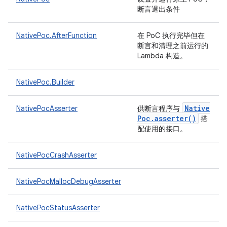
断言退出条件
NativePoc.AfterFunction
在 PoC 执行完毕但在
断言和清理之前运行的
Lambda 构造。
NativePoc.Builder
Native
NativePocAsserter
供断言程序与
Poc
.
asserter(
)
搭
配使用的接口。
NativePocCrashAsserter
NativePocMallocDebugAsserter
NativePocStatusAsserter