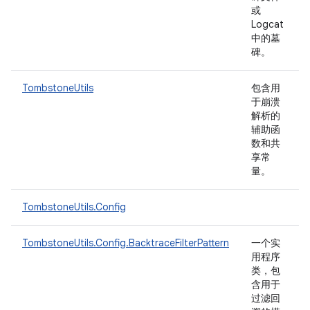
或
Logcat
中的墓
碑。
TombstoneUtils
包含用
于崩溃
解析的
辅助函
数和共
享常
量。
TombstoneUtils.Config
TombstoneUtils.Config.BacktraceFilterPattern
一个实
用程序
类，包
含用于
过滤回