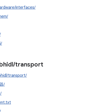
ardware/interfaces/
mem/
/
i/
ibhidl
/
transport
bhidl/transport/
器/
/
ent.txt
/