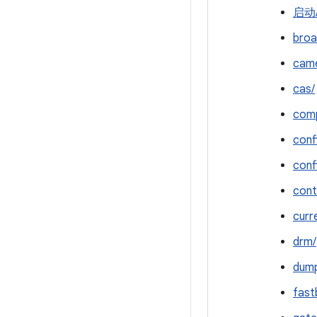
启动
broa
cam
cas/
comp
conf
conf
cont
curr
drm/
dump
fast