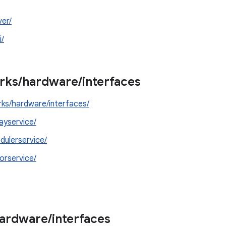
er/
i/
rks
/
hardware
/
interfaces
ks/hardware/interfaces/
layservice/
dulerservice/
orservice/
ardware
/
interfaces