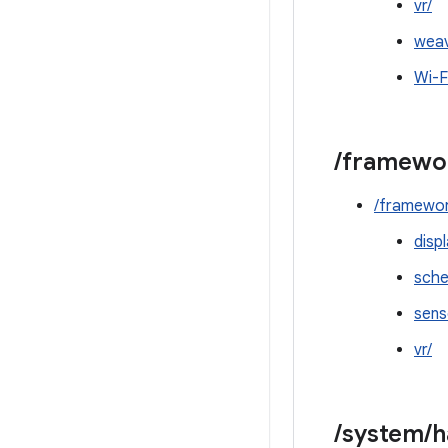
vr/
weav
Wi-F
/
framewo
/framewor
disp
sche
sens
vr/
/
system
/
h