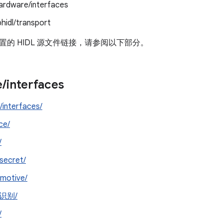
ardware/interfaces
bhidl/transport
的 HIDL 源文件链接，请参阅以下部分。
e
/
interfaces
/interfaces/
ce/
/
secret/
motive/
识别/
/