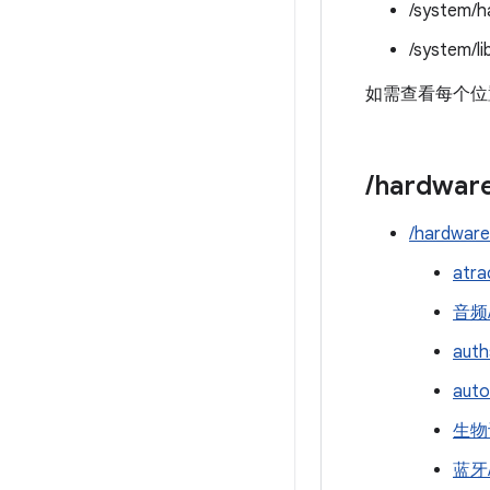
/system/h
/system/li
如需查看每个位置
/
hardwar
/hardware
atra
音频
auth
auto
生物
蓝牙