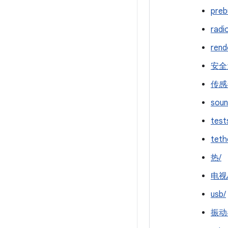
preb
radi
rend
安全
传感
soun
test
teth
热/
电视
usb/
振动