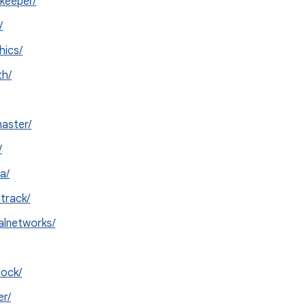
keeper/
/
hics/
th/
aster/
/
a/
track/
alnetworks/
ock/
r/