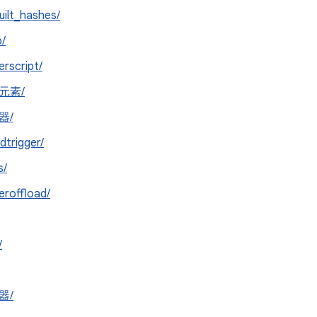
uilt_hashes/
o/
erscript/
元素/
器/
dtrigger/
s/
eroffload/
/
器/