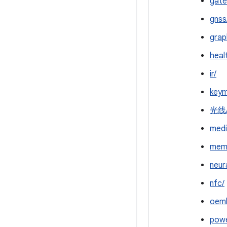
gate
gnss
grap
heal
ir/
keym
光线
medi
mem
neur
nfc/
oeml
powe