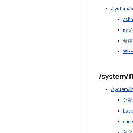
/system/h
ash
net/
暂停
Wi-F
/
system
/
l
/system/li
分配
base
curr
包含