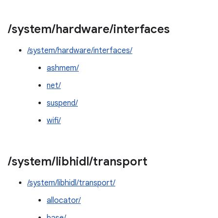
/
system
/
hardware
/
interfaces
/system/hardware/interfaces/
ashmem/
net/
suspend/
wifi/
/
system
/
libhidl
/
transport
/system/libhidl/transport/
allocator/