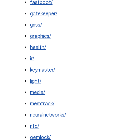
fastboot/
gatekeeper/
gnss/
graphics/
health/
ir/
keymaster/
light/
media/
memtrack/
neuralnetworks/
nfc/
oemlock/