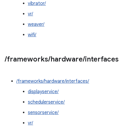
vibrator/
vr/
weaver/
wifi/
/
frameworks
/
hardware
/
interfaces
/frameworks/hardware/interfaces/
displayservice/
schedulerservice/
sensorservice/
vr/