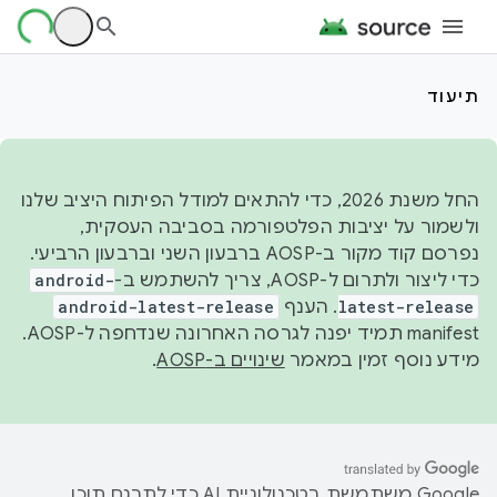
תיעוד
החל משנת 2026, כדי להתאים למודל הפיתוח היציב שלנו
ולשמור על יציבות הפלטפורמה בסביבה העסקית,
נפרסם קוד מקור ב-AOSP ברבעון השני וברבעון הרביעי.
כדי ליצור ולתרום ל-AOSP, צריך להשתמש ב-
android-
latest-release
. הענף
android-latest-release
manifest תמיד יפנה לגרסה האחרונה שנדחפה ל-AOSP.
מידע נוסף זמין במאמר
שינויים ב-AOSP
.
‫Google משתמשת בטכנולוגיית AI כדי לתרגם תוכן