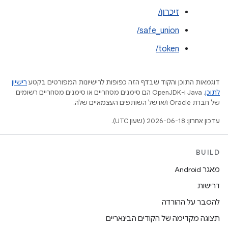
זיכרון/
safe_union/
token/
דוגמאות התוכן והקוד שבדף הזה כפופות לרישיונות המפורטים בקטע
רישיון
לתוכן
.‏ Java ו-OpenJDK הם סימנים מסחריים או סימנים מסחריים רשומים
של חברת Oracle ו/או של השותפים העצמאיים שלה.
עדכון אחרון: 2026-06-18 (שעון UTC).
BUILD
מאגר Android
דרישות
להסבר על ההורדה
תצוגה מקדימה של הקודים הבינאריים