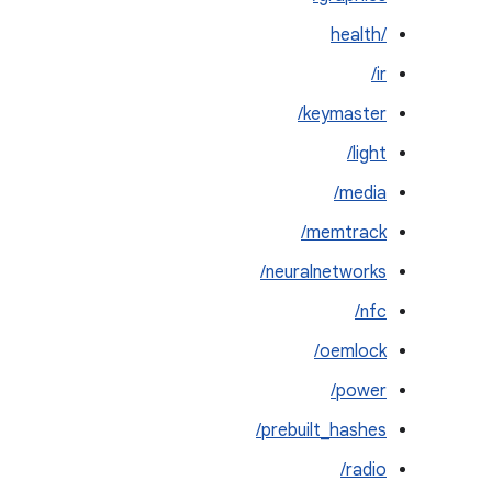
health/‎
ir/
keymaster/
light/
media/
memtrack/
neuralnetworks/
nfc/
oemlock/
power/
prebuilt_hashes/
radio/