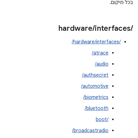
בכל מיקום.
hardware
/
interfaces
/
/hardware/interfaces/
atrace/
audio/
authsecret/
automotive/
biometrics/
bluetooth/
boot/‎
broadcastradio/