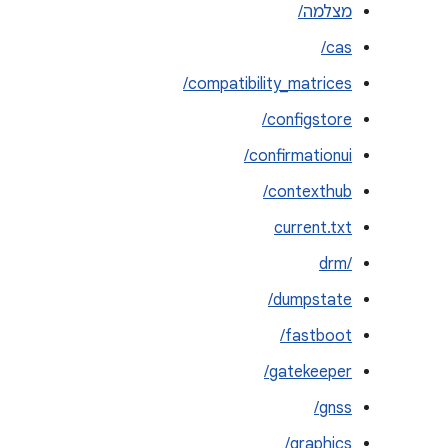
מצלמה/
cas/
compatibility_matrices/
configstore/
confirmationui/
contexthub/
current.txt
drm/‎
dumpstate/
fastboot/
gatekeeper/
gnss/
graphics/