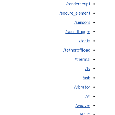
renderscript/
secure_element/
sensors/
soundtrigger/
tests/
tetheroffload/
thermal/
tv/
usb/
vibrator/
vr/
weaver/