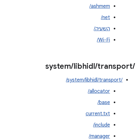
ashmem/
net/
השעיה/
Wi-Fi/
system
/
libhidl
/
transport
/
/system/libhidl/transport/
allocator/
base/
current.txt
include/
manager/