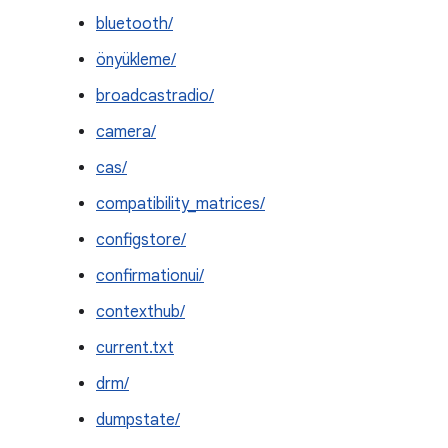
bluetooth/
önyükleme/
broadcastradio/
camera/
cas/
compatibility_matrices/
configstore/
confirmationui/
contexthub/
current.txt
drm/
dumpstate/