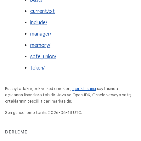
base/
current.txt
include/
manager/
memory/
safe_union/
token/
Bu sayfadaki içerik ve kod örnekleri,
İçerik Lisansı
sayfasında
açıklanan lisanslara tabidir. Java ve OpenJDK, Oracle ve/veya satış
ortaklarının tescilli ticari markasıdır.
Son güncelleme tarihi: 2026-06-18 UTC.
DERLEME