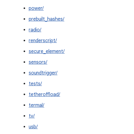
power/
prebuilt_hashes/
radio/
renderscript/
secure_element/
sensors/
soundtrigger/
tests/
tetheroffload/
termal/
tv/
usb/