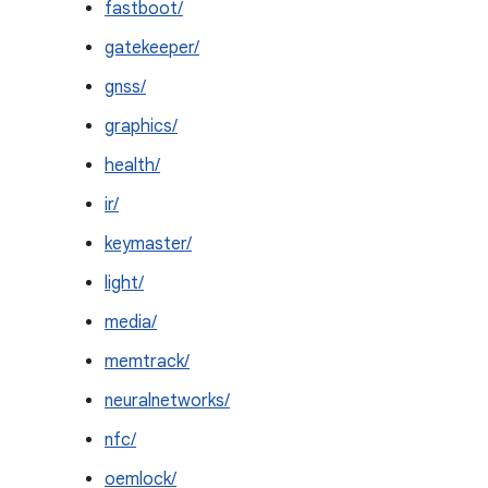
fastboot/
gatekeeper/
gnss/
graphics/
health/
ir/
keymaster/
light/
media/
memtrack/
neuralnetworks/
nfc/
oemlock/