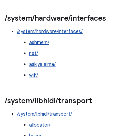
/
system
/
hardware
/
interfaces
/system/hardware/interfaces/
ashmem/
net/
askıya alma/
wifi/
/
system
/
libhidl
/
transport
/system/libhidl/transport/
allocator/