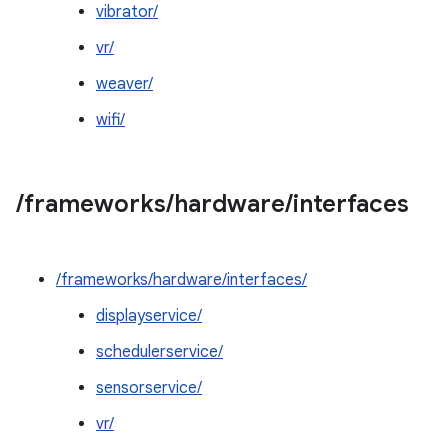
vibrator/
vr/
weaver/
wifi/
/
frameworks
/
hardware
/
interfaces
/frameworks/hardware/interfaces/
displayservice/
schedulerservice/
sensorservice/
vr/