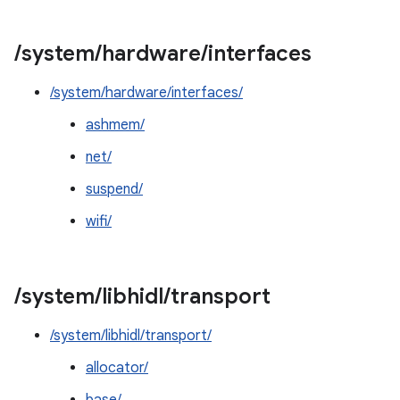
/
system
/
hardware
/
interfaces
/system/hardware/interfaces/
ashmem/
net/
suspend/
wifi/
/
system
/
libhidl
/
transport
/system/libhidl/transport/
allocator/