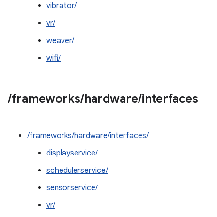
vibrator/
vr/
weaver/
wifi/
/
frameworks
/
hardware
/
interfaces
/frameworks/hardware/interfaces/
displayservice/
schedulerservice/
sensorservice/
vr/