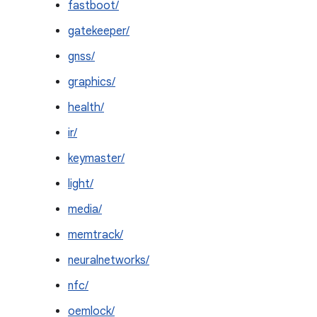
fastboot/
gatekeeper/
gnss/
graphics/
health/
ir/
keymaster/
light/
media/
memtrack/
neuralnetworks/
nfc/
oemlock/