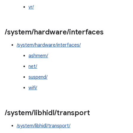
vr/
/
system
/
hardware
/
interfaces
/system/hardware/interfaces/
ashmem/
net/
suspend/
wifi/
/
system
/
libhidl
/
transport
/system/libhidl/transport/