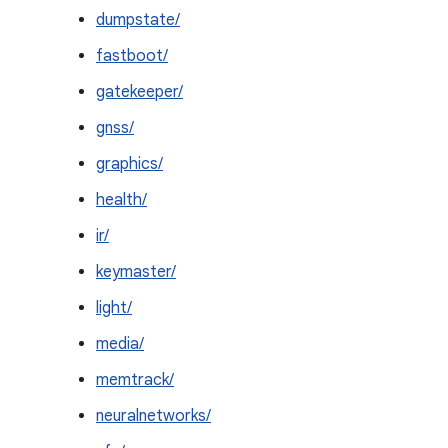
dumpstate/
fastboot/
gatekeeper/
gnss/
graphics/
health/
ir/
keymaster/
light/
media/
memtrack/
neuralnetworks/