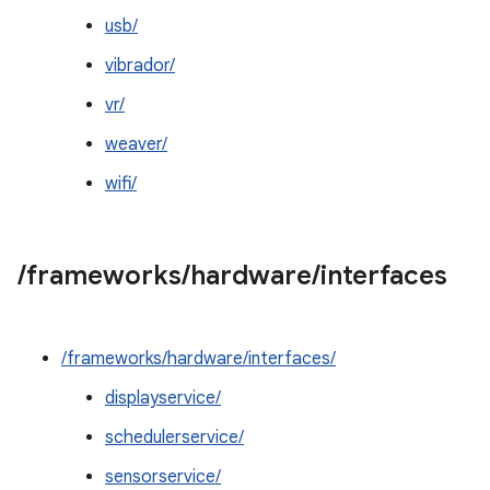
usb/
vibrador/
vr/
weaver/
wifi/
/
frameworks
/
hardware
/
interfaces
/frameworks/hardware/interfaces/
displayservice/
schedulerservice/
sensorservice/