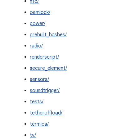
nfc/
oemlock/
power/
prebuilt_hashes/
radio/
renderscript/
secure_element/
sensors/
soundtrigger/
tests/
tetheroffload/
térmica/
tv/