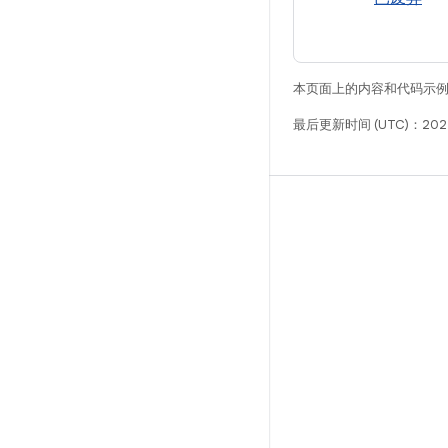
本页面上的内容和代码示
最后更新时间 (UTC)：202
构建
Android 代码库
要求
下载
预览二进制文件
出厂映像
驱动程序二进制文件
GitHub