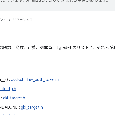
訳しています。AI 翻訳には誤りが含まれる場合があります。
ント
リファレンス
の関数、変数、定義、列挙型、typedef のリストと、それら
e__() :
audio.h
,
hw_auth_token.h
uildcfg.h
 :
gki_target.h
NDALONE :
gki_target.h