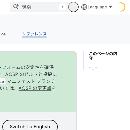
/
ive
リファレンス
このページの内
容
ットフォームの安定性を確保
- _ -
す。AOSP のビルドと投稿に
se
マニフェスト ブランチ
ついては、
AOSP の変更点
を