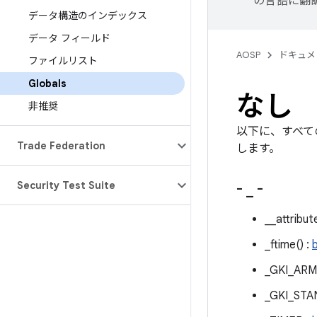
の言語に翻
データ構造のインデックス
データ フィールド
AOSP
ドキュメ
ファイルリスト
Globals
なし
非推奨
以下に、すべて
Trade Federation
します。
Security Test Suite
-
_
-
__attribut
_ftime() :
b
_GKI_ARM
_GKI_STA