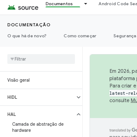
Documentos
Android Code Se
DOCUMENTAÇÃO
O que há de novo?
Como começar
Segurança
Em 2026, pa
plataforma 
Visão geral
Para criar 
latest-rel
HIDL
consulte
Mu
HAL
Camada de abstração de
hardware