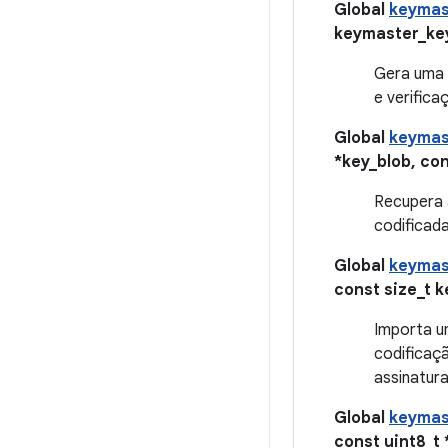
Global
keymas
keymaster_keyp
Gera uma 
e verifica
Global
keymas
*key_blob, con
Recupera 
codificad
Global
keymas
const size_t k
Importa u
codificaç
assinatura
Global
keymas
const uint8_t 