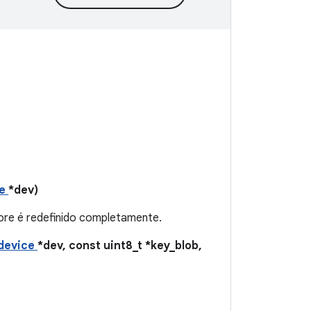
ce
*dev)
ore é redefinido completamente.
device
*dev, const uint8_t *key_blob,