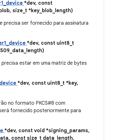
r1_device
*dev, const
lob, size_t *key_blob_length)
 precisa ser fornecido para assinatura
er1_device
*dev, const uint8_t
*x509_data_length)
a precisa estar em uma matriz de bytes
_device
*dev, const uint8_t *key,
tarão no formato PKCS#8 com
será fornecido posteriormente para
ce
*dev, const void *signing_params,
data, const size_t data_length,