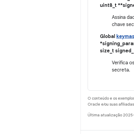
uint8_t **sign
Assina da
chave sec
Global
keymas
*signing_param
size_t signed_
Verifica 
secreta.
O conteúdo e os exemplos 
Oracle e/ou suas afiliadas
Última atualização 2025