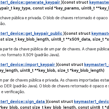
ter1_device::generate_keypair
)(const struct
keymaste
air_t key_type, const void *key_params, uint8_t **key_b
chave pública e privada. O blob de chaves retornado é opaco e
ção.
ter1_device::get_keypair_public
)(const struct
keymast
st size_t key_blob_length, uint8_t **x509_data, size_t 
a parte da chave pública de um par de chaves. A chave públic
a no formato X.509 (padrão Java).
ter1_device::import_keypair
)(const struct
keymaster1
ey_length, uint8_t **key_blob, size_t *key_blob_length)
m par de chaves pública e privada. As chaves importadas es
ão DER (padrão Java). O blob de chaves retornado é opaco e 
 e verificação.
ter1_device::sign_data
)(const struct
keymaster1_devi
*key_blob, const size_t key_blob_length, const uint8_t *