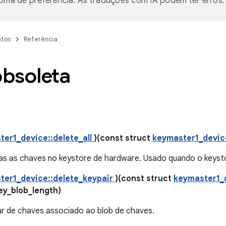
ioma de preferência. As traduções com IA podem ter erros.
tos
Referência
obsoleta
ter1_device::delete_all
)(const struct
keymaster1_devi
das as chaves no keystore de hardware. Usado quando o keyst
ter1_device::delete_keypair
)(const struct
keymaster1_
ey_blob_length)
par de chaves associado ao blob de chaves.