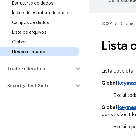
para seu id
Estruturas de dados
Índice de estrutura de dados
Campos de dados
AOSP
Documen
Lista de arquivos
Lista 
Globais
Descontinuado
Trade Federation
Lista obsoleta
Global
keymas
Security Test Suite
Exclui to
Global
keymas
const size_t k
Exclui o 