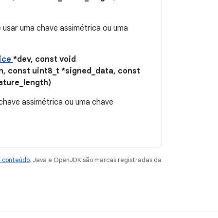
e usar uma chave assimétrica ou uma
ice
*dev, const void
h, const uint8_t *signed_data, const
nature_length)
 chave assimétrica ou uma chave
e conteúdo
. Java e OpenJDK são marcas registradas da