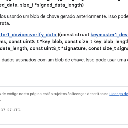
ed_data, size_t *signed_data_length)
dos usando um blob de chave gerado anteriormente. Isso pod
reta.
ter1_device::verify_data
)(const struct
keymaster1_dev
s, const uint8_t *key_blob, const size_t key_blob_lengt
data_length, const uint8_t *signature, const size_t sig
os dados assinados com um blob de chave. Isso pode usar uma
de código nesta página estão sujeitos às licenças descritas na
Licença d
.
-07-27 UTC.