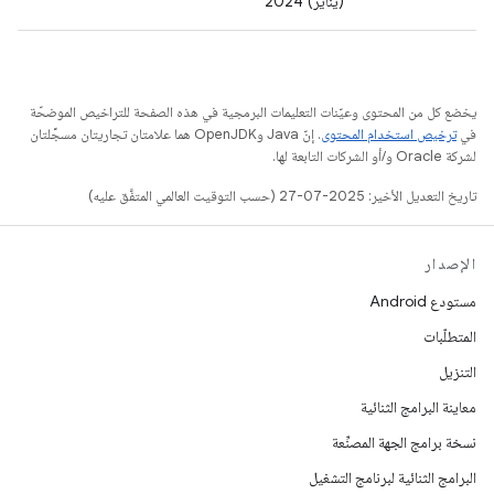
(يناير) 2024
يخضع كل من المحتوى وعيّنات التعليمات البرمجية في هذه الصفحة للتراخيص الموضحّة
في
ترخيص استخدام المحتوى
. إنّ Java وOpenJDK هما علامتان تجاريتان مسجَّلتان
لشركة Oracle و/أو الشركات التابعة لها.
تاريخ التعديل الأخير: 2025-07-27 (حسب التوقيت العالمي المتفَّق عليه)
الإصدار
مستودع Android
المتطلّبات
التنزيل
معاينة البرامج الثنائية
نسخة برامج الجهة المصنِّعة
البرامج الثنائية لبرنامج التشغيل