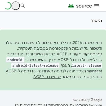
תיעוד
החל משנת 2026, כדי להתאים למודל הפיתוח היציב שלנו
ולשמור על יציבות הפלטפורמה בסביבה העסקית,
נפרסם קוד מקור ב-AOSP ברבעון השני וברבעון הרביעי.
כדי ליצור ולתרום ל-AOSP, צריך להשתמש ב-
android-
latest-release
. הענף
android-latest-release
manifest תמיד יפנה לגרסה האחרונה שנדחפה ל-AOSP.
מידע נוסף זמין במאמר
שינויים ב-AOSP
.
‫Google משתמשת בטכנולוגיית AI כדי לתרגם תוכן