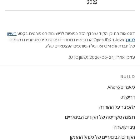
2022
דוגמאות התוכן והקוד שבדף הזה כפופות לרישיונות המפורטים בקטע
רישיון
לתוכן
.‏ Java ו-OpenJDK הם סימנים מסחריים או סימנים מסחריים רשומים
של חברת Oracle ו/או של השותפים העצמאיים שלה.
עדכון אחרון: 2026-06-24 (שעון UTC).
BUILD
מאגר Android
דרישות
להסבר על ההורדה
תצוגה מקדימה של הקודים הבינאריים
גיבוי קושחה
הקודים הבינאריים של מנהל ההתקן