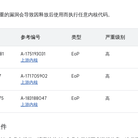
重的漏洞会导致因释放后使用而执行任意内核代码。
参考编号
类型
严重级别
81
A-175193031
EoP
高
上游内核
7
A-171705902
EoP
高
上游内核
75
A-183188047
EoP
高
上游内核
组件