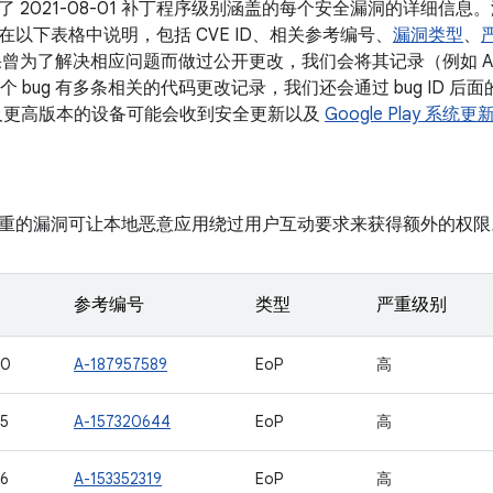
了 2021-08-01 补丁程序级别涵盖的每个安全漏洞的详细信
在以下表格中说明，包括 CVE ID、相关参考编号、
漏洞类型
、
果曾为了解决相应问题而做过公开更改，我们会将其记录（例如 A
如果某个 bug 有多条相关的代码更改记录，我们还会通过 bug ID
d 10 及更高版本的设备可能会收到安全更新以及
Google Play 系统更
重的漏洞可让本地恶意应用绕过用户互动要求来获得额外的权限
参考编号
类型
严重级别
40
A-187957589
EoP
高
5
A-157320644
EoP
高
6
A-153352319
EoP
高