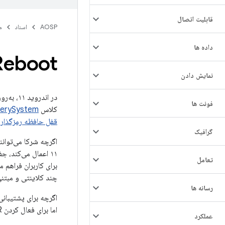
قابلیت اتصال
AOSP
اسناد
م
داده ها
Reboot
نمایش دادن
در اندروید ۱۱، به‌روزرسانی‌های OTA را می‌توان با استفاده از مکانیسم‌های
فونت ها
کلاس
erySystem
قفل حافظه رمزگذاری‌شد
گرافیک
تعامل
برای کاربران فراهم م
چند کلاینتی و مبتنی بر سرور اندروید ۱۲ در کنار هم، 
رسانه ها
اگرچه برای پشتیبانی از RoR در اندروید ۱۱، باید مجوز دستگاه را
اما برای فعال کردن RoR مبتنی بر سرور در اندروید ۱۲ و بالاتر نیازی به انجام این کار ندارید، زیرا آنها از HAL استفاده نمی‌کنند.
عملکرد