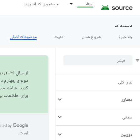
اسناد
جستجوی کد اندروید
مستندات
چه خبر؟
شروع شدن
امنیت
موضوعات اصلی
از 
دوم و چهارم در AOSP منتشر خواهیم کرد. برای ساخت و مشارکت در 
نمای کلی
کنید. شاخه ما
برای اطلاعات ب
معماری
سمعی
است.
دوربین