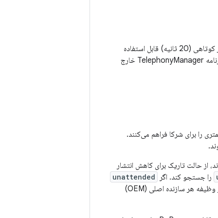
پس از راه اندازی مجدد با RoR و فقط برای مدت زمان بسیار کوتاهی (20 ثانیه) قابل استفاده
جزئیات سیم کارت مطابقت داشته باشد. پین ذخیره شده سیم کارت هرگز از برنامه TelephonyManager خارج
ع RoR مبتنی بر چند کلاینت و سرور، هنگام ارسال به‌روزرسانی‌های OTA، بار کمتری را برای شرکا فراهم می‌کنند.
ند.
ر کاربران نمی‌شوند، از حالت تاریک برای کاهش انتشار
را جستجو کند. اگر
unattended
باشد، دستگاه را در حالت تاریک قرار دهید. توجه داشته باشید که کاهش انتشار صدا و نور وظیفه هر سازنده اصلی (OEM)