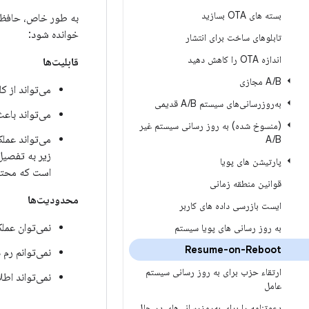
بسته های OTA بسازید
به طور خاص، حافظه 
خوانده شود:
تابلوهای ساخت برای انتشار
اندازه OTA را کاهش دهید
قابلیت‌ها
B مجازی
/
A
می‌تواند از ک
به‌روزرسانی‌های سیستم A
B قدیمی
/
می‌تواند باعث شود
(منسوخ شده) به روز رسانی سیستم غیر
می‌تواند عملک
A
/
B
زیر به تفصی
پارتیشن های پویا
است که محتویات RAM را از ب
قوانین منطقه زمانی
محدودیت‌ها
ایست بازرسی داده های کاربر
نمی‌توان عملکرد سخ
به روز رسانی های پویا سیستم
Resume-on-Reboot
نمی‌توانم رم 
ارتقاء حزب برای به روز رسانی سیستم
نمی‌تواند اطل
عامل
دعوتنامه را برای به‌روزرسانی‌های در حال