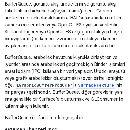
BufferQueue, görüntü akışı üreticilerini ve görüntü akışı
tüketicilerini birbirine bağlayan mantığı içerir. Görüntü
üreticilere örnek olarak kamera HAL'si tarafından üretilen
kamera önizlemeleri veya OpenGL ES oyunları verilebilir.
SurfaceFlinger veya OpenGL ES akışı görüntüleyen başka
bir uygulama (ör. kamera vizörünü görüntüleyen kamera
uygulaması) görüntü tüketicilere örnek olarak verilebilir.
BufferQueue, arabellek havuzunu kuyrukla birleştiren ve
işlemler arasında arabellekleri geçirmek için Binder işlemleri
arası iletişim (IPC) kullanan bir veri yapısıdır. Üretici arayüzü
veya grafik arabellekler oluşturmak isteyen birine ilettiğiniz
öğe,
IGraphicBufferProducer
(
SurfaceTexture
'nin
bir parçası) şeklindedir. BufferQueue, diğer görevlerin yanı
sıra genellikle bir Surface'e oluşturmak ve GLConsumer ile
kullanmak için kullanılır.
BufferQueue üç farklı modda çalışabilir:
eşzamanlı benzeri mod