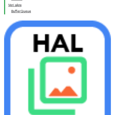
Veri akışı
BufferQueue