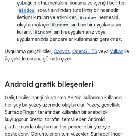
çubuğu metni, menülerin konumu ve içeriği) belirten
Window
soyut sınıfından türetilmiş bir nesnedir.
İletişim kutuları ve etkinlikler,
Window
nesnesini
oluşturmak için
Window
sınıfının bir uygulamasını
kullanır.
Window
sınıfını uygulamanız veya
uygulamanızda pencereler kullanmanız gerekmez.
Uygulama geliştiriciler,
Canvas
,
OpenGL ES
veya
Vulkan
ile
üç şekilde ekrana görüntü çizer.
Android grafik bileşenleri
Geliştiriciler hangi oluşturma API'sini kullanırsa kullansın,
her şey bir yüzey üzerinde oluşturulur. Yüzey, genellikle
SurfaceFlinger tarafından kullanılan bir arabellek
kuyruğunun üretici tarafını temsil eder. Android
platformunda oluşturulan her pencere bir yüzeyle
desteklenir. Görüntülenen tüm yüzeyler, SurfaceFlinger