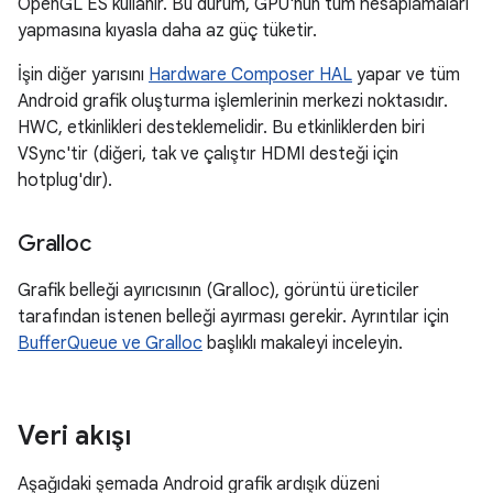
OpenGL ES kullanır. Bu durum, GPU'nun tüm hesaplamaları
yapmasına kıyasla daha az güç tüketir.
İşin diğer yarısını
Hardware Composer HAL
yapar ve tüm
Android grafik oluşturma işlemlerinin merkezi noktasıdır.
HWC, etkinlikleri desteklemelidir. Bu etkinliklerden biri
VSync'tir (diğeri, tak ve çalıştır HDMI desteği için
hotplug'dır).
Gralloc
Grafik belleği ayırıcısının (Gralloc), görüntü üreticiler
tarafından istenen belleği ayırması gerekir. Ayrıntılar için
BufferQueue ve Gralloc
başlıklı makaleyi inceleyin.
Veri akışı
Aşağıdaki şemada Android grafik ardışık düzeni