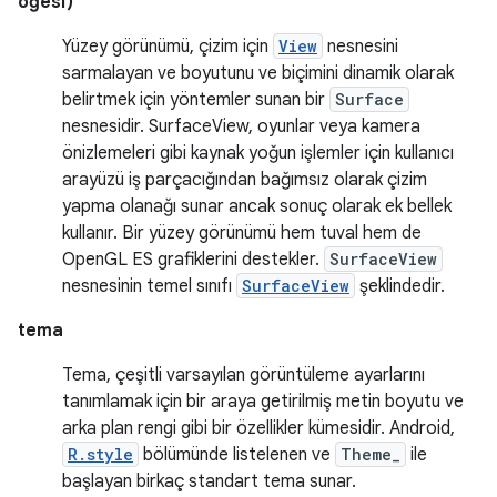
öğesi)
Yüzey görünümü, çizim için
View
nesnesini
sarmalayan ve boyutunu ve biçimini dinamik olarak
belirtmek için yöntemler sunan bir
Surface
nesnesidir. SurfaceView, oyunlar veya kamera
önizlemeleri gibi kaynak yoğun işlemler için kullanıcı
arayüzü iş parçacığından bağımsız olarak çizim
yapma olanağı sunar ancak sonuç olarak ek bellek
kullanır. Bir yüzey görünümü hem tuval hem de
OpenGL ES grafiklerini destekler.
SurfaceView
nesnesinin temel sınıfı
SurfaceView
şeklindedir.
tema
Tema, çeşitli varsayılan görüntüleme ayarlarını
tanımlamak için bir araya getirilmiş metin boyutu ve
arka plan rengi gibi bir özellikler kümesidir. Android,
R.style
bölümünde listelenen ve
Theme_
ile
başlayan birkaç standart tema sunar.