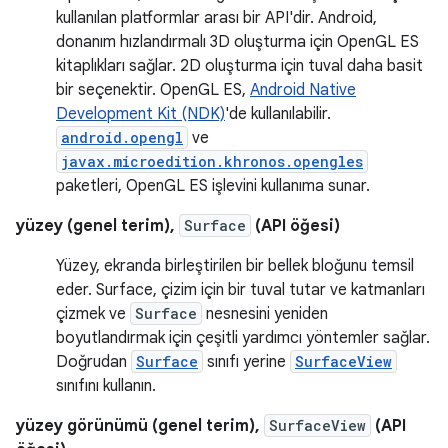
kullanılan platformlar arası bir API'dir. Android,
donanım hızlandırmalı 3D oluşturma için OpenGL ES
kitaplıkları sağlar. 2D oluşturma için tuval daha basit
bir seçenektir. OpenGL ES,
Android Native
Development Kit (NDK)
'de kullanılabilir.
android.opengl
ve
javax.microedition.khronos.opengles
paketleri, OpenGL ES işlevini kullanıma sunar.
yüzey (genel terim),
Surface
(API öğesi)
Yüzey, ekranda birleştirilen bir bellek bloğunu temsil
eder. Surface, çizim için bir tuval tutar ve katmanları
çizmek ve
Surface
nesnesini yeniden
boyutlandırmak için çeşitli yardımcı yöntemler sağlar.
Doğrudan
Surface
sınıfı yerine
SurfaceView
sınıfını kullanın.
yüzey görünümü (genel terim),
SurfaceView
(API