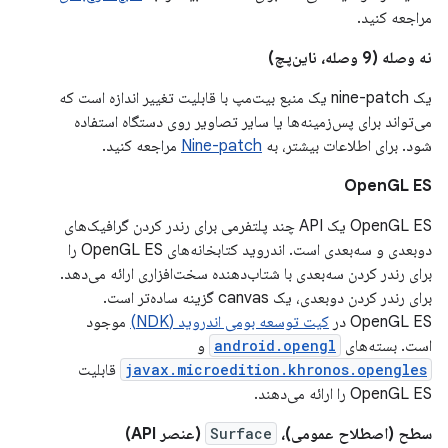
مراجعه کنید.
نه وصله (9 وصله، ناین‌پچ)
یک nine-patch یک منبع بیت‌مپ با قابلیت تغییر اندازه است که
می‌تواند برای پس‌زمینه‌ها یا سایر تصاویر روی دستگاه استفاده
شود. برای اطلاعات بیشتر، به
Nine-patch
مراجعه کنید.
OpenGL ES
OpenGL ES یک API چند پلتفرمی برای رندر کردن گرافیک‌های
دوبعدی و سه‌بعدی است. اندروید کتابخانه‌های OpenGL ES را
برای رندر کردن سه‌بعدی با شتاب‌دهنده سخت‌افزاری ارائه می‌دهد.
برای رندر کردن دوبعدی، یک canvas گزینه ساده‌تر است.
OpenGL ES در
کیت توسعه بومی اندروید (NDK)
موجود
است. بسته‌های
android.opengl
و
javax.microedition.khronos.opengles
قابلیت
OpenGL ES را ارائه می‌دهند.
سطح (اصطلاح عمومی)،
Surface
(عنصر API)