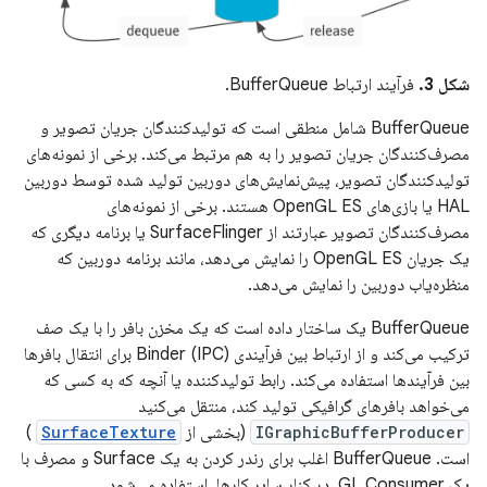
شکل 3.
فرآیند ارتباط BufferQueue.
BufferQueue شامل منطقی است که تولیدکنندگان جریان تصویر و
مصرف‌کنندگان جریان تصویر را به هم مرتبط می‌کند. برخی از نمونه‌های
تولیدکنندگان تصویر، پیش‌نمایش‌های دوربین تولید شده توسط دوربین
HAL یا بازی‌های OpenGL ES هستند. برخی از نمونه‌های
مصرف‌کنندگان تصویر عبارتند از SurfaceFlinger یا برنامه دیگری که
یک جریان OpenGL ES را نمایش می‌دهد، مانند برنامه دوربین که
منظره‌یاب دوربین را نمایش می‌دهد.
BufferQueue یک ساختار داده است که یک مخزن بافر را با یک صف
ترکیب می‌کند و از ارتباط بین فرآیندی Binder (IPC) برای انتقال بافرها
بین فرآیندها استفاده می‌کند. رابط تولیدکننده یا آنچه که به کسی که
می‌خواهد بافرهای گرافیکی تولید کند، منتقل می‌کنید
IGraphicBufferProducer
(بخشی از
SurfaceTexture
)
است. BufferQueue اغلب برای رندر کردن به یک Surface و مصرف با
یک GL Consumer، در کنار سایر کارها، استفاده می‌شود.