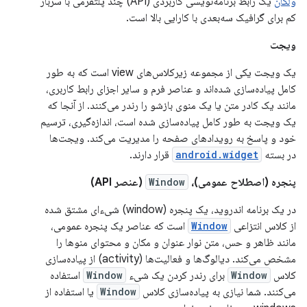
ولکان
یک رابط برنامه‌نویسی کاربردی (API) چند پلتفرمی با سربار
کم برای گرافیک سه‌بعدی با کارایی بالا است.
ویجت
یک ویجت یکی از مجموعه زیرکلاس‌های view است که به طور
کامل پیاده‌سازی شده‌اند و عناصر فرم و سایر اجزای رابط کاربری،
مانند یک کادر متن یا یک منوی بازشو را رندر می‌کنند. از آنجا که
یک ویجت به طور کامل پیاده‌سازی شده است، اندازه‌گیری، ترسیم
خود و پاسخ به رویدادهای صفحه را مدیریت می‌کند. ویجت‌ها
در بسته
android.widget
قرار دارند.
پنجره (اصطلاح عمومی)،
Window
(عنصر API)
در یک برنامه اندروید، یک پنجره (window) شیء‌ای مشتق شده
از کلاس انتزاعی
Window
است که عناصر یک پنجره عمومی،
مانند ظاهر و حس، متن نوار عنوان و مکان و محتوای منوها را
مشخص می‌کند. دیالوگ‌ها و فعالیت‌ها (activity) از پیاده‌سازی
کلاس
Window
برای رندر کردن یک شیء
Window
استفاده
می‌کنند. شما نیازی به پیاده‌سازی کلاس
Window
یا استفاده از