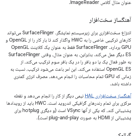
عنوان مثال کلاس ImageReader.
آهنگساز سخت‌افزار
انتزاع سخت‌افزاری برای زیرسیستم نمایشگر. SurfaceFlinger می‌تواند
کارهای ترکیبی خاصی را به HWC واگذار کند تا بار کار را از OpenGL و
GPU بردارد. SurfaceFlinger فقط به عنوان یک کلاینت OpenGL
ES دیگر عمل می‌کند. بنابراین، به عنوان مثال، وقتی SurfaceFlinger
به طور فعال یک یا دو بافر را در یک بافر سوم ترکیب می‌کند، از
OpenGL ES استفاده می‌کند. این امر باعث می‌شود ترکیب، نسبت به
زمانی که GPU تمام محاسبات را انجام می‌دهد، مصرف انرژی کمتری
داشته باشد.
آهنگساز سخت‌افزاری HAL
نیمی دیگر از کار را انجام می‌دهد و نقطه
مرکزی برای تمام رندرهای گرافیکی اندروید است. HWC باید از رویدادها
پشتیبانی کند، که یکی از آنها VSync است (و دیگری hotplug برای
پشتیبانی از HDMI به صورت plug-and-play است).
گرالوک