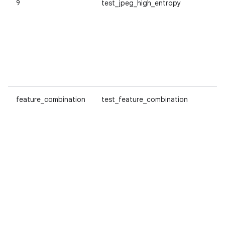
9
test_jpeg_high_entropy
feature_combination
test_feature_combination