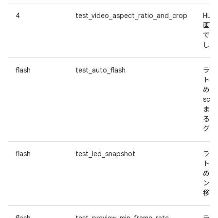
4
test_video_aspect_ratio_and_crop
HL
画の
であ
した
flash
test_auto_flash
ライ
トを
め、s
sce
まし
るよ
グさ
flash
test_led_snapshot
ライ
トを
め、s
ンから
移行