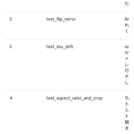
た。
3
test_flip_mirror
And
れた
くな
3
test_imu_drift
scen
から
ァク
レビ
行中
チェ
した
4
test_aspect_ratio_and_crop
YUV
トリ
と、
ト +
組み
まし