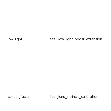
low_light
test_low_light_boost_extension
sensor_fusion
test_lens_intrinsic_calibration