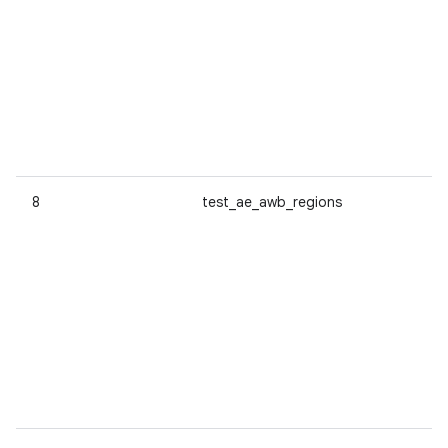
8
test_ae_awb_regions