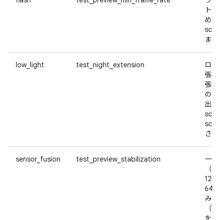
flash
test_preview_min_frame_rate
ライ
トを
め、s
sce
まし
low_light
test_night_extension
ロー
張機
張機
のあ
出す
sce
sce
され
sensor_fusion
test_preview_stabilization
一般
（19
128
64
み、
（可
をテ