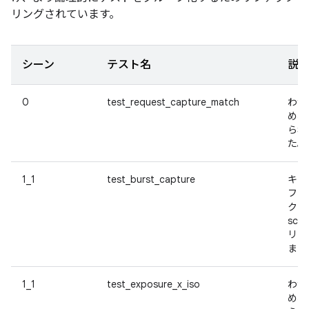
リングされています。
シーン
テスト名
説
0
test_request_capture_match
わか
め、t
ら名
た。
1_1
test_burst_capture
キャ
フレ
クを
sc
リフ
まし
1_1
test_exposure_x_iso
わか
め、t