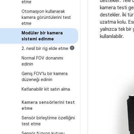
destekler. Tele
etme
kamera testi ger
Otomasyon kullanarak
destekler. İki t
kamera görüntülerini test
uzatma kolu. Esn
etme
yalnızca tek bir
Modüler bir kamera
kullanılabilir.
sistemi edinme
2
.
nesil bir rig elde etme
Normal FOV donanımı
edinin
Geniş FOV'lu bir kamera
düzeneği edinin
Katlanabilir kit satın alma
Kamera sensörlerini test
etme
Sensör birleştirme özelliğini
test etme
Sensör füzyon kutusu