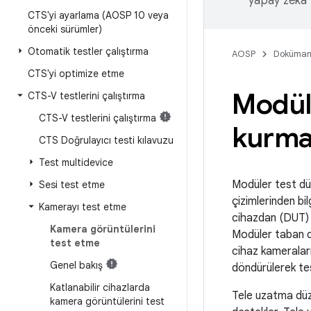
yapay zeka t
CTS'yi ayarlama (AOSP 10 veya
önceki sürümler)
Otomatik testler çalıştırma
AOSP
Doküman
CTS'yi optimize etme
Modüle
CTS-V testlerini çalıştırma
CTS-V testlerini çalıştırma
kurm
CTS Doğrulayıcı testi kılavuzu
Test multidevice
Modüler test dü
Sesi test etme
çizimlerinden bil
Kamerayı test etme
cihazdan (DUT) o
Kamera görüntülerini
Modüler taban d
test etme
cihaz kameraları
Genel bakış
döndürülerek test
Katlanabilir cihazlarda
Tele uzatma düz
kamera görüntülerini test