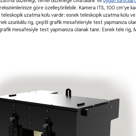
 uzatma düzeneği, temel düzeneğe cıvatalanır ve
uygun satıcılar
eksinimlerinize göre özelleştirilebilir. Kamera ITS, 100 cm'ye ka
ür teleskopik uzatma kolu vardır: esnek teleskopik uzatma kolu ve
ek uzunluklu rig, çeşitli grafik mesafeleriyle test yapmanıza olan
 grafik mesafesiyle test yapmanıza olanak tanır. Esnek tele rig,