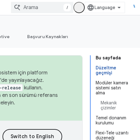
/
tive
Başvuru Kaynakları
Bu sayfada
Düzeltme
osistem için platform
geçmişi
'de yayınlayacağız.
Modüler kamera
-release
kullanın.
sistemi satın
alma
n en son sürümü referans
eleyin.
Mekanik
çizimler
Temel donanım
kurulumu
Flexi-Tele uzantı
düzeneği