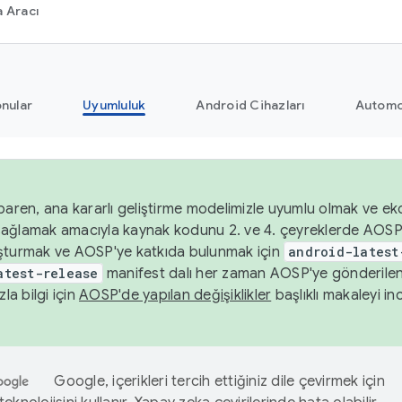
 Aracı
nular
Uyumluluk
Android Cihazları
Automo
baren, ana kararlı geliştirme modelimizle uyumlu olmak ve ek
nı sağlamak amacıyla kaynak kodunu 2. ve 4. çeyreklerde AOSP
şturmak ve AOSP'ye katkıda bulunmak için
android-latest
atest-release
manifest dalı her zaman AOSP'ye gönderile
zla bilgi için
AOSP'de yapılan değişiklikler
başlıklı makaleyi inc
Google, içerikleri tercih ettiğiniz dile çevirmek için