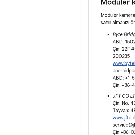
Modüler k
Modüler kamera s
satın almanızı ön
Byte Bridg
ABD: 1502
Çin: 22F 
200235
www.byte
androidp
ABD: +1-
Çin: +86
JFT CO 
Çin: No. 4
Tayvan: 4F
www.jftco
service@j
Çin:+86-