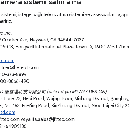
amera sistemi satın alma
istemi, isteğe bağlı tele uzatma sistemi ve aksesuarları aşağıdaki
eririz.
e Inc.
 Crocker Ave, Hayward, CA 94544-7037
#06-08, Hongwell International Plaza Tower A, 1600 West Zhon
bt.com
artner@bytebt.com
510-373-8899
-400-8866-490
LTD 捷富通科技有限公司 (eski adıyla MYWAY DESIGN)
0, Lane 22, Heai Road, Wujing Town, Minhang District, Şanghay,
., No. 163, Fu-Ying Road, XinZhuang District, New Taipei City 
ltd.com
fttec.com veya its.sales@jfttec.com
021-64909136