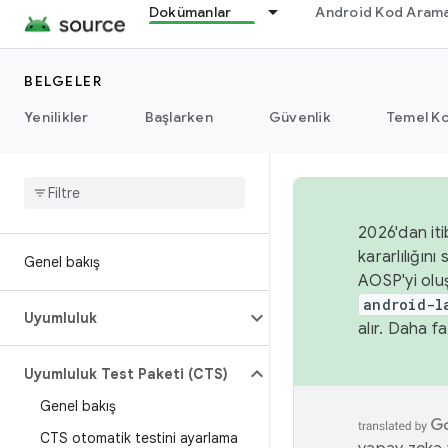
Dokümanlar
Android Kod Arama
BELGELER
Yenilikler
Başlarken
Güvenlik
Temel Ko
2026'dan iti
kararlılığı
Genel bakış
AOSP'yi olu
android-l
Uyumluluk
alır. Daha fa
Uyumluluk Test Paketi (CTS)
Genel bakış
CTS otomatik testini ayarlama