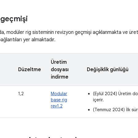
 geçmişi
da, modüler rig sisteminin revizyon geçmişi açıklanmakta ve üre
ağlantıları yer almaktadır.
Üretim
Düzeltme
dosyası
Değişiklik günlüğü
indirme
1,2
Modular
(Eylül 2024) Üretim dos
base rig
içerir.
rev1.2
(Temmuz 2024) İlk sü