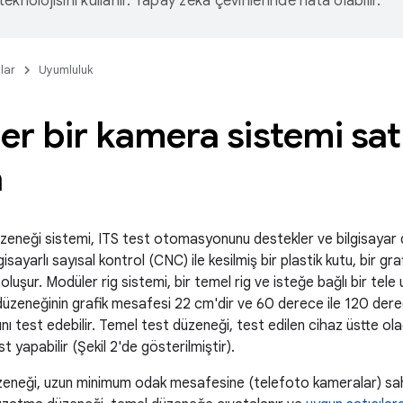
eknolojisini kullanır. Yapay zeka çevirilerinde hata olabilir.
lar
Uyumluluk
r bir kamera sistemi sat
a
zeneği sistemi, ITS test otomasyonunu destekler ve bilgisayar 
gisayarlı sayısal kontrol (CNC) ile kesilmiş bir plastik kutu, bir gra
luşur. Modüler rig sistemi, bir temel rig ve isteğe bağlı bir tele
üzeneğinin grafik mesafesi 22 cm'dir ve 60 derece ile 120 der
nı test edebilir. Temel test düzeneği, test edilen cihaz üstte o
 yapabilir (Şekil 2'de gösterilmiştir).
eneği, uzun minimum odak mesafesine (telefoto kameralar) sahi