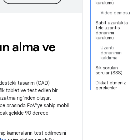
kurulumu
Video demosu
Sabit uzunlukta
tele uzantısı
donanımı
kurulumu
ın alma ve
Uzantı
donanımını
kaldırma
Sık sorulan
sorular (SSS)
destekli tasarım (CAD)
Dikkat etmeniz
gerekenler
fik tablet ve test edilen bir
 uzatma rig'inden oluşur.
ece arasında FoV'ye sahip mobil
lacak şekilde 90 derece
p kameraların test edilmesini